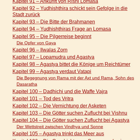
Kapitel 91 – Ankunft von Rishi Lomasa
Kapitel 92 – Yudhishthira schickt sein Gefolge in die
Stadt zurück
Kapitel 93 – Die Bitte der Brahmanen
Kapitel 94 – Yudhishthiras Frage an Lomasa
Kapitel 95 – Die Pilgerreise beginnt
Die Opfer von Gaya
Kapitel 96 – Ilwalas Zorn
Kapitel 97 – Lopamudra und Agastya
Kapitel 98 – Agastya bittet die Könige um Reichtümer
Kapitel 99 – Agastya verdaut Vatapi
Die Begegnung von Rama mit der Axt und Rama, Sohn des
Dasaratha
Kapitel 100 – Dadhichi und die Waffe Vajra
Kapitel 101 – Tod des Vritra
Kapitel 102 – Die Vernichtung der Asketen
Kapitel 103 – Die Götter suchen Zuflucht bei Vishnu
Kapitel 104 – Die Götter suchen Zuflucht bei Agastya
Der Wettstreit zwischen Vindhya und Sonne
Kapitel 105 – Agastya trinkt das Meer aus