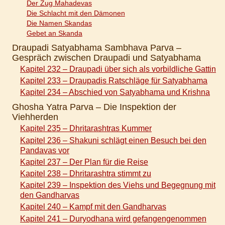
Der Zug Mahadevas
Die Schlacht mit den Dämonen
Die Namen Skandas
Gebet an Skanda
Draupadi Satyabhama Sambhava Parva –
Gespräch zwischen Draupadi und Satyabhama
Kapitel 232 – Draupadi über sich als vorbildliche Gattin
Kapitel 233 – Draupadis Ratschläge für Satyabhama
Kapitel 234 – Abschied von Satyabhama und Krishna
Ghosha Yatra Parva – Die Inspektion der
Viehherden
Kapitel 235 – Dhritarashtras Kummer
Kapitel 236 – Shakuni schlägt einen Besuch bei den
Pandavas vor
Kapitel 237 – Der Plan für die Reise
Kapitel 238 – Dhritarashtra stimmt zu
Kapitel 239 – Inspektion des Viehs und Begegnung mit
den Gandharvas
Kapitel 240 – Kampf mit den Gandharvas
Kapitel 241 – Duryodhana wird gefangengenommen