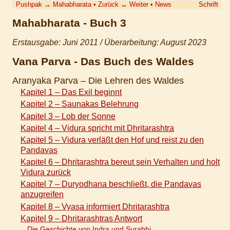
Pushpak
→
Mahabharata
•
Zurück
↔
Weiter
•
News
Schrift
Mahabharata - Buch 3
Erstausgabe: Juni 2011 / Überarbeitung: August 2023
Vana Parva - Das Buch des Waldes
Aranyaka Parva – Die Lehren des Waldes
Kapitel 1 – Das Exil beginnt
Kapitel 2 – Saunakas Belehrung
Kapitel 3 – Lob der Sonne
Kapitel 4 – Vidura spricht mit Dhritarashtra
Kapitel 5 – Vidura verläßt den Hof und reist zu den
Pandavas
Kapitel 6 – Dhritarashtra bereut sein Verhalten und holt
Vidura zurück
Kapitel 7 – Duryodhana beschließt, die Pandavas
anzugreifen
Kapitel 8 – Vyasa informiert Dhritarashtra
Kapitel 9 – Dhritarashtras Antwort
Die Geschichte von Indra und Surabhi