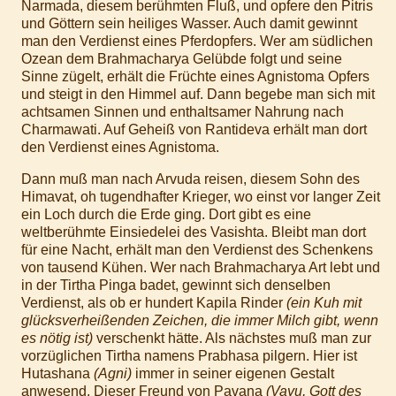
Narmada, diesem berühmten Fluß, und opfere den Pitris
und Göttern sein heiliges Wasser. Auch damit gewinnt
man den Verdienst eines Pferdopfers. Wer am südlichen
Ozean dem Brahmacharya Gelübde folgt und seine
Sinne zügelt, erhält die Früchte eines Agnistoma Opfers
und steigt in den Himmel auf. Dann begebe man sich mit
achtsamen Sinnen und enthaltsamer Nahrung nach
Charmawati. Auf Geheiß von Rantideva erhält man dort
den Verdienst eines Agnistoma.
Dann muß man nach Arvuda reisen, diesem Sohn des
Himavat, oh tugendhafter Krieger, wo einst vor langer Zeit
ein Loch durch die Erde ging. Dort gibt es eine
weltberühmte Einsiedelei des Vasishta. Bleibt man dort
für eine Nacht, erhält man den Verdienst des Schenkens
von tausend Kühen. Wer nach Brahmacharya Art lebt und
in der Tirtha Pinga badet, gewinnt sich denselben
Verdienst, als ob er hundert Kapila Rinder
(ein Kuh mit
glücksverheißenden Zeichen, die immer Milch gibt, wenn
es nötig ist)
verschenkt hätte. Als nächstes muß man zur
vorzüglichen Tirtha namens Prabhasa pilgern. Hier ist
Hutashana
(Agni)
immer in seiner eigenen Gestalt
anwesend. Dieser Freund von Pavana
(Vayu, Gott des