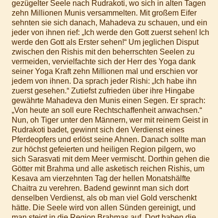
gezügelter Seele nach Rudrakoti, wo sich in alten Tagen
zehn Millionen Munis versammelten. Mit großem Eifer
sehnten sie sich danach, Mahadeva zu schauen, und ein
jeder von ihnen rief: „Ich werde den Gott zuerst sehen! Ich
werde den Gott als Erster sehen!“ Um jeglichen Disput
zwischen den Rishis mit den beherrschten Seelen zu
vermeiden, vervielfachte sich der Herr des Yoga dank
seiner Yoga Kraft zehn Millionen mal und erschien vor
jedem von ihnen. Da sprach jeder Rishi: „Ich habe ihn
zuerst gesehen.“ Zutiefst zufrieden über ihre Hingabe
gewährte Mahadeva den Munis einen Segen. Er sprach:
„Von heute an soll eure Rechtschaffenheit anwachsen.“
Nun, oh Tiger unter den Männern, wer mit reinem Geist in
Rudrakoti badet, gewinnt sich den Verdienst eines
Pferdeopfers und erlöst seine Ahnen. Danach sollte man
zur höchst gefeierten und heiligen Region pilgern, wo
sich Sarasvati mit dem Meer vermischt. Dorthin gehen die
Götter mit Brahma und alle asketisch reichen Rishis, um
Kesava am vierzehnten Tag der hellen Monatshälfte
Chaitra zu verehren. Badend gewinnt man sich dort
denselben Verdienst, als ob man viel Gold verschenkt
hätte. Die Seele wird von allen Sünden gereinigt, und
man steigt in die Region Brahmas auf. Dort haben die