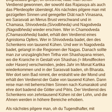
Verdienst gewonnen, der sowohl das Rajasuya als auch
das Pferdeopfer übersteigt. Als nächstes pilgere man mit
gezügelten Sinnen und geregelter Diät nach Vinasana,
wo Sarasvati an Merus Brust verschwand und in
Chamasa, Shivodveda
(Sivodbheda)
und Nagodveda
(Nagodbheda)
wieder erschien. Wer in Chamodveda
(Chamasobheda)
badet, erhält den Verdienst eines
Agnistoma Opfers. Wer in Shivodveda badet, den des
Schenkens von tausend Kühen. Und wer in Nagodveda
badet, gelangt in die Regionen der Nagas. Danach sollte
man zur unzugänglichen Tirtha von Shashayana reisen,
wo die Kraniche in Gestalt von Shashas
(= Mondflecken
oder Hasen)
verschwinden, jedes Jahr im Monat Kartika
wiederkommen und in der Sarasvati baden, oh Bharata.
Wer dort sein Bad nimmt, der erstrahlt wie der Mond und
erhält den Verdienst der Gabe von tausend Kühen. Dann
reise man mit beherrschten Sinnen nach Kumarakoti und
ehre dort badend die Götter und Pitris. Der Verdienst des
Schenkens von zehntausend Kühen ist der Lohn, und die
Ahnen werden in höhere Bereiche erhoben.
Als nächstes pilgere man, oh du Tugendhafter, mit