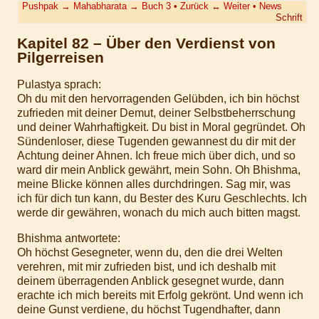
Pushpak
→
Mahabharata
→
Buch 3
•
Zurück
↔
Weiter
•
News
Schrift
Kapitel 82 – Über den Verdienst von
Pilgerreisen
Pulastya sprach:
Oh du mit den hervorragenden Gelübden, ich bin höchst
zufrieden mit deiner Demut, deiner Selbstbeherrschung
und deiner Wahrhaftigkeit. Du bist in Moral gegründet. Oh
Sündenloser, diese Tugenden gewannest du dir mit der
Achtung deiner Ahnen. Ich freue mich über dich, und so
ward dir mein Anblick gewährt, mein Sohn. Oh Bhishma,
meine Blicke können alles durchdringen. Sag mir, was
ich für dich tun kann, du Bester des Kuru Geschlechts. Ich
werde dir gewähren, wonach du mich auch bitten magst.
Bhishma antwortete:
Oh höchst Gesegneter, wenn du, den die drei Welten
verehren, mit mir zufrieden bist, und ich deshalb mit
deinem überragenden Anblick gesegnet wurde, dann
erachte ich mich bereits mit Erfolg gekrönt. Und wenn ich
deine Gunst verdiene, du höchst Tugendhafter, dann