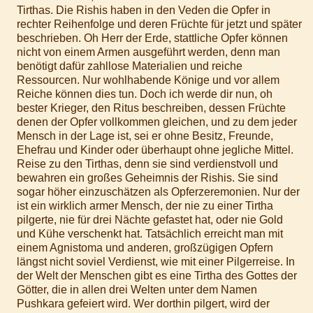
Tirthas. Die Rishis haben in den Veden die Opfer in
rechter Reihenfolge und deren Früchte für jetzt und später
beschrieben. Oh Herr der Erde, stattliche Opfer können
nicht von einem Armen ausgeführt werden, denn man
benötigt dafür zahllose Materialien und reiche
Ressourcen. Nur wohlhabende Könige und vor allem
Reiche können dies tun. Doch ich werde dir nun, oh
bester Krieger, den Ritus beschreiben, dessen Früchte
denen der Opfer vollkommen gleichen, und zu dem jeder
Mensch in der Lage ist, sei er ohne Besitz, Freunde,
Ehefrau und Kinder oder überhaupt ohne jegliche Mittel.
Reise zu den Tirthas, denn sie sind verdienstvoll und
bewahren ein großes Geheimnis der Rishis. Sie sind
sogar höher einzuschätzen als Opferzeremonien. Nur der
ist ein wirklich armer Mensch, der nie zu einer Tirtha
pilgerte, nie für drei Nächte gefastet hat, oder nie Gold
und Kühe verschenkt hat. Tatsächlich erreicht man mit
einem Agnistoma und anderen, großzügigen Opfern
längst nicht soviel Verdienst, wie mit einer Pilgerreise. In
der Welt der Menschen gibt es eine Tirtha des Gottes der
Götter, die in allen drei Welten unter dem Namen
Pushkara gefeiert wird. Wer dorthin pilgert, wird der