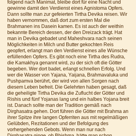
folgend nach Manimat, bleibe dort für eine Nacht und
gewinne damit den Verdienst eines Agnistoma Opfers.
Dann sollte man zur gefeierten Tirtha Devika reisen. Wir
haben vernommen, daß dort zum ersten Mal die
Brahmanen ins Dasein kamen. Es ist auch der weithin
bekannte Bereich dessen, der den Dreizack trägt. Hat
man in Devika gebadet und Maheshvara nach seinen
Möglichkeiten in Milch und Butter gekochten Reis
geopfert, erlangt man den Verdienst eines alle Wünsche
erfüllenden Opfers. Es gibt noch eine Tirtha des Rudra,
die Kamakhya genannt wird, zu der sich oft die Götter
begeben. Wer dort badet, erlangt schnellen Erfolg. Und
wer die Wasser von Yajana, Yaijana, Brahmavaluka und
Pushpamva berührt, der wird von allen Sorgen nach
diesem Leben befreit. Die Gelehrten haben gesagt, daß
die geheiligte Tirtha Devika die Zuflucht der Götter und
Rishis und fünf Yojanas lang und ein halbes Yojana breit
ist. Danach sollte man der Tradition gemäß nach
Dirghasatra gehen. Dort führen die Götter mit Brahma an
ihrer Spitze ihre langen Opferriten aus mit regelmäßigen
Gelübden, Rezitationen und der Befolgung des
vorhergehenden Gebots. Wenn man nur nach
Dirghasatra ginge, oh Bhishma, hätte man schon