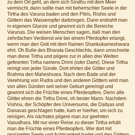
zu dem Ort geht, an dem sich Sindhu mit dem Meer
vermischt, dann sollte man mit beherrschter Seele in der
Tirtha des Varuna baden und den Pitris, Rishis und
Göttern das Wasseropfer darbringen. Dann erstrahlt man
in eigenem Glanze und gewinnt sich die Bereiche
Varunas. Die weisen Menschen sagen, daß man den
zehnfachen Verdienst wie bei einem Pferdopfer erlangt,
wenn man den Gott mit dem Namen Shankukarneshwara
ehrt. Oh Bulle des Bharata Geschlechts, dann umschreite
man diese Tirtha und pilgere zur in allen drei Welten
gefeierten Tirtha namens Drimi
(oder Dami)
. Diese Tirtha
reinigt von jeder Sünde. Dort ehrten die Götter und
Brahma den Maheshvara. Nach dem Bade und der
Verehrung von Rudra und den anderen Göttern wird man
von allen Sünden seit seiner Geburt gereinigt und
gewinnt sich die Früchte eines Pferdeopfers. Denn alle
Götter ehren die Tirtha Drimi, oh bester Mann. Nachdem
Vishnu, der Schöpfer des Universums, die Daityas und
Danavas geschlagen hatte, kam er hierher, um sich zu
reinigen. Als nächstes pilgere man zur geehrten
Vasudhara. Mit nur einer Reise zu dieser Tirtha erhält
man die Früchte eines Pferdeopfers. Wer dort mit
gezügelter Seele und Achtsamkeit badet und den Göttern