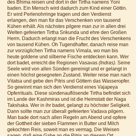
des Bhima reisen und dort in der Tirtha namens Yoni
baden. Ein Mensch wird dadurch zum Kind einer Göttin.
Er wird Perlenohrringe tragen und den Verdienst
erlangen, den man für das Verschenken von tausend
Kühen erhält. Als nächstes pilgere man zur in allen drei
Welten gefeierten Tirtha Srikunda und ehre den Großen
Herrn. Dadurch erlangt man die Frucht des Verschenkens
von tausend Kühen. Oh Tugendhafter, danach reise man
zur vorzüglichen Tirtha namens Vimala, wo man bis
heute goldene und silberne Fische entdecken kann. Wer
dort badet, erreicht die Regionen Vasavas
(Indras)
. Seine
Seele wird von allen Sünden gereinigt und er gelangt in
einen höchst gesegneten Zustand. Weiter reise man nach
Vitatsa und gebe den Pitris und Göttern das Wasseropfer.
So gewinnt man sich den Verdienst eines Vajapeya
Opferrituals. Diese sündenauflösende Tirtha befindet sich
im Lande der Kashmiras und ist die Heimstatt der Naga
Takshaka. Wer in ihr badet, gelangt zu höchster Seligkeit.
Dann sollte man zur überall gefeierten Vadava pilgern.
Man bade dort nach allen Regeln am Abend und opfere
der Gottheit der sieben Flammen in Butter und Milch
gekochten Reis, soweit man es vermag. Die Weisen
sagen, daß eine Gabe an die Pitris an diesem Ort