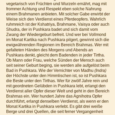
vegetarisch von Früchten und Wurzeln ernährt, mag mit
frommer Achtung und Respekt eben solche Nahrung
einem Brahmanen anbieten. Mit solcher Gabe erwirbt der
Weise sich den Verdienst eines Pferdeopfers. Wahrlich
ruhmreich ist der Kshatriya, Brahmane, Vaisya oder auch
Shudra, der in Pushkara badet und sich damit vom
Zwang der Wiedergeburt befreit. Und wer bei Vollmond
im Monat Kartika nach Pushkara pilgert, gewinnt sich die
ewigwährenden Regionen im Bereich Brahmas. Wer mit
gefalteten Händen des Morgens und Abends an
Pushkara denkt, gleicht dem Badenden in jeder Tirtha.
Ob Mann oder Frau, welche Sünden der Mensch auch
seit seiner Geburt beging, sie werden alle aufgelöst beim
Bad in Pushkara. Wie der Vernichter von Madhu
(Indra)
der Höchste unter den Himmlischen ist, so ist Pushkara
die Beste unter den Tirthas. Wer für zwölf Jahre rein und
mit geordneten Gelübden in Pushkara lebt, erlangt den
Verdienst aller Opfer dieser Welt und geht in den Bereich
Brahmas ein. Wer hundert Jahre das Agnihotra Opfer
durchführt, erlangt denselben Verdienst, als wenn er den
Monat Kartika in Pushkara verlebt. Es gibt drei weiße
Berge und drei Quellen, die seit ferner Vergangenheit