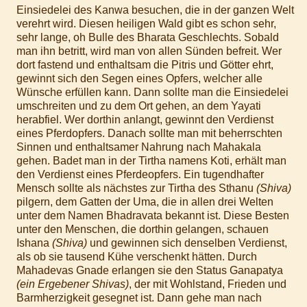
Einsiedelei des Kanwa besuchen, die in der ganzen Welt
verehrt wird. Diesen heiligen Wald gibt es schon sehr,
sehr lange, oh Bulle des Bharata Geschlechts. Sobald
man ihn betritt, wird man von allen Sünden befreit. Wer
dort fastend und enthaltsam die Pitris und Götter ehrt,
gewinnt sich den Segen eines Opfers, welcher alle
Wünsche erfüllen kann. Dann sollte man die Einsiedelei
umschreiten und zu dem Ort gehen, an dem Yayati
herabfiel. Wer dorthin anlangt, gewinnt den Verdienst
eines Pferdopfers. Danach sollte man mit beherrschten
Sinnen und enthaltsamer Nahrung nach Mahakala
gehen. Badet man in der Tirtha namens Koti, erhält man
den Verdienst eines Pferdeopfers. Ein tugendhafter
Mensch sollte als nächstes zur Tirtha des Sthanu
(Shiva)
pilgern, dem Gatten der Uma, die in allen drei Welten
unter dem Namen Bhadravata bekannt ist. Diese Besten
unter den Menschen, die dorthin gelangen, schauen
Ishana
(Shiva)
und gewinnen sich denselben Verdienst,
als ob sie tausend Kühe verschenkt hätten. Durch
Mahadevas Gnade erlangen sie den Status Ganapatya
(ein Ergebener Shivas)
, der mit Wohlstand, Frieden und
Barmherzigkeit gesegnet ist. Dann gehe man nach