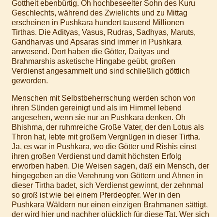
Gottheit ebenbürtig. Oh hochbeseelter Sohn des Kuru
Geschlechts, während des Zwielichts und zu Mittag
erscheinen in Pushkara hundert tausend Millionen
Tirthas. Die Adityas, Vasus, Rudras, Sadhyas, Maruts,
Gandharvas und Apsaras sind immer in Pushkara
anwesend. Dort haben die Götter, Daityas und
Brahmarshis asketische Hingabe geübt, großen
Verdienst angesammelt und sind schließlich göttlich
geworden.
Menschen mit Selbstbeherrschung werden schon von
ihren Sünden gereinigt und als im Himmel lebend
angesehen, wenn sie nur an Pushkara denken. Oh
Bhishma, der ruhmreiche Große Vater, der den Lotus als
Thron hat, lebte mit großem Vergnügen in dieser Tirtha.
Ja, es war in Pushkara, wo die Götter und Rishis einst
ihren großen Verdienst und damit höchsten Erfolg
erworben haben. Die Weisen sagen, daß ein Mensch, der
hingegeben an die Verehrung von Göttern und Ahnen in
dieser Tirtha badet, sich Verdienst gewinnt, der zehnmal
so groß ist wie bei einem Pferdeopfer. Wer in den
Pushkara Wäldern nur einen einzigen Brahmanen sättigt,
der wird hier und nachher glücklich für diese Tat. Wer sich