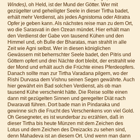
Windes)
, oh Held, ist der Mund der Götter. Wer mit
gezügelter und geheiligter Seele in dieser Tirtha badet,
erhält mehr Verdienst, als jedes Agnistoma oder Atiratra
Opfer je geben kann. Als nächstes reise man zu dem Ort,
wo die Sarasvati in den Ozean mündet. Hier erhält man
den Verdienst der Gabe von tausend Kühen und den
Himmel und, oh Bulle der Bharatas, man strahlt in alle
Zeit wie Agni selbst. Wer in diesen königlichen
Gewässern mit beherrschter Seele badet, den Pitris und
Göttern opfert und drei Nächte dort bleibt, der erstrahlt wie
der Mond und erhält auch die Früchte eines Pferdeopfers.
Danach sollte man zur Tirtha Varadana pilgern, wo der
Rishi Durvasa dem Vishnu seinen Segen gewährte. Auch
hier gewährt ein Bad solchen Verdienst, als ob man
tausend Kühe verschenkt hätte. Die Reise sollte einen
dann mit gezügelten Sinnen und geregelter Diät nach
Dwaravati führen. Dort bade man in Pindaraka und
gewinne sich die Frucht des Verschenkens von viel Gold.
Oh Gesegneter, es ist wunderbar zu erzählen, daß in
dieser Tirtha bis heute Münzen mit dem Zeichen des
Lotus und dem Zeichen des Dreizacks zu sehen sind,
denn Mahadeva ist an diesem Ort. Und wenn man dann