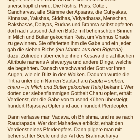
unerschöpflich wird. Die Rishis, Pitris, Götter,
Gandharvas, alle Stämme der Apsaras, die Guhyakas,
Kinnaras, Yakshas, Siddhas, Vidyadharas, Menschen,
Rakshasas, Daityas, Rudras und Brahma selbst opferten
dort nach tausend Jahren Buße mit beherrschten Sinnen
in Milch und Butter gekochten Reis, um Vishnus Gnade
zu gewinnen. Sie offerierten ihm die Gabe und ein jeder
gab die sieben Richs
(ein Mantra aus dem Rigveda)
dazu. Zufrieden überreichte ihnen Kesava die achtfachen
Attribute namens Aishwaryya und andere Dinge, welche
sie begehrten. Danach verschwand der Gott vor ihren
Augen, wie ein Blitz in den Wolken. Dadurch wurde die
Tirtha unter dem Namen Saptacharu
(sapta = sieben,
charu – in Milch und Butter gekochter Reis)
bekannt. Wer
dorten der siebenflammigen Gottheit Charu opfert, erhält
Verdienst, der die Gabe von tausend Kühen übersteigt,
hundert Rajasuya Opfer und auch hundert Pferdeopfer.
Dann verlasse man Vadava, oh Bhishma, und reise nach
Raudrapada. Wer dort Mahadeva erblickt, erhält den
Verdienst eines Pferdeopfers. Dann pilgere man mit
beherrschter Seele und der Art des Brahmacharya