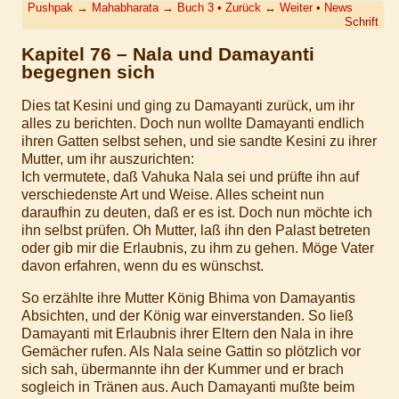
Pushpak
→
Mahabharata
→
Buch 3
•
Zurück
↔
Weiter
•
News
Schrift
Kapitel 76 – Nala und Damayanti
begegnen sich
Dies tat Kesini und ging zu Damayanti zurück, um ihr
alles zu berichten. Doch nun wollte Damayanti endlich
ihren Gatten selbst sehen, und sie sandte Kesini zu ihrer
Mutter, um ihr auszurichten:
Ich vermutete, daß Vahuka Nala sei und prüfte ihn auf
verschiedenste Art und Weise. Alles scheint nun
daraufhin zu deuten, daß er es ist. Doch nun möchte ich
ihn selbst prüfen. Oh Mutter, laß ihn den Palast betreten
oder gib mir die Erlaubnis, zu ihm zu gehen. Möge Vater
davon erfahren, wenn du es wünschst.
So erzählte ihre Mutter König Bhima von Damayantis
Absichten, und der König war einverstanden. So ließ
Damayanti mit Erlaubnis ihrer Eltern den Nala in ihre
Gemächer rufen. Als Nala seine Gattin so plötzlich vor
sich sah, übermannte ihn der Kummer und er brach
sogleich in Tränen aus. Auch Damayanti mußte beim