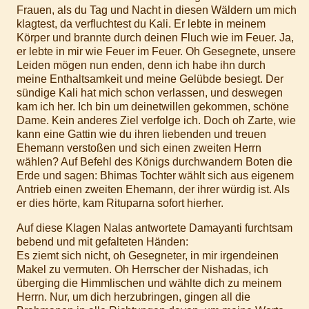
Frauen, als du Tag und Nacht in diesen Wäldern um mich
klagtest, da verfluchtest du Kali. Er lebte in meinem
Körper und brannte durch deinen Fluch wie im Feuer. Ja,
er lebte in mir wie Feuer im Feuer. Oh Gesegnete, unsere
Leiden mögen nun enden, denn ich habe ihn durch
meine Enthaltsamkeit und meine Gelübde besiegt. Der
sündige Kali hat mich schon verlassen, und deswegen
kam ich her. Ich bin um deinetwillen gekommen, schöne
Dame. Kein anderes Ziel verfolge ich. Doch oh Zarte, wie
kann eine Gattin wie du ihren liebenden und treuen
Ehemann verstoßen und sich einen zweiten Herrn
wählen? Auf Befehl des Königs durchwandern Boten die
Erde und sagen: Bhimas Tochter wählt sich aus eigenem
Antrieb einen zweiten Ehemann, der ihrer würdig ist. Als
er dies hörte, kam Rituparna sofort hierher.
Auf diese Klagen Nalas antwortete Damayanti furchtsam
bebend und mit gefalteten Händen:
Es ziemt sich nicht, oh Gesegneter, in mir irgendeinen
Makel zu vermuten. Oh Herrscher der Nishadas, ich
überging die Himmlischen und wählte dich zu meinem
Herrn. Nur, um dich herzubringen, gingen all die