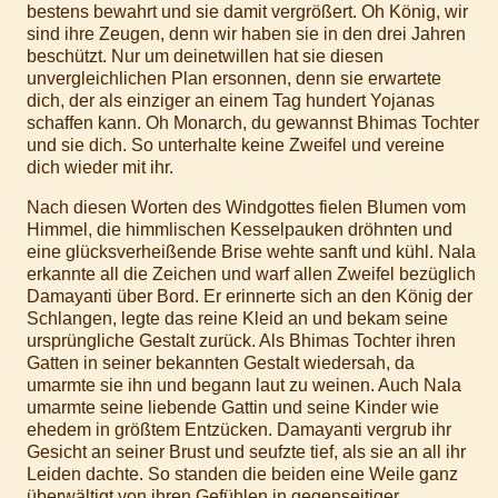
bestens bewahrt und sie damit vergrößert. Oh König, wir
sind ihre Zeugen, denn wir haben sie in den drei Jahren
beschützt. Nur um deinetwillen hat sie diesen
unvergleichlichen Plan ersonnen, denn sie erwartete
dich, der als einziger an einem Tag hundert Yojanas
schaffen kann. Oh Monarch, du gewannst Bhimas Tochter
und sie dich. So unterhalte keine Zweifel und vereine
dich wieder mit ihr.
Nach diesen Worten des Windgottes fielen Blumen vom
Himmel, die himmlischen Kesselpauken dröhnten und
eine glücksverheißende Brise wehte sanft und kühl. Nala
erkannte all die Zeichen und warf allen Zweifel bezüglich
Damayanti über Bord. Er erinnerte sich an den König der
Schlangen, legte das reine Kleid an und bekam seine
ursprüngliche Gestalt zurück. Als Bhimas Tochter ihren
Gatten in seiner bekannten Gestalt wiedersah, da
umarmte sie ihn und begann laut zu weinen. Auch Nala
umarmte seine liebende Gattin und seine Kinder wie
ehedem in größtem Entzücken. Damayanti vergrub ihr
Gesicht an seiner Brust und seufzte tief, als sie an all ihr
Leiden dachte. So standen die beiden eine Weile ganz
überwältigt von ihren Gefühlen in gegenseitiger