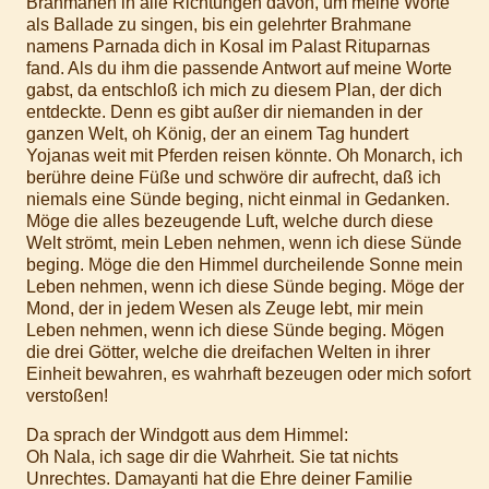
Brahmanen in alle Richtungen davon, um meine Worte
als Ballade zu singen, bis ein gelehrter Brahmane
namens Parnada dich in Kosal im Palast Rituparnas
fand. Als du ihm die passende Antwort auf meine Worte
gabst, da entschloß ich mich zu diesem Plan, der dich
entdeckte. Denn es gibt außer dir niemanden in der
ganzen Welt, oh König, der an einem Tag hundert
Yojanas weit mit Pferden reisen könnte. Oh Monarch, ich
berühre deine Füße und schwöre dir aufrecht, daß ich
niemals eine Sünde beging, nicht einmal in Gedanken.
Möge die alles bezeugende Luft, welche durch diese
Welt strömt, mein Leben nehmen, wenn ich diese Sünde
beging. Möge die den Himmel durcheilende Sonne mein
Leben nehmen, wenn ich diese Sünde beging. Möge der
Mond, der in jedem Wesen als Zeuge lebt, mir mein
Leben nehmen, wenn ich diese Sünde beging. Mögen
die drei Götter, welche die dreifachen Welten in ihrer
Einheit bewahren, es wahrhaft bezeugen oder mich sofort
verstoßen!
Da sprach der Windgott aus dem Himmel:
Oh Nala, ich sage dir die Wahrheit. Sie tat nichts
Unrechtes. Damayanti hat die Ehre deiner Familie