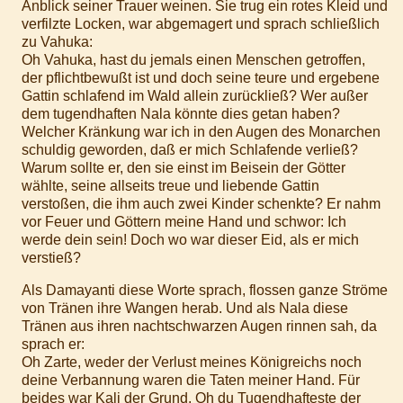
Anblick seiner Trauer weinen. Sie trug ein rotes Kleid und
verfilzte Locken, war abgemagert und sprach schließlich
zu Vahuka:
Oh Vahuka, hast du jemals einen Menschen getroffen,
der pflichtbewußt ist und doch seine teure und ergebene
Gattin schlafend im Wald allein zurückließ? Wer außer
dem tugendhaften Nala könnte dies getan haben?
Welcher Kränkung war ich in den Augen des Monarchen
schuldig geworden, daß er mich Schlafende verließ?
Warum sollte er, den sie einst im Beisein der Götter
wählte, seine allseits treue und liebende Gattin
verstoßen, die ihm auch zwei Kinder schenkte? Er nahm
vor Feuer und Göttern meine Hand und schwor: Ich
werde dein sein! Doch wo war dieser Eid, als er mich
verstieß?
Als Damayanti diese Worte sprach, flossen ganze Ströme
von Tränen ihre Wangen herab. Und als Nala diese
Tränen aus ihren nachtschwarzen Augen rinnen sah, da
sprach er:
Oh Zarte, weder der Verlust meines Königreichs noch
deine Verbannung waren die Taten meiner Hand. Für
beides war Kali der Grund. Oh du Tugendhafteste der