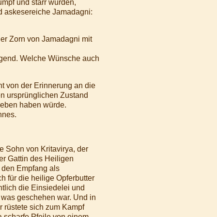
umpf und starr wurden,
nd askesereiche Jamadagni:
der Zorn von Jamadagni mit
 Tugend. Welche Wünsche auch
t von der Erinnerung an die
ren ursprünglichen Zustand
 Leben haben würde.
hnes.
 Sohn von Kritavirya, der
r Gattin des Heiligen
e den Empfang als
 für die heilige Opferbutter
tlich die Einsiedelei und
s, was geschehen war. Und in
r rüstete sich zum Kampf
 scharfe Pfeile von einem