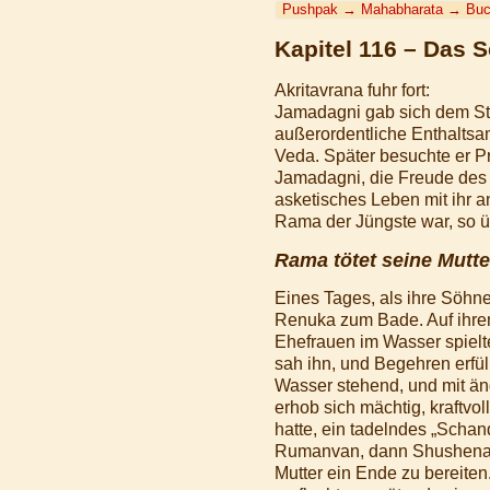
Pushpak
→
Mahabharata
→
Buc
Kapitel 116 – Das 
Akritavrana fuhr fort:
Jamadagni gab sich dem Stu
außerordentliche Enthaltsa
Veda. Später besuchte er P
Jamadagni, die Freude des Bh
asketisches Leben mit ihr a
Rama der Jüngste war, so üb
Rama tötet seine Mutte
Eines Tages, als ihre Söhn
Renuka zum Bade. Auf ihre
Ehefrauen im Wasser spielte
sah ihn, und Begehren erfül
Wasser stehend, und mit äng
erhob sich mächtig, kraftvo
hatte, ein tadelndes „Schan
Rumanvan, dann Shushena, 
Mutter ein Ende zu bereiten