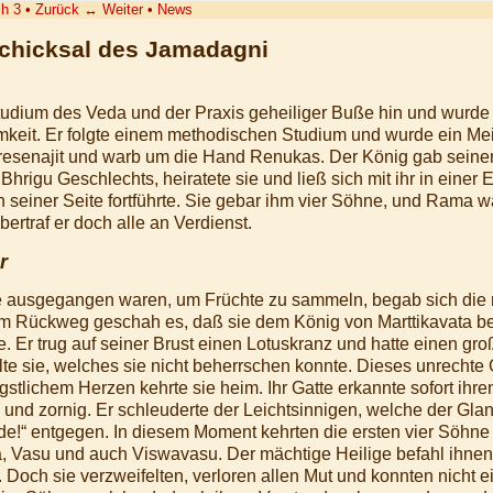
h 3
•
Zurück
↔
Weiter
•
News
Schicksal des Jamadagni
dium des Veda und der Praxis geheiliger Buße hin und wurde 
mkeit. Er folgte einem methodischen Studium und wurde ein Me
resenajit und warb um die Hand Renukas. Der König gab seine
rigu Geschlechts, heiratete sie und ließ sich mit ihr in einer E
n seiner Seite fortführte. Sie gebar ihm vier Söhne, und Rama w
ertraf er doch alle an Verdienst.
r
e ausgegangen waren, um Früchte zu sammeln, begab sich die 
m Rückweg geschah es, daß sie dem König von Marttikavata be
. Er trug auf seiner Brust einen Lotuskranz und hatte einen g
lte sie, welches sie nicht beherrschen konnte. Dieses unrechte G
stlichem Herzen kehrte sie heim. Ihr Gatte erkannte sofort ihre
ll und zornig. Er schleuderte der Leichtsinnigen, welche der Gl
de!“ entgegen. In diesem Moment kehrten die ersten vier Söhne h
Vasu und auch Viswavasu. Der mächtige Heilige befahl ihnen 
. Doch sie verzweifelten, verloren allen Mut und konnten nicht 