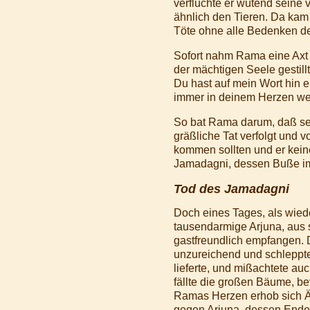
verfluchte er wütend seine 
ähnlich den Tieren. Da kam
Töte ohne alle Bedenken de
Sofort nahm Rama eine Axt 
der mächtigen Seele gestillt,
Du hast auf mein Wort hin 
immer in deinem Herzen weil
So bat Rama darum, daß sei
gräßliche Tat verfolgt und 
kommen sollten und er kei
Jamadagni, dessen Buße imm
Tod des Jamadagni
Doch eines Tages, als wied
tausendarmige Arjuna, aus 
gastfreundlich empfangen.
unzureichend und schleppte 
lieferte, und mißachtete au
fällte die großen Bäume, be
Ramas Herzen erhob sich Är
gegen Arjuna, dessen Ende 