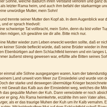
vier Söhne, welche dadurch ihren Verstand verloren und ganz d
 als letzter Rama heim, und auch ihm befahl der starkarmige u
ine unwürdige Mutter, mein Sohn!
und trennte seiner Mutter den Kopf ab. In dem Augenblick war 
 und er sprach friedvoll:
eine schwierige Tat vollbracht, mein Sohn, denn du bist voller
en mögen, ich gewähre sie dir alle. Bitte mich nur.
ne Mutter wieder zum Leben erweckt werden sollte, daß er nich
von keiner Sünde befleckt würde, daß seine Brüder wieder in ih
nen Ebenbürtigen auf dem Schlachtfeld kennen und ein langes
er äußerst streng gewesen war, erfüllte alle Bitten seines So
er einmal alle Söhne ausgegangen waren, kam der tatendurstige
seinem Land unweit vom Meer zur Einsiedelei und wurde von de
 Doch der starke und deswegen übermütige Krieger bezeichnet
mit Gewalt das Kalb aus der Einsiedelei weg, welches die Milch
ch das gequälte Muhen der Kuh. Dann verwüstete er noch absich
vor er ging. Als Rama heimkehrte, erzählte ihm sein Vater alle
ger, als er das traurige Muhen der Kuh um ihr Kalb vernahm. E
nahte. Mit heldenhaftem Mut auf dem Schlachtfeld schoß Rama