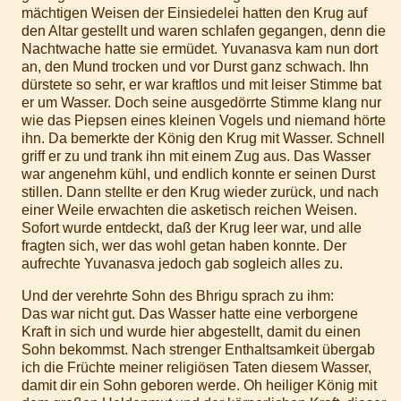
mächtigen Weisen der Einsiedelei hatten den Krug auf
den Altar gestellt und waren schlafen gegangen, denn die
Nachtwache hatte sie ermüdet. Yuvanasva kam nun dort
an, den Mund trocken und vor Durst ganz schwach. Ihn
dürstete so sehr, er war kraftlos und mit leiser Stimme bat
er um Wasser. Doch seine ausgedörrte Stimme klang nur
wie das Piepsen eines kleinen Vogels und niemand hörte
ihn. Da bemerkte der König den Krug mit Wasser. Schnell
griff er zu und trank ihn mit einem Zug aus. Das Wasser
war angenehm kühl, und endlich konnte er seinen Durst
stillen. Dann stellte er den Krug wieder zurück, und nach
einer Weile erwachten die asketisch reichen Weisen.
Sofort wurde entdeckt, daß der Krug leer war, und alle
fragten sich, wer das wohl getan haben konnte. Der
aufrechte Yuvanasva jedoch gab sogleich alles zu.
Und der verehrte Sohn des Bhrigu sprach zu ihm:
Das war nicht gut. Das Wasser hatte eine verborgene
Kraft in sich und wurde hier abgestellt, damit du einen
Sohn bekommst. Nach strenger Enthaltsamkeit übergab
ich die Früchte meiner religiösen Taten diesem Wasser,
damit dir ein Sohn geboren werde. Oh heiliger König mit