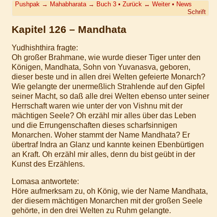
Pushpak
→
Mahabharata
→
Buch 3
•
Zurück
↔
Weiter
•
News
Schrift
Kapitel 126 – Mandhata
Yudhishthira fragte:
Oh großer Brahmane, wie wurde dieser Tiger unter den
Königen, Mandhata, Sohn von Yuvanasva, geboren,
dieser beste und in allen drei Welten gefeierte Monarch?
Wie gelangte der unermeßlich Strahlende auf den Gipfel
seiner Macht, so daß alle drei Welten ebenso unter seiner
Herrschaft waren wie unter der von Vishnu mit der
mächtigen Seele? Oh erzähl mir alles über das Leben
und die Errungenschaften dieses scharfsinnigen
Monarchen. Woher stammt der Name Mandhata? Er
übertraf Indra an Glanz und kannte keinen Ebenbürtigen
an Kraft. Oh erzähl mir alles, denn du bist geübt in der
Kunst des Erzählens.
Lomasa antwortete:
Höre aufmerksam zu, oh König, wie der Name Mandhata,
der diesem mächtigen Monarchen mit der großen Seele
gehörte, in den drei Welten zu Ruhm gelangte.