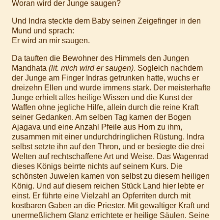
Woran wird der Junge saugen?
Und Indra steckte dem Baby seinen Zeigefinger in den
Mund und sprach:
Er wird an mir saugen.
Da tauften die Bewohner des Himmels den Jungen
Mandhata
(lit. mich wird er saugen)
. Sogleich nachdem
der Junge am Finger Indras getrunken hatte, wuchs er
dreizehn Ellen und wurde immens stark. Der meisterhafte
Junge erhielt alles heilige Wissen und die Kunst der
Waffen ohne jegliche Hilfe, allein durch die reine Kraft
seiner Gedanken. Am selben Tag kamen der Bogen
Ajagava und eine Anzahl Pfeile aus Horn zu ihm,
zusammen mit einer undurchdringlichen Rüstung. Indra
selbst setzte ihn auf den Thron, und er besiegte die drei
Welten auf rechtschaffene Art und Weise. Das Wagenrad
dieses Königs beirrte nichts auf seinem Kurs. Die
schönsten Juwelen kamen von selbst zu diesem heiligen
König. Und auf diesem reichen Stück Land hier lebte er
einst. Er führte eine Vielzahl an Opferriten durch mit
kostbaren Gaben an die Priester. Mit gewaltiger Kraft und
unermeßlichem Glanz errichtete er heilige Säulen. Seine