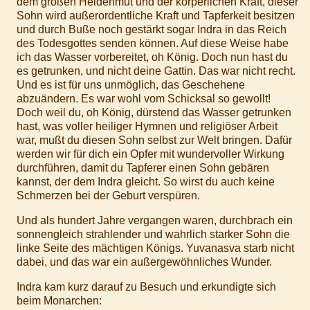
dem großen Heldenmut und der körperlichen Kraft, dieser
Sohn wird außerordentliche Kraft und Tapferkeit besitzen
und durch Buße noch gestärkt sogar Indra in das Reich
des Todesgottes senden können. Auf diese Weise habe
ich das Wasser vorbereitet, oh König. Doch nun hast du
es getrunken, und nicht deine Gattin. Das war nicht recht.
Und es ist für uns unmöglich, das Geschehene
abzuändern. Es war wohl vom Schicksal so gewollt!
Doch weil du, oh König, dürstend das Wasser getrunken
hast, was voller heiliger Hymnen und religiöser Arbeit
war, mußt du diesen Sohn selbst zur Welt bringen. Dafür
werden wir für dich ein Opfer mit wundervoller Wirkung
durchführen, damit du Tapferer einen Sohn gebären
kannst, der dem Indra gleicht. So wirst du auch keine
Schmerzen bei der Geburt verspüren.
Und als hundert Jahre vergangen waren, durchbrach ein
sonnengleich strahlender und wahrlich starker Sohn die
linke Seite des mächtigen Königs. Yuvanasva starb nicht
dabei, und das war ein außergewöhnliches Wunder.
Indra kam kurz darauf zu Besuch und erkundigte sich
beim Monarchen: