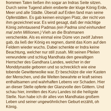
frommen Taten ließen ihn sogar an Indras Seite sitzen.
Durch seine Tugend allein eroberte der kluge König Erde,
Meer und alle Städte. Überall auf Erden fand man seine
Opferstätten. Es gab keinen einzigen Platz, der nicht von
ihm gezeichnet war. Es wird gesagt, daß der mächtige
König zehntausend Padmas
(ein Padma sind einhundert
mal zehn Millionen.)
Vieh an die Brahmanen
verschenkte. Als es einmal eine Dürre von zwölf Jahren
gab, da ließ der König es regnen, damit das Korn auf den
Feldern wieder wuchs. Dabei schenkte er Indra keine
Beachtung, welcher nur still zusah. Mit seinen Pfeilen
verwundete und schlug Mandhata den gewaltigen
Herrscher des Gandhara Landes, welcher in der
Monddynastie geboren und so schrecklich wie eine
tobende Gewitterwolke war. Er beschütze die vier Kasten
der Menschen, und die Welten bewahrte er kraft seines
enthaltsamen und wahrhaften Lebens vor Schaden. Hier
an dieser Stelle opferte der Glanzvolle den Göttern. Und
schau hier, inmitten des Kuru Landes ist die heiligste
Stelle. Nun habe ich dir alles von Mandhatas großem
Leben und seiner ungewöhnlichen Geburt erzählt, oh
König.