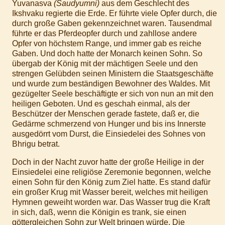
Yuvanasva
(Saudyumni)
aus dem Geschlecht des
Ikshvaku regierte die Erde. Er führte viele Opfer durch, die
durch große Gaben gekennzeichnet waren. Tausendmal
führte er das Pferdeopfer durch und zahllose andere
Opfer von höchstem Range, und immer gab es reiche
Gaben. Und doch hatte der Monarch keinen Sohn. So
übergab der König mit der mächtigen Seele und den
strengen Gelübden seinen Ministern die Staatsgeschäfte
und wurde zum beständigen Bewohner des Waldes. Mit
gezügelter Seele beschäftigte er sich von nun an mit den
heiligen Geboten. Und es geschah einmal, als der
Beschützer der Menschen gerade fastete, daß er, die
Gedärme schmerzend von Hunger und bis ins Innerste
ausgedörrt vom Durst, die Einsiedelei des Sohnes von
Bhrigu betrat.
Doch in der Nacht zuvor hatte der große Heilige in der
Einsiedelei eine religiöse Zeremonie begonnen, welche
einen Sohn für den König zum Ziel hatte. Es stand dafür
ein großer Krug mit Wasser bereit, welches mit heiligen
Hymnen geweiht worden war. Das Wasser trug die Kraft
in sich, daß, wenn die Königin es trank, sie einen
göttergleichen Sohn zur Welt bringen würde. Die