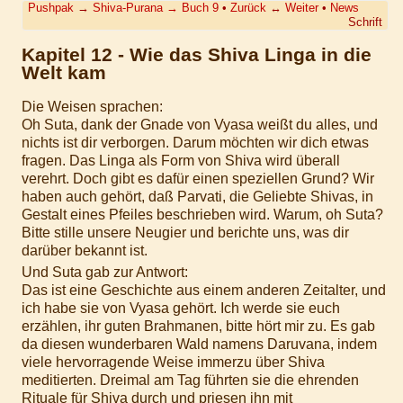
Pushpak
→
Shiva-Purana
→
Buch 9
•
Zurück
↔
Weiter
•
News
Schrift
Kapitel 12 - Wie das Shiva Linga in die
Welt kam
Die Weisen sprachen:
Oh Suta, dank der Gnade von Vyasa weißt du alles, und
nichts ist dir verborgen. Darum möchten wir dich etwas
fragen. Das Linga als Form von Shiva wird überall
verehrt. Doch gibt es dafür einen speziellen Grund? Wir
haben auch gehört, daß Parvati, die Geliebte Shivas, in
Gestalt eines Pfeiles beschrieben wird. Warum, oh Suta?
Bitte stille unsere Neugier und berichte uns, was dir
darüber bekannt ist.
Und Suta gab zur Antwort:
Das ist eine Geschichte aus einem anderen Zeitalter, und
ich habe sie von Vyasa gehört. Ich werde sie euch
erzählen, ihr guten Brahmanen, bitte hört mir zu. Es gab
da diesen wunderbaren Wald namens Daruvana, indem
viele hervorragende Weise immerzu über Shiva
meditierten. Dreimal am Tag führten sie die ehrenden
Rituale für Shiva durch und priesen ihn mit