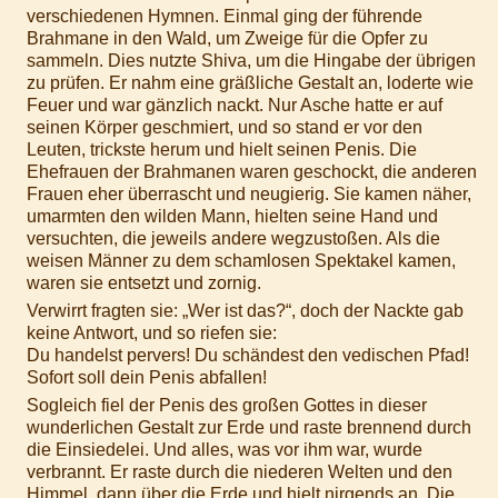
verschiedenen Hymnen. Einmal ging der führende
Brahmane in den Wald, um Zweige für die Opfer zu
sammeln. Dies nutzte Shiva, um die Hingabe der übrigen
zu prüfen. Er nahm eine gräßliche Gestalt an, loderte wie
Feuer und war gänzlich nackt. Nur Asche hatte er auf
seinen Körper geschmiert, und so stand er vor den
Leuten, trickste herum und hielt seinen Penis. Die
Ehefrauen der Brahmanen waren geschockt, die anderen
Frauen eher überrascht und neugierig. Sie kamen näher,
umarmten den wilden Mann, hielten seine Hand und
versuchten, die jeweils andere wegzustoßen. Als die
weisen Männer zu dem schamlosen Spektakel kamen,
waren sie entsetzt und zornig.
Verwirrt fragten sie: „Wer ist das?“, doch der Nackte gab
keine Antwort, und so riefen sie:
Du handelst pervers! Du schändest den vedischen Pfad!
Sofort soll dein Penis abfallen!
Sogleich fiel der Penis des großen Gottes in dieser
wunderlichen Gestalt zur Erde und raste brennend durch
die Einsiedelei. Und alles, was vor ihm war, wurde
verbrannt. Er raste durch die niederen Welten und den
Himmel, dann über die Erde und hielt nirgends an. Die