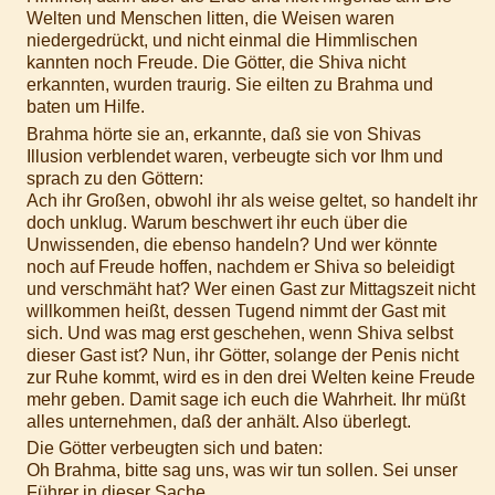
Welten und Menschen litten, die Weisen waren
niedergedrückt, und nicht einmal die Himmlischen
kannten noch Freude. Die Götter, die Shiva nicht
erkannten, wurden traurig. Sie eilten zu Brahma und
baten um Hilfe.
Brahma hörte sie an, erkannte, daß sie von Shivas
Illusion verblendet waren, verbeugte sich vor Ihm und
sprach zu den Göttern:
Ach ihr Großen, obwohl ihr als weise geltet, so handelt ihr
doch unklug. Warum beschwert ihr euch über die
Unwissenden, die ebenso handeln? Und wer könnte
noch auf Freude hoffen, nachdem er Shiva so beleidigt
und verschmäht hat? Wer einen Gast zur Mittagszeit nicht
willkommen heißt, dessen Tugend nimmt der Gast mit
sich. Und was mag erst geschehen, wenn Shiva selbst
dieser Gast ist? Nun, ihr Götter, solange der Penis nicht
zur Ruhe kommt, wird es in den drei Welten keine Freude
mehr geben. Damit sage ich euch die Wahrheit. Ihr müßt
alles unternehmen, daß der anhält. Also überlegt.
Die Götter verbeugten sich und baten:
Oh Brahma, bitte sag uns, was wir tun sollen. Sei unser
Führer in dieser Sache.