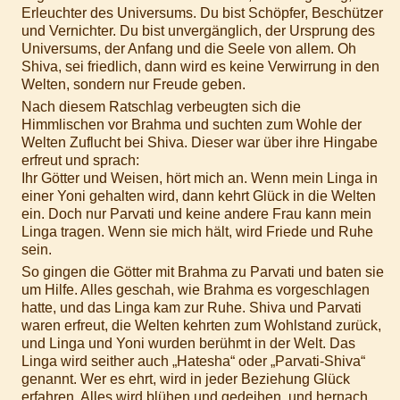
Erleuchter des Universums. Du bist Schöpfer, Beschützer
und Vernichter. Du bist unvergänglich, der Ursprung des
Universums, der Anfang und die Seele von allem. Oh
Shiva, sei friedlich, dann wird es keine Verwirrung in den
Welten, sondern nur Freude geben.
Nach diesem Ratschlag verbeugten sich die
Himmlischen vor Brahma und suchten zum Wohle der
Welten Zuflucht bei Shiva. Dieser war über ihre Hingabe
erfreut und sprach:
Ihr Götter und Weisen, hört mich an. Wenn mein Linga in
einer Yoni gehalten wird, dann kehrt Glück in die Welten
ein. Doch nur Parvati und keine andere Frau kann mein
Linga tragen. Wenn sie mich hält, wird Friede und Ruhe
sein.
So gingen die Götter mit Brahma zu Parvati und baten sie
um Hilfe. Alles geschah, wie Brahma es vorgeschlagen
hatte, und das Linga kam zur Ruhe. Shiva und Parvati
waren erfreut, die Welten kehrten zum Wohlstand zurück,
und Linga und Yoni wurden berühmt in der Welt. Das
Linga wird seither auch „Hatesha“ oder „Parvati-Shiva“
genannt. Wer es ehrt, wird in jeder Beziehung Glück
erfahren. Alles wird blühen und gedeihen, und hernach