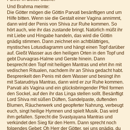
Und Brahma meinte:
Die Götter mögen die Göttin Parvati besänftigen und um
Hilfe bitten. Wenn sie die Gestalt einer Vagina annimmt,
dann wird der Penis von Shiva zur Ruhe kommen. So
hört auch, wie ihr das zustande bringt. Natürlich müßt ihr
mit Liebe und Hingabe handeln, das wird die Göttin
gnädig stimmen. Dann zeichnet ein achtblättriges,
mystisches Lotusdiagramm und hängt einen Topf darüber
auf. Gießt Wasser aus den heiligen Orten in den Topf und
gebt Durvagras-Halme und Gerste hinein. Dann
besprecht den Topf mit heiligen Mantras und ehrt ihn mit
vedischen Ritualen, nachdem ihr an Shiva gedacht habt.
Besprenkelt den Penis mit dem Wasser und besingt ihn
mit Satarudriya Mantras, dann wird er zur Ruhe kommen.
Parvati als Vagina und ein glücksbringender Pfeil formen
den Sockel, auf den ihr das Linga stellen sollt. Besänftigt
Lord Shiva mit süßen Düften, Sandelpaste, duftenden
Blumen, Räucherwerk und geopferter Nahrung, verbeugt
euch, singt heilige Hymnen und spielt Musik. Das wird
ihm gefallen. Sprecht die Svastyayana Mantras und
verkündet den Sieg für den Herrn. Dann sprecht noch
folgendes Gebet: Oh Herr der Götter, sei uns gnädig, du