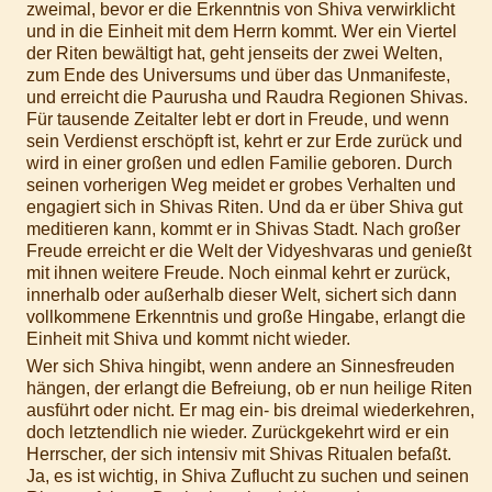
zweimal, bevor er die Erkenntnis von Shiva verwirklicht
und in die Einheit mit dem Herrn kommt. Wer ein Viertel
der Riten bewältigt hat, geht jenseits der zwei Welten,
zum Ende des Universums und über das Unmanifeste,
und erreicht die Paurusha und Raudra Regionen Shivas.
Für tausende Zeitalter lebt er dort in Freude, und wenn
sein Verdienst erschöpft ist, kehrt er zur Erde zurück und
wird in einer großen und edlen Familie geboren. Durch
seinen vorherigen Weg meidet er grobes Verhalten und
engagiert sich in Shivas Riten. Und da er über Shiva gut
meditieren kann, kommt er in Shivas Stadt. Nach großer
Freude erreicht er die Welt der Vidyeshvaras und genießt
mit ihnen weitere Freude. Noch einmal kehrt er zurück,
innerhalb oder außerhalb dieser Welt, sichert sich dann
vollkommene Erkenntnis und große Hingabe, erlangt die
Einheit mit Shiva und kommt nicht wieder.
Wer sich Shiva hingibt, wenn andere an Sinnesfreuden
hängen, der erlangt die Befreiung, ob er nun heilige Riten
ausführt oder nicht. Er mag ein- bis dreimal wiederkehren,
doch letztendlich nie wieder. Zurückgekehrt wird er ein
Herrscher, der sich intensiv mit Shivas Ritualen befaßt.
Ja, es ist wichtig, in Shiva Zuflucht zu suchen und seinen