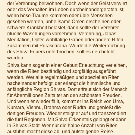
der Verehrung beiwohnen. Doch wenn der Geist verwirrt
oder das Verhalten im Leben durcheinandergeraten ist,
wenn böse Träume kommen oder üble Menschen
gesehen werden, unheilsame Omen erscheinen oder
schwere Krankheit belastet, dann sollte der Verehrer
rituelle Waschungen vornehmen, Verehrung, Japas,
Meditation, Opfer, wohltätige Gaben oder andere Riten
zusammen mit Purascarana. Wurde die Weiterreichung
des Shiva Feuers unterbrochen, soll es neu belebt
werden.
Shiva kann sogar in einer Geburt Erleuchtung verleihen,
wenn die Riten beständig und sorgfältig ausgeführt
werden. Wer alle regelmäßigen und speziellen Riten
nacheinander befolgt, der erlangt die himmlische und
anfängliche Region Shivas. Dort erfreut sich der Mensch
für Abermillionen Zeitalter an den schönsten Freuden.
Und wenn er wieder fällt, kommt er ins Reich von Uma,
Kumara, Vishnu, Brahma oder Rudra und genießt die
dortigen Freuden. Wieder steigt er auf und transzendiert
die fünf Regionen. Mit Shiva-Erkenntnis gelangt er dann
in Shivas Stadt. Wer nur die halbe Anzahl von Riten
ausführt, macht diese ab- und aufsteigende Reise