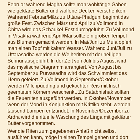
Februar während Magha sollte man wohltätige Gaben
wie geklärte Butter und wollene Decken verschenken.
Während Februar/März zu Uttara-Phalguni beginnt das
große Fest. Zwischen März und April zu Vollmond in
Chitra wird das Schaukel-Fest durchgeführt. Zu Vollmond
in Visakha während April/Mai sollte ein großer Tempel
aus Blumen gemacht werden. In Mai/Juni zu Mula opfert
man einen Topf mit kaltem Wasser. Während Juni/Juli zu
Uttarasadha werden die Weiheriten mit der heiligen
Schnur ausgeführt. In der Zeit von Juli bis August wird
das mystische Diagramm arrangiert. Von August bis
September zu Purvasadha wird das Schwimmfest des
Herrn gefeiert. Zu Vollmond in September/Oktober
werden Milchpudding und gekochter Reis mit frisch
geernteten Körnern verschenkt. Zu Satabhishak sollten
die Feuerriten ausgeführt werden. In Oktober/November,
wenn der Mond in Konjunktion mit Krittika steht, werden
tausend Lampen entzündet. In November/Dezember zu
Ardra wird die rituelle Waschung des Linga mit geklärter
Butter vorgenommen.
Wer die Riten zum gegebenen Anlaß nicht selbst
ausführen kann, möge in einen Tempel gehen und dort