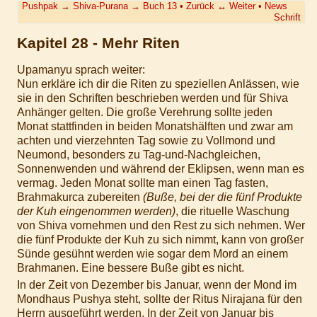
Pushpak
→
Shiva-Purana
→
Buch 13
•
Zurück
↔
Weiter
•
News
Schrift
Kapitel 28 - Mehr Riten
Upamanyu sprach weiter:
Nun erkläre ich dir die Riten zu speziellen Anlässen, wie
sie in den Schriften beschrieben werden und für Shiva
Anhänger gelten. Die große Verehrung sollte jeden
Monat stattfinden in beiden Monatshälften und zwar am
achten und vierzehnten Tag sowie zu Vollmond und
Neumond, besonders zu Tag-und-Nachgleichen,
Sonnenwenden und während der Eklipsen, wenn man es
vermag. Jeden Monat sollte man einen Tag fasten,
Brahmakurca zubereiten
(Buße, bei der die fünf Produkte
der Kuh eingenommen werden)
, die rituelle Waschung
von Shiva vornehmen und den Rest zu sich nehmen. Wer
die fünf Produkte der Kuh zu sich nimmt, kann von großer
Sünde gesühnt werden wie sogar dem Mord an einem
Brahmanen. Eine bessere Buße gibt es nicht.
In der Zeit von Dezember bis Januar, wenn der Mond im
Mondhaus Pushya steht, sollte der Ritus Nirajana für den
Herrn ausgeführt werden. In der Zeit von Januar bis