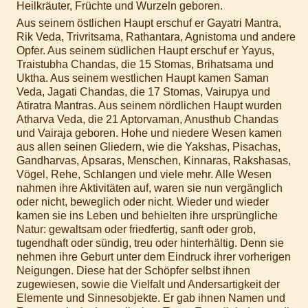
Heilkräuter, Früchte und Wurzeln geboren.
Aus seinem östlichen Haupt erschuf er Gayatri Mantra,
Rik Veda, Trivritsama, Rathantara, Agnistoma und andere
Opfer. Aus seinem südlichen Haupt erschuf er Yayus,
Traistubha Chandas, die 15 Stomas, Brihatsama und
Uktha. Aus seinem westlichen Haupt kamen Saman
Veda, Jagati Chandas, die 17 Stomas, Vairupya und
Atiratra Mantras. Aus seinem nördlichen Haupt wurden
Atharva Veda, die 21 Aptorvaman, Anusthub Chandas
und Vairaja geboren. Hohe und niedere Wesen kamen
aus allen seinen Gliedern, wie die Yakshas, Pisachas,
Gandharvas, Apsaras, Menschen, Kinnaras, Rakshasas,
Vögel, Rehe, Schlangen und viele mehr. Alle Wesen
nahmen ihre Aktivitäten auf, waren sie nun vergänglich
oder nicht, beweglich oder nicht. Wieder und wieder
kamen sie ins Leben und behielten ihre ursprüngliche
Natur: gewaltsam oder friedfertig, sanft oder grob,
tugendhaft oder sündig, treu oder hinterhältig. Denn sie
nehmen ihre Geburt unter dem Eindruck ihrer vorherigen
Neigungen. Diese hat der Schöpfer selbst ihnen
zugewiesen, sowie die Vielfalt und Andersartigkeit der
Elemente und Sinnesobjekte. Er gab ihnen Namen und