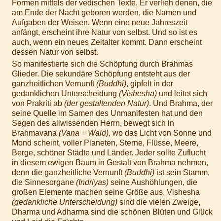
Formen mittels der vedischen Texte. Er verlieh denen, die
am Ende der Nacht geboren werden, die Namen und
Aufgaben der Weisen. Wenn eine neue Jahreszeit
anfängt, erscheint ihre Natur von selbst. Und so ist es
auch, wenn ein neues Zeitalter kommt. Dann erscheint
dessen Natur von selbst.
So manifestierte sich die Schöpfung durch Brahmas
Glieder. Die sekundäre Schöpfung entsteht aus der
ganzheitlichen Vernunft
(Buddhi)
, gipfelt in der
gedanklichen Unterscheidung
(Vishesha)
und leitet sich
von Prakriti ab
(der gestaltenden Natur)
. Und Brahma, der
seine Quelle im Samen des Unmanifesten hat und den
Segen des allwissenden Herrn, bewegt sich in
Brahmavana
(Vana = Wald)
, wo das Licht von Sonne und
Mond scheint, voller Planeten, Sterne, Flüsse, Meere,
Berge, schöner Städte und Länder. Jeder sollte Zuflucht
in diesem ewigen Baum in Gestalt von Brahma nehmen,
denn die ganzheitliche Vernunft
(Buddhi)
ist sein Stamm,
die Sinnesorgane
(Indriyas)
seine Aushöhlungen, die
großen Elemente machen seine Größe aus, Vishesha
(gedankliche Unterscheidung)
sind die vielen Zweige,
Dharma und Adharma sind die schönen Blüten und Glück