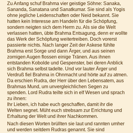
Zu Anfang schuf Brahma vier geistige Söhne: Sanaka,
Sananda, Sanatana und Sanatkumar. Sie sind als Yogis
ohne jegliche Leidenschaften oder Neid bekannt. Sie
hatten kein Interesse am Handeln für die Schöpfung,
sondern neigten sich dem Herrn zu. Als sie die Welt
verlassen hatten, übte Brahma Entsagung, denn er wollte
das Werk der Schöpfung weitertreiben. Doch vorerst
passierte nichts. Nach langer Zeit der Askese fühlte
Brahma erst Sorge und dann Ärger, und aus seinen
zornigen Augen flossen einige Tränen. Aus ihnen
entstanden Kobolde und Gespenster, bei deren Anblick
sich Brahma selbst tadelte. Und vor lauter Ärger und
Verdruß fiel Brahma in Ohnmacht und hörte auf zu atmen.
Da erschien Rudra, der Herr über den Lebensatem, aus
Brahmas Mund, um unvergleichlichen Segen zu
spenden. Lord Rudra teilte sich in elf Wesen und sprach
zu ihnen:
Ihr Lieben, ich habe euch geschaffen, damit ihr die
Welten segnet. Müht euch strebsam zur Errichtung und
Erhaltung der Welt und ihrer Nachkommen.
Nach diesen Worten brüllten sie laut und rannten umher
und werden seitdem Rudras genannt. Sie sind