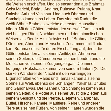
die Weisen erschaffen. Und so entstanden aus Brahmas
Geist Marichi, Bhrigu, Angiras, Pulastya, Pulaha, Kratu,
Daksha, Atri und Vasishta. Und auch Dharma und
Samkalpa kamen ins Leben. Das sind mit Rudra die
zwölf Söhne Brahmas, welche die ersten Hausväter
bilden. Mit den Göttern entstanden so zwölf Familien mit
viel heiligen Riten, Nachkommen und den himmlischen
Weisen als Zierde. Als nächstes schuf Brahma die Götter,
Dämonen, Ahnen und Menschen. Zusammen mit Rudra
kam Brahma selbst für deren Erschaffung auf, denn die
Götter entstanden aus seinem Antlitz, die Ahnen von
seinen Seiten, die Dämonen von seinen Lenden und die
Menschen von seinem Zeugungsorgan. Die immer
hungrigen Rakshasas kamen von seinem Hintern
(?)
. Die
starken Wanderer der Nacht mit den vorrangigen
Eigenschaften von Rajas und Tamas kamen als seine
Söhne zur Welt, ebenso die Schlangen, Yakshas, Bhutas
und Gandharvas. Die Krähen und Schlangen kamen aus
seinen Seiten, die Vögel aus seiner Brust, die Ziegen aus
seinem Gesicht und die Pferde, Elefanten, Sarabhas,
Büffel, Hirsche, Kamele, Maultiere, Rehe und anderen
Tiere aus seinen Füßen. Von seinen Haaren wurden die