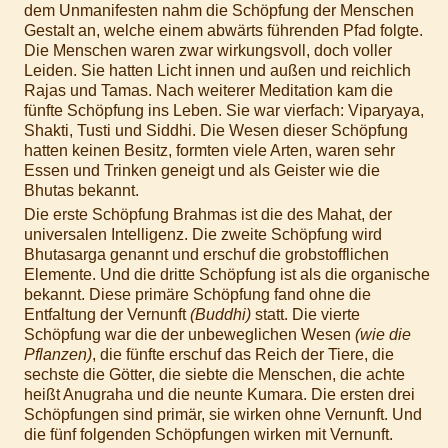
dem Unmanifesten nahm die Schöpfung der Menschen
Gestalt an, welche einem abwärts führenden Pfad folgte.
Die Menschen waren zwar wirkungsvoll, doch voller
Leiden. Sie hatten Licht innen und außen und reichlich
Rajas und Tamas. Nach weiterer Meditation kam die
fünfte Schöpfung ins Leben. Sie war vierfach: Viparyaya,
Shakti, Tusti und Siddhi. Die Wesen dieser Schöpfung
hatten keinen Besitz, formten viele Arten, waren sehr
Essen und Trinken geneigt und als Geister wie die
Bhutas bekannt.
Die erste Schöpfung Brahmas ist die des Mahat, der
universalen Intelligenz. Die zweite Schöpfung wird
Bhutasarga genannt und erschuf die grobstofflichen
Elemente. Und die dritte Schöpfung ist als die organische
bekannt. Diese primäre Schöpfung fand ohne die
Entfaltung der Vernunft
(Buddhi)
statt. Die vierte
Schöpfung war die der unbeweglichen Wesen
(wie die
Pflanzen)
, die fünfte erschuf das Reich der Tiere, die
sechste die Götter, die siebte die Menschen, die achte
heißt Anugraha und die neunte Kumara. Die ersten drei
Schöpfungen sind primär, sie wirken ohne Vernunft. Und
die fünf folgenden Schöpfungen wirken mit Vernunft.