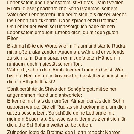
Lebensatem und Lebensatem ist Rudras. Damit verlieh
Rudra, dieser gnadenreiche Sohn Brahmas, seinem
Vater den Lebensatem und freute sich, als dieser wieder
ins Leben zurückkehrte. Dann sprach er zu Brahma:
Oh Lehrer der Welt, sei unbesorgt. Ich habe deinen
Lebensatem erneuert. Erhebe dich, du mit den guten
Riten.
Brahma hörte die Worte wie im Traum und starrte Rudra
mit großen, glänzenden Augen an, während er vollends
zu sich kam. Dann sprach er mit gefalteten Händen in
ruhigem, doch majestätischem Ton:
Wahrlich, schon dein Anblick erfreut meinen Geist. Wer
bist du, Herr, der du in kosmischer Gestalt erscheinst und
dich in Elf geteilt hast?
Sanft berührte da Shiva den Schöpfergott mit seiner
angenehmen Hand und antwortete:
Erkenne mich als den großen Atman, der als dein Sohn
geboren wurde. Die elf Rudras sind gekommen, um dich
gut zu beschützen. So schüttle deine Lethargie mit
meinem Segen ab. Sei wachsam, denn es ziemt sich für
dich, die Schöpfung weiter zu betreiben.
Zufrieden lobte da Brahma den Herrn mit acht Namen: