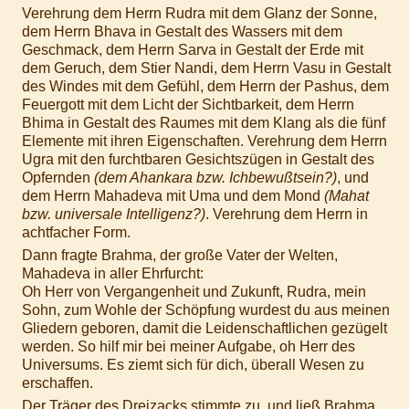
Verehrung dem Herrn Rudra mit dem Glanz der Sonne,
dem Herrn Bhava in Gestalt des Wassers mit dem
Geschmack, dem Herrn Sarva in Gestalt der Erde mit
dem Geruch, dem Stier Nandi, dem Herrn Vasu in Gestalt
des Windes mit dem Gefühl, dem Herrn der Pashus, dem
Feuergott mit dem Licht der Sichtbarkeit, dem Herrn
Bhima in Gestalt des Raumes mit dem Klang als die fünf
Elemente mit ihren Eigenschaften. Verehrung dem Herrn
Ugra mit den furchtbaren Gesichtszügen in Gestalt des
Opfernden
(dem Ahankara bzw. Ichbewußtsein?)
, und
dem Herrn Mahadeva mit Uma und dem Mond
(Mahat
bzw. universale Intelligenz?)
. Verehrung dem Herrn in
achtfacher Form.
Dann fragte Brahma, der große Vater der Welten,
Mahadeva in aller Ehrfurcht:
Oh Herr von Vergangenheit und Zukunft, Rudra, mein
Sohn, zum Wohle der Schöpfung wurdest du aus meinen
Gliedern geboren, damit die Leidenschaftlichen gezügelt
werden. So hilf mir bei meiner Aufgabe, oh Herr des
Universums. Es ziemt sich für dich, überall Wesen zu
erschaffen.
Der Träger des Dreizacks stimmte zu, und ließ Brahma