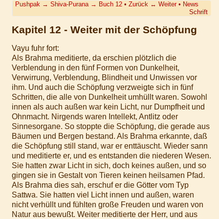
Pushpak
→
Shiva-Purana
→
Buch 12
•
Zurück
↔
Weiter
•
News
Schrift
Kapitel 12 - Weiter mit der Schöpfung
Vayu fuhr fort:
Als Brahma meditierte, da erschien plötzlich die
Verblendung in den fünf Formen von Dunkelheit,
Verwirrung, Verblendung, Blindheit und Unwissen vor
ihm. Und auch die Schöpfung verzweigte sich in fünf
Schritten, die alle von Dunkelheit umhüllt waren. Sowohl
innen als auch außen war kein Licht, nur Dumpfheit und
Ohnmacht. Nirgends waren Intellekt, Antlitz oder
Sinnesorgane. So stoppte die Schöpfung, die gerade aus
Bäumen und Bergen bestand. Als Brahma erkannte, daß
die Schöpfung still stand, war er enttäuscht. Wieder sann
und meditierte er, und es entstanden die niederen Wesen.
Sie hatten zwar Licht in sich, doch keines außen, und so
gingen sie in Gestalt von Tieren keinen heilsamen Pfad.
Als Brahma dies sah, erschuf er die Götter vom Typ
Sattwa. Sie hatten viel Licht innen und außen, waren
nicht verhüllt und fühlten große Freuden und waren von
Natur aus bewußt. Weiter meditierte der Herr, und aus