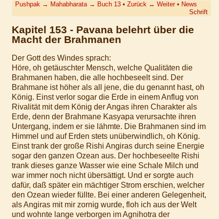
Pushpak
→
Mahabharata
→
Buch 13
•
Zurück
↔
Weiter
•
News
Schrift
Kapitel 153 - Pavana belehrt über die
Macht der Brahmanen
Der Gott des Windes sprach:
Höre, oh getäuschter Mensch, welche Qualitäten die
Brahmanen haben, die alle hochbeseelt sind. Der
Brahmane ist höher als all jene, die du genannt hast, oh
König. Einst verlor sogar die Erde in einem Anflug von
Rivalität mit dem König der Angas ihren Charakter als
Erde, denn der Brahmane Kasyapa verursachte ihren
Untergang, indem er sie lähmte. Die Brahmanen sind im
Himmel und auf Erden stets unüberwindlich, oh König.
Einst trank der große Rishi Angiras durch seine Energie
sogar den ganzen Ozean aus. Der hochbeseelte Rishi
trank dieses ganze Wasser wie eine Schale Milch und
war immer noch nicht übersättigt. Und er sorgte auch
dafür, daß später ein mächtiger Strom erschien, welcher
den Ozean wieder füllte. Bei einer anderen Gelegenheit,
als Angiras mit mir zornig wurde, floh ich aus der Welt
und wohnte lange verborgen im Agnihotra der