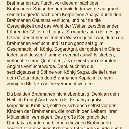
Brahmanen aus Furcht vor diesem mächtigen
Brahmanen. Sogar der berühmte Indra wurde aufgrund
seiner Begierde nach dem Körper von Ahalya durch den
Brahmanen Gautama verflucht, und nur für die
Gerechtigkeit und das Wohl der Welten zerstörte er den
Führer der Götter nicht ganz. So wurde auch der riesige
Ozean, der früher mit reinem Wasser gefüllt war, durch die
Brahmanen verflucht und ist nun ganz salzig im
Geschmack, oh König. Sogar Agni, der golden im Glanz
lodert und dessen Flammen vereint aufwärts streben,
verlor alle seine Qualitäten, als er einst vom erzürnten
Angiras verflucht wurde. Denk auch an die
sechzigtausend Söhne von König Sagar, die tief unter
dem Ozean durch den Brahmanen Kapila mit einem
zornigen Blick zu Asche verbrannt wurden.
Du bist den Brahmanen nicht ebenbürtig. Denk an dein
Heil, oh König! Auch wenn der Kshatriya große
körperliche Kraft hat, sollte er sich doch selbst vor den
Kindern der Brahmanen, die noch in den Leibern ihrer
Mütter sind, verneigen. Das große Königreich der
Dandakas wurde durch einen einzigen Brahmanen
zerstört. Der mächtige Kshatriya Talajangha wurde durch