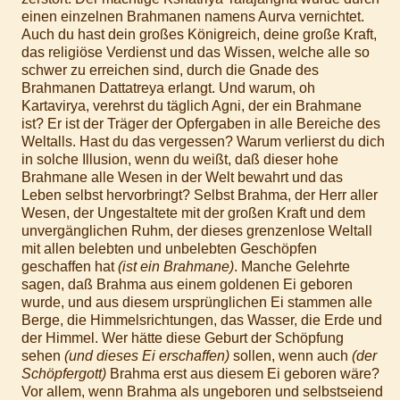
einen einzelnen Brahmanen namens Aurva vernichtet.
Auch du hast dein großes Königreich, deine große Kraft,
das religiöse Verdienst und das Wissen, welche alle so
schwer zu erreichen sind, durch die Gnade des
Brahmanen Dattatreya erlangt. Und warum, oh
Kartavirya, verehrst du täglich Agni, der ein Brahmane
ist? Er ist der Träger der Opfergaben in alle Bereiche des
Weltalls. Hast du das vergessen? Warum verlierst du dich
in solche Illusion, wenn du weißt, daß dieser hohe
Brahmane alle Wesen in der Welt bewahrt und das
Leben selbst hervorbringt? Selbst Brahma, der Herr aller
Wesen, der Ungestaltete mit der großen Kraft und dem
unvergänglichen Ruhm, der dieses grenzenlose Weltall
mit allen belebten und unbelebten Geschöpfen
geschaffen hat
(ist ein Brahmane)
. Manche Gelehrte
sagen, daß Brahma aus einem goldenen Ei geboren
wurde, und aus diesem ursprünglichen Ei stammen alle
Berge, die Himmelsrichtungen, das Wasser, die Erde und
der Himmel. Wer hätte diese Geburt der Schöpfung
sehen
(und dieses Ei erschaffen)
sollen, wenn auch
(der
Schöpfergott)
Brahma erst aus diesem Ei geboren wäre?
Vor allem, wenn Brahma als ungeboren und selbstseiend