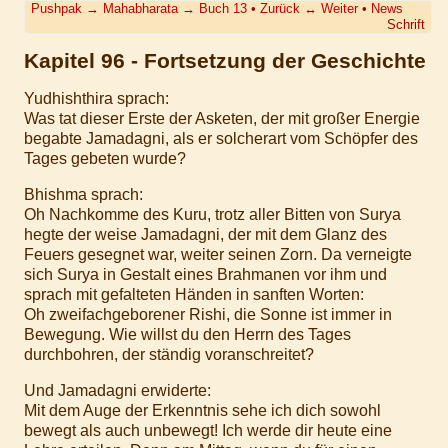
Pushpak
→
Mahabharata
→
Buch 13
•
Zurück
↔
Weiter
•
News
Schrift
Kapitel 96 - Fortsetzung der Geschichte
Yudhishthira sprach:
Was tat dieser Erste der Asketen, der mit großer Energie
begabte Jamadagni, als er solcherart vom Schöpfer des
Tages gebeten wurde?
Bhishma sprach:
Oh Nachkomme des Kuru, trotz aller Bitten von Surya
hegte der weise Jamadagni, der mit dem Glanz des
Feuers gesegnet war, weiter seinen Zorn. Da verneigte
sich Surya in Gestalt eines Brahmanen vor ihm und
sprach mit gefalteten Händen in sanften Worten:
Oh zweifachgeborener Rishi, die Sonne ist immer in
Bewegung. Wie willst du den Herrn des Tages
durchbohren, der ständig voranschreitet?
Und Jamadagni erwiderte:
Mit dem Auge der Erkenntnis sehe ich dich sowohl
bewegt als auch unbewegt! Ich werde dir heute eine