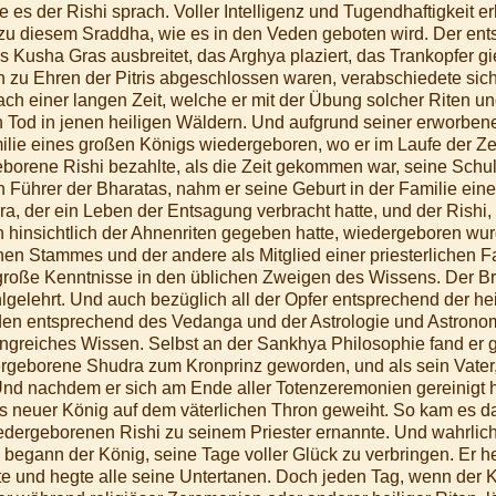
e es der Rishi sprach. Voller Intelligenz und Tugendhaftigkeit er
zu diesem Sraddha, wie es in den Veden geboten wird. Der ents
s Kusha Gras ausbreitet, das Arghya plaziert, das Trankopfer g
n zu Ehren der Pitris abgeschlossen waren, verabschiedete sic
h einer langen Zeit, welche er mit der Übung solcher Riten un
n Tod in jenen heiligen Wäldern. Und aufgrund seiner erworben
ilie eines großen Königs wiedergeboren, wo er im Laufe der Zei
borene Rishi bezahlte, als die Zeit gekommen war, seine Schul
Führer der Bharatas, nahm er seine Geburt in der Familie eine
a, der ein Leben der Entsagung verbracht hatte, und der Rishi,
hinsichtlich der Ahnenriten gegeben hatte, wiedergeboren wurd
n Stammes und der andere als Mitglied einer priesterlichen F
roße Kenntnisse in den üblichen Zweigen des Wissens. Der 
elehrt. Und auch bezüglich all der Opfer entsprechend der hei
den entsprechend des Vedanga und der Astrologie und Astronom
greiches Wissen. Selbst an der Sankhya Philosophie fand er g
geborene Shudra zum Kronprinz geworden, und als sein Vater, d
 Und nachdem er sich am Ende aller Totenzeremonien gereinigt h
ls neuer König auf dem väterlichen Thron geweiht. So kam es d
edergeborenen Rishi zu seinem Priester ernannte. Und wahrli
 begann der König, seine Tage voller Glück zu verbringen. Er h
te und hegte alle seine Untertanen. Doch jeden Tag, wenn der