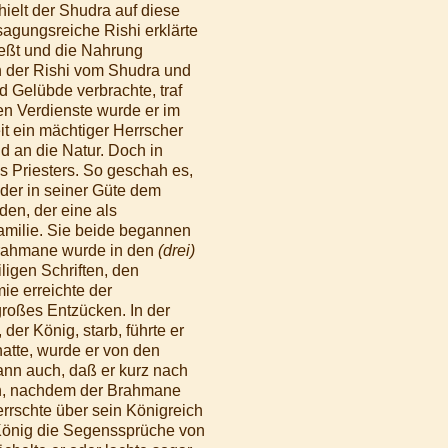
hielt der Shudra auf diese
agungsreiche Rishi erklärte
ießt und die Nahrung
h der Rishi vom Shudra und
d Gelübde verbrachte, traf
en Verdienste wurde er im
t ein mächtiger Herrscher
d an die Natur. Doch in
s Priesters. So geschah es,
 der in seiner Güte dem
en, der eine als
amilie. Sie beide begannen
Brahmane wurde in den
(drei)
ligen Schriften, den
ie erreichte der
roßes Entzücken. In der
er König, starb, führte er
atte, wurde er von den
ann auch, daß er kurz nach
ch, nachdem der Brahmane
errschte über sein Königreich
 König die Segenssprüche von