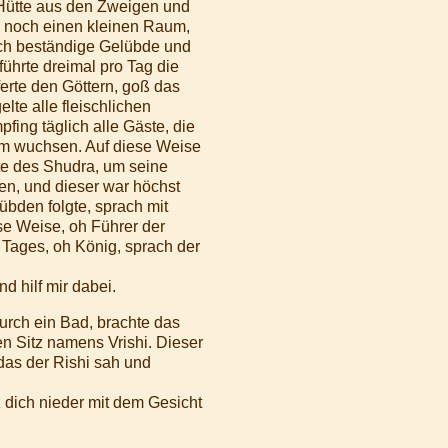
 Hütte aus den Zweigen und
ieß noch einen kleinen Raum,
urch beständige Gelübde und
führte dreimal pro Tag die
ferte den Göttern, goß das
lte alle fleischlichen
fing täglich alle Gäste, die
rum wuchsen. Auf diese Weise
tte des Shudra, um seine
en, und dieser war höchst
übden folgte, sprach mit
e Weise, oh Führer der
 Tages, oh König, sprach der
d hilf mir dabei.
urch ein Bad, brachte das
n Sitz namens Vrishi. Dieser
das der Rishi sah und
 dich nieder mit dem Gesicht