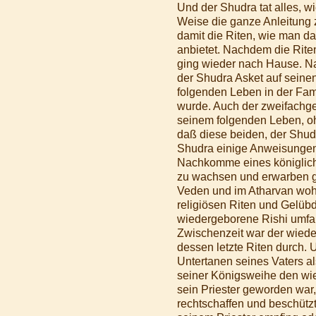
Und der Shudra tat alles, wi
Weise die ganze Anleitung 
damit die Riten, wie man da
anbietet. Nachdem die Rite
ging wieder nach Hause. Nac
der Shudra Asket auf seine
folgenden Leben in der Fam
wurde. Auch der zweifachge
seinem folgenden Leben, oh 
daß diese beiden, der Shudr
Shudra einige Anweisungen 
Nachkomme eines königliche
zu wachsen und erwarben g
Veden und im Atharvan wohlg
religiösen Riten und Gelüb
wiedergeborene Rishi umfan
Zwischenzeit war der wieder
dessen letzte Riten durch.
Untertanen seines Vaters a
seiner Königsweihe den wi
sein Priester geworden war,
rechtschaffen und beschütz