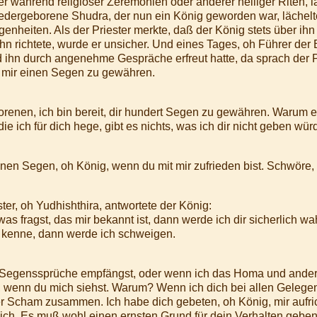
r während religiöser Zeremonien oder anderer heiliger Riten, lä
wiedergeborene Shudra, der nun ein König geworden war, lächelt
genheiten. Als der Priester merkte, daß der König stets über ih
ihn richtete, wurde er unsicher. Und eines Tages, oh Führer der
 ihn durch angenehme Gespräche erfreut hatte, da sprach der P
ch, mir einen Segen zu gewähren.
renen, ich bin bereit, dir hundert Segen zu gewähren. Warum er
 ich für dich hege, gibt es nichts, was ich dir nicht geben wür
nen Segen, oh König, wenn du mit mir zufrieden bist. Schwöre,
r, oh Yudhishthira, antwortete der König:
as fragst, das mir bekannt ist, dann werde ich dir sicherlich wa
t kenne, dann werde ich schweigen.
Segenssprüche empfängst, oder wenn ich das Homa und ander
r, wenn du mich siehst. Warum? Wenn ich dich bei allen Gelege
ler Scham zusammen. Ich habe dich gebeten, oh König, mir aufri
lich. Es muß wohl einen ernsten Grund für dein Verhalten geben