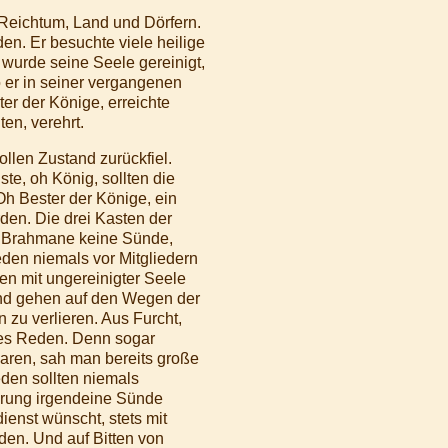
eichtum, Land und Dörfern.
en. Er besuchte viele heilige
wurde seine Seele gereinigt,
o er in seiner vergangenen
er der Könige, erreichte
en, verehrt.
llen Zustand zurückfiel.
e, oh König, sollten die
Oh Bester der Könige, ein
den. Die drei Kasten der
n Brahmane keine Sünde,
eden niemals vor Mitgliedern
en mit ungereinigter Seele
nd gehen auf den Wegen der
 zu verlieren. Aus Furcht,
hes Reden. Denn sogar
waren, sah man bereits große
den sollten niemals
hrung irgendeine Sünde
ienst wünscht, stets mit
den. Und auf Bitten von