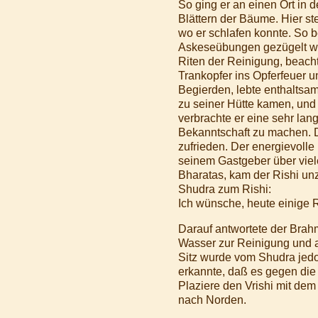
So ging er an einen Ort in
Blättern der Bäume. Hier ste
wo er schlafen konnte. So 
Askeseübungen gezügelt war,
Riten der Reinigung, beac
Trankopfer ins Opferfeuer un
Begierden, lebte enthaltsam
zu seiner Hütte kamen, und 
verbrachte er eine sehr lan
Bekanntschaft zu machen. D
zufrieden. Der energievolle
seinem Gastgeber über vie
Bharatas, kam der Rishi un
Shudra zum Rishi:
Ich wünsche, heute einige Ri
Darauf antwortete der Brah
Wasser zur Reinigung und a
Sitz wurde vom Shudra jedo
erkannte, daß es gegen die
Plaziere den Vrishi mit dem
nach Norden.