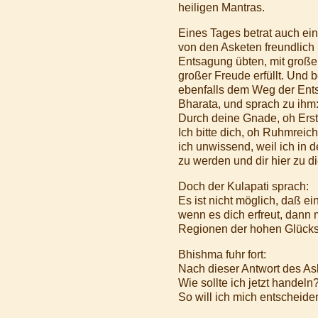
heiligen Mantras.
Eines Tages betrat auch ei
von den Asketen freundlich 
Entsagung übten, mit groß
großer Freude erfüllt. Und 
ebenfalls dem Weg der Ent
Bharata, und sprach zu ihm
Durch deine Gnade, oh Erst
Ich bitte dich, oh Ruhmreic
ich unwissend, weil ich in
zu werden und dir hier zu d
Doch der Kulapati sprach:
Es ist nicht möglich, daß 
wenn es dich erfreut, dann 
Regionen der hohen Glückse
Bhishma fuhr fort:
Nach dieser Antwort des A
Wie sollte ich jetzt handel
So will ich mich entscheide