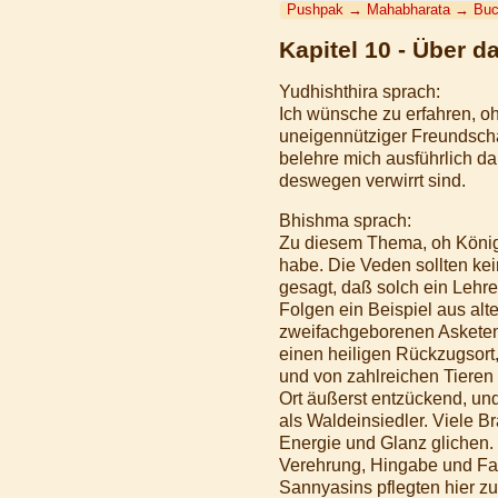
Pushpak
→
Mahabharata
→
Buc
Kapitel 10 - Über 
Yudhishthira sprach:
Ich wünsche zu erfahren, o
uneigennütziger Freundschaf
belehre mich ausführlich da
deswegen verwirrt sind.
Bhishma sprach:
Zu diesem Thema, oh König, 
habe. Die Veden sollten ke
gesagt, daß solch ein Lehre
Folgen ein Beispiel aus alt
zweifachgeborenen Asketen 
einen heiligen Rückzugsort
und von zahlreichen Tieren
Ort äußerst entzückend, und
als Waldeinsiedler. Viele 
Energie und Glanz glichen.
Verehrung, Hingabe und Fast
Sannyasins pflegten hier z