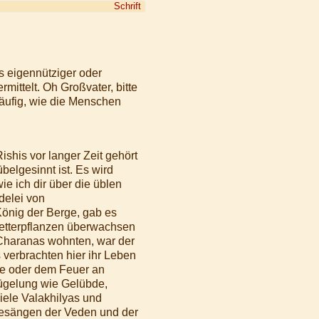
Schrift
s eigennütziger oder
ittelt. Oh Großvater, bitte
häufig, wie die Menschen
shis vor langer Zeit gehört
elgesinnt ist. Es wird
e ich dir über die üblen
delei von
önig der Berge, gab es
letterpflanzen überwachsen
 Charanas wohnten, war der
 verbrachten hier ihr Leben
ne oder dem Feuer an
zügelung wie Gelübde,
iele Valakhilyas und
 Gesängen der Veden und der