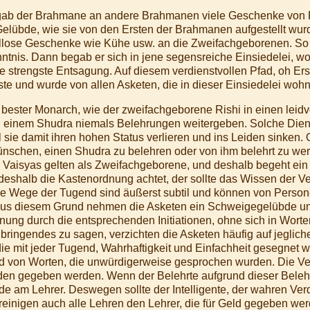
gab der Brahmane an andere Brahmanen viele Geschenke von R
Gelübde, wie sie von den Ersten der Brahmanen aufgestellt wurd
llose Geschenke wie Kühe usw. an die Zweifachgeborenen. So 
nntnis. Dann begab er sich in jene segensreiche Einsiedelei, w
te strengste Entsagung. Auf diesem verdienstvollen Pfad, oh Erst
 und wurde von allen Asketen, die in dieser Einsiedelei wohnt
bester Monarch, wie der zweifachgeborene Rishi in einen leidvo
einem Shudra niemals Belehrungen weitergeben. Solche Dienst
ie damit ihren hohen Status verlieren und ins Leiden sinken. 
nschen, einen Shudra zu belehren oder von ihm belehrt zu wer
 Vaisyas gelten als Zweifachgeborene, und deshalb begeht ei
deshalb die Kastenordnung achtet, der sollte das Wissen der V
ie Wege der Tugend sind äußerst subtil und können von Person
Aus diesem Grund nehmen die Asketen ein Schweigegelübde u
nung durch die entsprechenden Initiationen, ohne sich in Worten
bringendes zu sagen, verzichten die Asketen häufig auf jeglic
ie mit jeder Tugend, Wahrhaftigkeit und Einfachheit gesegnet 
 von Worten, die unwürdigerweise gesprochen wurden. Die Ve
anden gegeben werden. Wenn der Belehrte aufgrund dieser Bele
de am Lehrer. Deswegen sollte der Intelligente, der wahren Verd
einigen auch alle Lehren den Lehrer, die für Geld gegeben wer