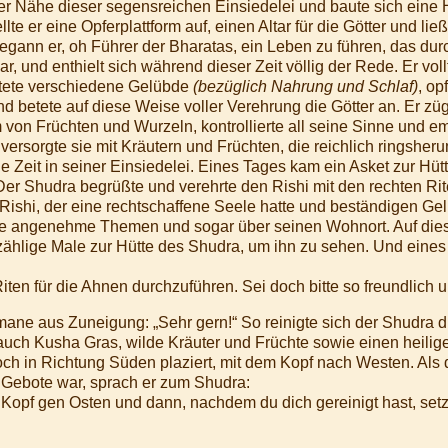
 der Nähe dieser segensreichen Einsiedelei und baute sich eine
llte er eine Opferplattform auf, einen Altar für die Götter und l
begann er, oh Führer der Bharatas, ein Leben zu führen, das d
 und enthielt sich während dieser Zeit völlig der Rede. Er voll
htete verschiedene Gelübde
(bezüglich Nahrung und Schlaf)
, op
d betete auf diese Weise voller Verehrung die Götter an. Er züge
 von Früchten und Wurzeln, kontrollierte all seine Sinne und emp
versorgte sie mit Kräutern und Früchten, die reichlich ringshe
ge Zeit in seiner Einsiedelei. Eines Tages kam ein Asket zur Hü
er Shudra begrüßte und verehrte den Rishi mit den rechten Rit
 Rishi, der eine rechtschaffene Seele hatte und beständigen Gel
le angenehme Themen und sogar über seinen Wohnort. Auf dies
zählige Male zur Hütte des Shudra, um ihn zu sehen. Und eines
ten für die Ahnen durchzuführen. Sei doch bitte so freundlich un
mane aus Zuneigung: „Sehr gern!“ So reinigte sich der Shudra d
uch Kusha Gras, wilde Kräuter und Früchte sowie einen heilige
ch in Richtung Süden plaziert, mit dem Kopf nach Westen. Als 
 Gebote war, sprach er zum Shudra:
 Kopf gen Osten und dann, nachdem du dich gereinigt hast, setz