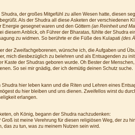
n Shudra, der großes Mitgefühl zu allen Wesen hatte, diesen s
begrüßt. Als der Shudra all diese Asketen der verschiedenen Kl
er Energie gesegnet waren und den Göttern
(an Reinheit und Ma
bei diesem Anblick, oh Führer der Bharatas, fühlte der Shudra ei
sagung zu widmen. So berührte er die Füße des Kulapati
(des Ä
:
er der Zweifachgeborenen, wünsche ich, die Aufgaben und Übu
her, mich diesbezüglich zu belehren und als Entsagenden zu initi
 der Kaste der Shudras geboren wurde. Oh Bester der Menschen,
ienen. So sei mir gnädig, der ich demütig deinen Schutz suche.
ein Shudra hier leben kann und die Riten und Lehren eines Ent
mögest du hier bleiben und uns dienen. Zweifellos wirst du durc
ligkeit erlangen.
sketen, oh König, begann der Shudra nachzudenken:
n? Groß ist meine Verehrung für diesen religiösen Weg, der zu h
n, das zu tun, was zu meinem Nutzen sein wird.