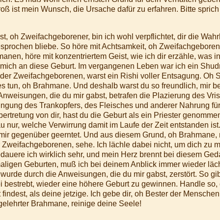
oß ist mein Wunsch, die Ursache dafür zu erfahren. Bitte sprich 
st, oh Zweifachgeborener, bin ich wohl verpflichtet, dir die Wah
rochen bliebe. So höre mit Achtsamkeit, oh Zweifachgeborener,
hmanen, höre mit konzentriertem Geist, wie ich dir erzähle, was 
 mich an diese Geburt. Im vergangenen Leben war ich ein Shud
der Zweifachgeborenen, warst ein Rishi voller Entsagung. Oh S
tes tun, oh Brahmane. Und deshalb warst du so freundlich, mir 
Anweisungen, die du mir gabst, betrafen die Plazierung des Vri
ngung des Trankopfers, des Fleisches und anderer Nahrung für 
ertretung von dir, hast du die Geburt als ein Priester genommen
nur, welche Verwirrung damit im Laufe der Zeit entstanden ist.
mir gegenüber geerntet. Und aus diesem Grund, oh Brahmane, 
r Zweifachgeborenen, sehe. Ich lächle dabei nicht, um dich zu 
edauere ich wirklich sehr, und mein Herz brennt bei diesem Ge
ligen Geburten, muß ich bei deinem Anblick immer wieder läch
wurde durch die Anweisungen, die du mir gabst, zerstört. So g
ei bestrebt, wieder eine höhere Geburt zu gewinnen. Handle so
findest, als deine jetzige. Ich gebe dir, oh Bester der Mensche
 gelehrter Brahmane, reinige deine Seele!