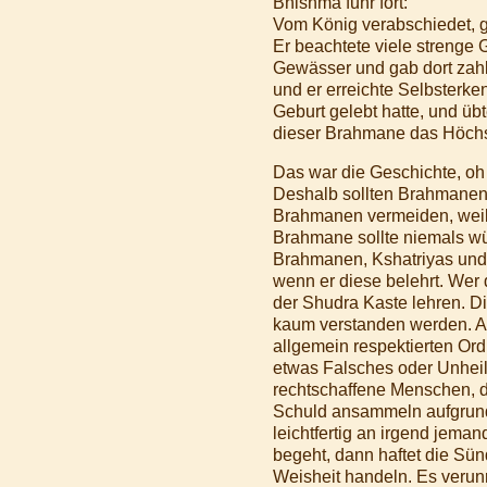
Bhishma fuhr fort:
Vom König verabschiedet, 
Er beachtete viele strenge 
Gewässer und gab dort zah
und er erreichte Selbsterke
Geburt gelebt hatte, und üb
dieser Brahmane das Höchste
Das war die Geschichte, oh 
Deshalb sollten Brahmanen 
Brahmanen vermeiden, weil s
Brahmane sollte niemals wü
Brahmanen, Kshatriyas und
wenn er diese belehrt. Wer 
der Shudra Kaste lehren. D
kaum verstanden werden. 
allgemein respektierten Ord
etwas Falsches oder Unheil
rechtschaffene Menschen, d
Schuld ansammeln aufgrund
leichtfertig an irgend jem
begeht, dann haftet die Sün
Weisheit handeln. Es verunr