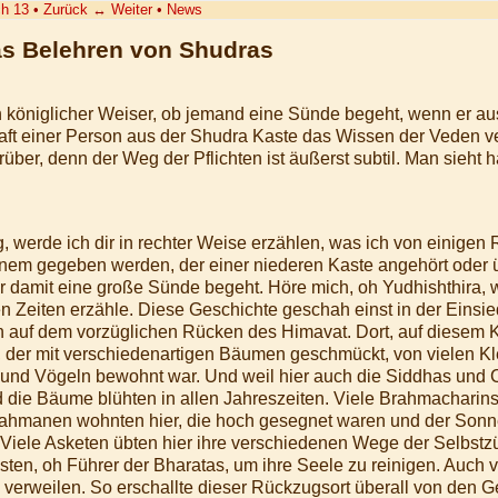
h 13
•
Zurück
↔
Weiter
•
News
das Belehren von Shudras
h königlicher Weiser, ob jemand eine Sünde begeht, wenn er au
t einer Person aus der Shudra Kaste das Wissen der Veden verm
rüber, denn der Weg der Pflichten ist äußerst subtil. Man sieht 
werde ich dir in rechter Weise erzählen, was ich von einigen Ri
inem gegeben werden, der einer niederen Kaste angehört oder üb
r damit eine große Sünde begeht. Höre mich, oh Yudhishthira, wi
en Zeiten erzähle. Diese Geschichte geschah einst in der Einsie
auf dem vorzüglichen Rücken des Himavat. Dort, auf diesem K
, der mit verschiedenartigen Bäumen geschmückt, von vielen K
 und Vögeln bewohnt war. Und weil hier auch die Siddhas und
 die Bäume blühten in allen Jahreszeiten. Viele Brahmacharins
Brahmanen wohnten hier, die hoch gesegnet waren und der Son
 Viele Asketen übten hier ihre verschiedenen Wege der Selbst
en, oh Führer der Bharatas, um ihre Seele zu reinigen. Auch v
u verweilen. So erschallte dieser Rückzugsort überall von den