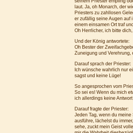
seinem Priester empfing ode
laut. Ja, oh Monarch, der 
Priesters zu zahllosen Gele
er zufällig seine Augen auf 
einem einsamen Ort traf und
Oh Herrlicher, ich bitte di
Und der König antwortete:
Oh Bester der Zweifachgebo
Zuneigung und Verehrung, die
Darauf sprach der Priester:
Ich wünsche wahrlich nur ei
sagst und keine Lüge!
So angesprochen vom Prieste
So sei es! Wenn du mich etw
ich allerdings keine Antwor
Darauf fragte der Priester:
Jeden Tag, wenn du meine 
ausführe, lächelst du imme
sehe, zuckt mein Geist vol
mir die Wahrheit diesbezüg