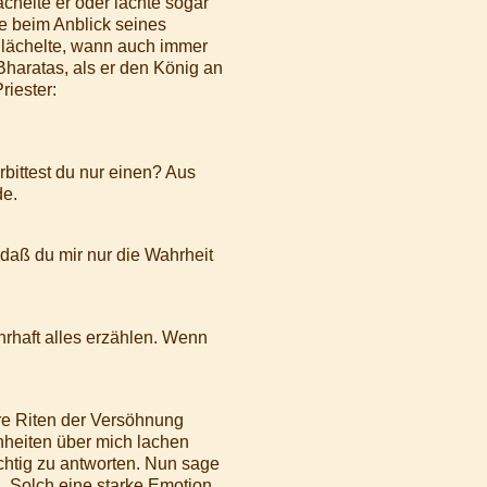
chelte er oder lachte sogar
e beim Anblick seines
n lächelte, wann auch immer
 Bharatas, als er den König an
riester:
bittest du nur einen? Aus
de.
 daß du mir nur die Wahrheit
hrhaft alles erzählen. Wenn
e Riten der Versöhnung
nheiten über mich lachen
chtig zu antworten. Nun sage
. Solch eine starke Emotion