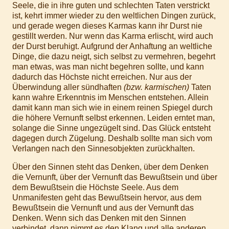
Seele, die in ihre guten und schlechten Taten verstrickt
ist, kehrt immer wieder zu den weltlichen Dingen zurück,
und gerade wegen dieses Karmas kann ihr Durst nie
gestillt werden. Nur wenn das Karma erlischt, wird auch
der Durst beruhigt. Aufgrund der Anhaftung an weltliche
Dinge, die dazu neigt, sich selbst zu vermehren, begehrt
man etwas, was man nicht begehren sollte, und kann
dadurch das Höchste nicht erreichen. Nur aus der
Überwindung aller sündhaften
(bzw. karmischen)
Taten
kann wahre Erkenntnis im Menschen entstehen. Allein
damit kann man sich wie in einem reinen Spiegel durch
die höhere Vernunft selbst erkennen. Leiden erntet man,
solange die Sinne ungezügelt sind. Das Glück entsteht
dagegen durch Zügelung. Deshalb sollte man sich vom
Verlangen nach den Sinnesobjekten zurückhalten.
Über den Sinnen steht das Denken, über dem Denken
die Vernunft, über der Vernunft das Bewußtsein und über
dem Bewußtsein die Höchste Seele. Aus dem
Unmanifesten geht das Bewußtsein hervor, aus dem
Bewußtsein die Vernunft und aus der Vernunft das
Denken. Wenn sich das Denken mit den Sinnen
verbindet, dann nimmt es den Klang und alle anderen