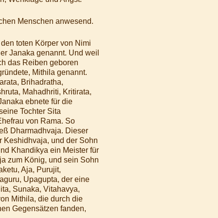
rlichen Menschen anwesend.
 den toten Körper von Nimi
er Janaka genannt. Und weil
rch das Reiben geboren
ründete, Mithila genannt.
rata, Brihadratha,
uta, Mahadhriti, Kritirata,
 Janaka ebnete für die
seine Tochter Sita
Ehefrau von Rama. So
ieß Dharmadhvaja. Dieser
r Keshidhvaja, und der Sohn
nd Khandikya ein Meister für
aja zum König, und sein Sohn
etu, Aja, Purujit,
aguru, Upagupta, der eine
ita, Sunaka, Vitahavya,
n Mithila, die durch die
chen Gegensätzen fanden,