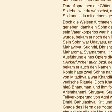
Darauf sprachen die Götter:
So lebe, wie du wünschst, 
So kannst du mit deinem ge
Doch die Weisen fürchteten
gerieben, damit ein Sohn 
sein Vater körperlos war, 
wurde, bekam er noch den N
Sein Sohn war Udavasu, und
Mahavirya, Sudhriti, Dhrisht
Maharoma, Svarnaroma, Hr
Ausführung eines Opfers di
(„Ackerfurche“ auch bzgl. d
bekam er auch den Namen S
König hatte zwei Söhne nam
von Mitadhvaja war Khandik
vedische Rituale. Doch Kha
hieß Bhanuman, und ihm fol
Arishthanemi, Shrutayu, Su
Teilverkörperung von Agni 
Dhriti, Bahulashva, Kriti 
Gnade des Herrn des Yogas 