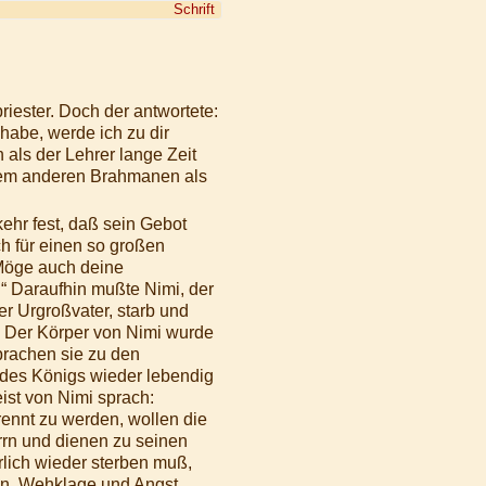
Schrift
iester. Doch der antwortete:
 habe, werde ich zu dir
 als der Lehrer lange Zeit
einem anderen Brahmanen als
kehr fest, daß sein Gebot
h für einen so großen
 „Möge auch deine
“ Daraufhin mußte Nimi, der
der Urgroßvater, starb und
 Der Körper von Nimi wurde
rachen sie zu den
r des Königs wieder lebendig
eist von Nimi sprach:
rennt zu werden, wollen die
rrn und dienen zu seinen
lich wieder sterben muß,
gen, Wehklage und Angst.