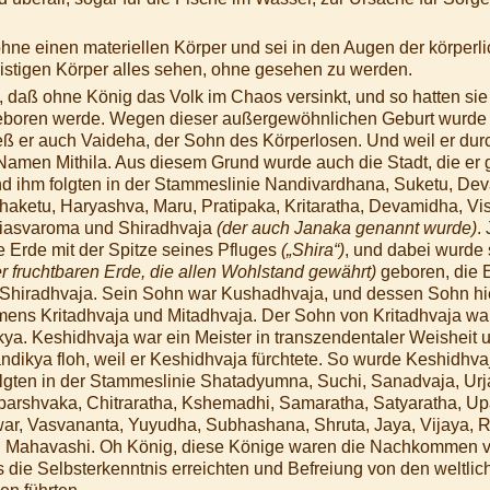
ohne einen materiellen Körper und sei in den Augen der körpe
istigen Körper alles sehen, ohne gesehen zu werden.
, daß ohne König das Volk im Chaos versinkt, und so hatten sie
geboren werde. Wegen dieser außergewöhnlichen Geburt wurde 
hieß er auch Vaideha, der Sohn des Körperlosen. Und weil er du
amen Mithila. Aus diesem Grund wurde auch die Stadt, die er g
 ihm folgten in der Stammeslinie Nandivardhana, Suketu, Deva
haketu, Haryashva, Maru, Pratipaka, Kritaratha, Devamidha, Vishr
iasvaroma und Shiradhvaja
(der auch Janaka genannt wurde)
.
e Erde mit der Spitze seines Pfluges
(„Shira“)
, und dabei wurde 
er fruchtbaren Erde, die allen Wohlstand gewährt)
geboren, die 
hiradhvaja. Sein Sohn war Kushadhvaja, und dessen Sohn h
ens Kritadhvaja und Mitadhvaja. Der Sohn von Kritadhvaja wa
ya. Keshidhvaja war ein Meister in transzendentaler Weisheit u
ndikya floh, weil er Keshidhvaja fürchtete. So wurde Keshidhv
gten in der Stammeslinie Shatadyumna, Suchi, Sanadvaja, Urjak
parshvaka, Chitraratha, Kshemadhi, Samaratha, Satyaratha, Up
war, Vasvananta, Yuyudha, Subhashana, Shruta, Jaya, Vijaya, R
und Mahavashi. Oh König, diese Könige waren die Nachkommen vo
die Selbsterkenntnis erreichten und Befreiung von den weltli