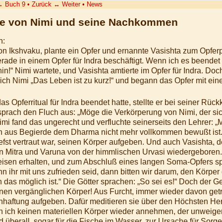
→
Buch 9
•
Zurück
↔
Weiter
•
News
hte von Nimi und seine Nachkommen
h:
n Ikshvaku, plante ein Opfer und ernannte Vasishta zum Opferpr
erade in einem Opfer für Indra beschäftigt. Wenn ich es beendet
n!“ Nimi wartete, und Vasishta amtierte im Opfer für Indra. Doch
 sich Nimi „Das Leben ist zu kurz!“ und begann das Opfer mit 
 Opferritual für Indra beendet hatte, stellte er bei seiner Rück
prach den Fluch aus: „Möge die Verkörperung von Nimi, der sic
 Nimi fand das ungerecht und verfluchte seinerseits den Lehrer:
ich aus Begierde dem Dharma nicht mehr vollkommen bewußt ist.
tiefst vertraut war, seinen Körper aufgeben. Und auch Vasishta, 
 Mitra und Varuna von der himmlischen Urvasi wiedergeboren.
eisen erhalten, und zum Abschluß eines langen Soma-Opfers sp
 ihr mit uns zufrieden seid, dann bitten wir darum, den Körpe
 das möglich ist.“ Die Götter sprachen: „So sei es!“ Doch der G
einen vergänglichen Körper! Aus Furcht, immer wieder davon get
nhaftung aufgeben. Dafür meditieren sie über den Höchsten He
 ich keinen materiellen Körper wieder annehmen, der unweiger
d überall, sogar für die Fische im Wasser, zur Ursache für Sor