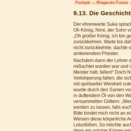
Pushpak
→
Bhagavata Purana
9.13. Die Geschic
Der ehrenwerte Suka sprac
Oh König, Nimi, der Sohn vo
„Oh großer König, ich bin g
zurückkehren. Warte bis dahi
nicht zurückkehrte, dachte
amtierendem Priester.
Nachdem dann der Lehrer das
mißachtet worden war und s
Meister hält, fallen!“ Doch
Verkörperung fallen, die s
mit spiritueller Weisheit zu
wurde durch den Samen von
in duftendem Öl von den W
versammelten Göttern: „Wenn
werden zu lassen, falls euch
Bitte bindet mich nicht an 
Weisen diese körperliche A
Lotusfüßen. So möchte auch
denn ein solcher Körper wir