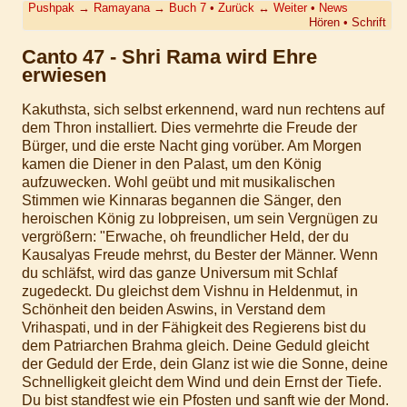
Pushpak
→
Ramayana
→
Buch 7
•
Zurück
↔
Weiter
•
News
Hören
•
Schrift
Canto 47 - Shri Rama wird Ehre
erwiesen
Kakuthsta, sich selbst erkennend, ward nun rechtens auf
dem Thron installiert. Dies vermehrte die Freude der
Bürger, und die erste Nacht ging vorüber. Am Morgen
kamen die Diener in den Palast, um den König
aufzuwecken. Wohl geübt und mit musikalischen
Stimmen wie Kinnaras begannen die Sänger, den
heroischen König zu lobpreisen, um sein Vergnügen zu
vergrößern: "Erwache, oh freundlicher Held, der du
Kausalyas Freude mehrst, du Bester der Männer. Wenn
du schläfst, wird das ganze Universum mit Schlaf
zugedeckt. Du gleichst dem Vishnu in Heldenmut, in
Schönheit den beiden Aswins, in Verstand dem
Vrihaspati, und in der Fähigkeit des Regierens bist du
dem Patriarchen Brahma gleich. Deine Geduld gleicht
der Geduld der Erde, dein Glanz ist wie die Sonne, deine
Schnelligkeit gleicht dem Wind und dein Ernst der Tiefe.
Du bist standfest wie ein Pfosten und sanft wie der Mond.