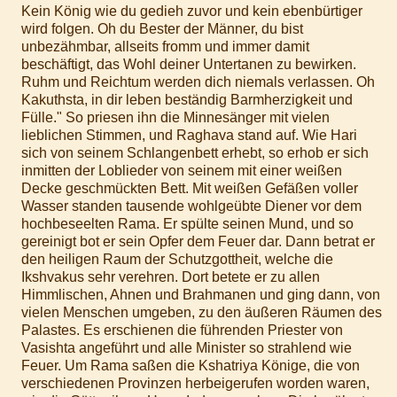
Kein König wie du gedieh zuvor und kein ebenbürtiger
wird folgen. Oh du Bester der Männer, du bist
unbezähmbar, allseits fromm und immer damit
beschäftigt, das Wohl deiner Untertanen zu bewirken.
Ruhm und Reichtum werden dich niemals verlassen. Oh
Kakuthsta, in dir leben beständig Barmherzigkeit und
Fülle." So priesen ihn die Minnesänger mit vielen
lieblichen Stimmen, und Raghava stand auf. Wie Hari
sich von seinem Schlangenbett erhebt, so erhob er sich
inmitten der Loblieder von seinem mit einer weißen
Decke geschmückten Bett. Mit weißen Gefäßen voller
Wasser standen tausende wohlgeübte Diener vor dem
hochbeseelten Rama. Er spülte seinen Mund, und so
gereinigt bot er sein Opfer dem Feuer dar. Dann betrat er
den heiligen Raum der Schutzgottheit, welche die
Ikshvakus sehr verehren. Dort betete er zu allen
Himmlischen, Ahnen und Brahmanen und ging dann, von
vielen Menschen umgeben, zu den äußeren Räumen des
Palastes. Es erschienen die führenden Priester von
Vasishta angeführt und alle Minister so strahlend wie
Feuer. Um Rama saßen die Kshatriya Könige, die von
verschiedenen Provinzen herbeigerufen worden waren,