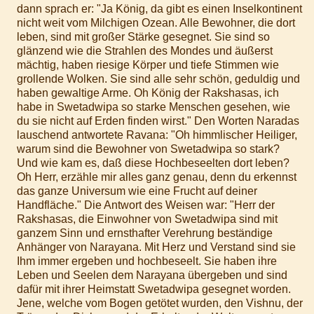
dann sprach er: "Ja König, da gibt es einen Inselkontinent
nicht weit vom Milchigen Ozean. Alle Bewohner, die dort
leben, sind mit großer Stärke gesegnet. Sie sind so
glänzend wie die Strahlen des Mondes und äußerst
mächtig, haben riesige Körper und tiefe Stimmen wie
grollende Wolken. Sie sind alle sehr schön, geduldig und
haben gewaltige Arme. Oh König der Rakshasas, ich
habe in Swetadwipa so starke Menschen gesehen, wie
du sie nicht auf Erden finden wirst." Den Worten Naradas
lauschend antwortete Ravana: "Oh himmlischer Heiliger,
warum sind die Bewohner von Swetadwipa so stark?
Und wie kam es, daß diese Hochbeseelten dort leben?
Oh Herr, erzähle mir alles ganz genau, denn du erkennst
das ganze Universum wie eine Frucht auf deiner
Handfläche." Die Antwort des Weisen war: "Herr der
Rakshasas, die Einwohner von Swetadwipa sind mit
ganzem Sinn und ernsthafter Verehrung beständige
Anhänger von Narayana. Mit Herz und Verstand sind sie
Ihm immer ergeben und hochbeseelt. Sie haben ihre
Leben und Seelen dem Narayana übergeben und sind
dafür mit ihrer Heimstatt Swetadwipa gesegnet worden.
Jene, welche vom Bogen getötet wurden, den Vishnu, der