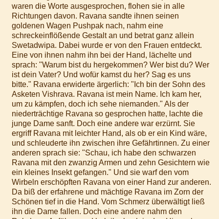
waren die Worte ausgesprochen, flohen sie in alle
Richtungen davon. Ravana sandte ihnen seinen
goldenen Wagen Pushpak nach, nahm eine
schreckeinflößende Gestalt an und betrat ganz allein
Swetadwipa. Dabei wurde er von den Frauen entdeckt.
Eine von ihnen nahm ihn bei der Hand, lächelte und
sprach: "Warum bist du hergekommen? Wer bist du? Wer
ist dein Vater? Und wofür kamst du her? Sag es uns
bitte." Ravana erwiderte ärgerlich: "Ich bin der Sohn des
Asketen Vishrava. Ravana ist mein Name. Ich kam her,
um zu kämpfen, doch ich sehe niemanden." Als der
niederträchtige Ravana so gesprochen hatte, lachte die
junge Dame sanft. Doch eine andere war erzürnt. Sie
ergriff Ravana mit leichter Hand, als ob er ein Kind wäre,
und schleuderte ihn zwischen ihre Gefährtinnen. Zu einer
anderen sprach sie: "Schau, ich habe den schwarzen
Ravana mit den zwanzig Armen und zehn Gesichtern wie
ein kleines Insekt gefangen." Und sie warf den vom
Wirbeln erschöpften Ravana von einer Hand zur anderen.
Da biß der erfahrene und mächtige Ravana im Zorn der
Schönen tief in die Hand. Vom Schmerz überwältigt ließ
ihn die Dame fallen. Doch eine andere nahm den