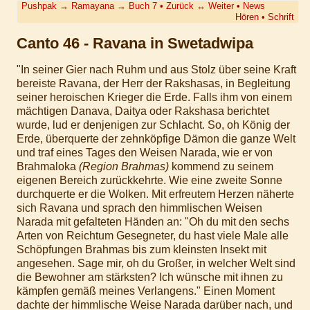
Pushpak
→
Ramayana
→
Buch 7
•
Zurück
↔
Weiter
•
News
Hören
•
Schrift
Canto 46 - Ravana in Swetadwipa
"In seiner Gier nach Ruhm und aus Stolz über seine Kraft
bereiste Ravana, der Herr der Rakshasas, in Begleitung
seiner heroischen Krieger die Erde. Falls ihm von einem
mächtigen Danava, Daitya oder Rakshasa berichtet
wurde, lud er denjenigen zur Schlacht. So, oh König der
Erde, überquerte der zehnköpfige Dämon die ganze Welt
und traf eines Tages den Weisen Narada, wie er von
Brahmaloka
(Region Brahmas)
kommend zu seinem
eigenen Bereich zurückkehrte. Wie eine zweite Sonne
durchquerte er die Wolken. Mit erfreutem Herzen näherte
sich Ravana und sprach den himmlischen Weisen
Narada mit gefalteten Händen an: "Oh du mit den sechs
Arten von Reichtum Gesegneter, du hast viele Male alle
Schöpfungen Brahmas bis zum kleinsten Insekt mit
angesehen. Sage mir, oh du Großer, in welcher Welt sind
die Bewohner am stärksten? Ich wünsche mit ihnen zu
kämpfen gemäß meines Verlangens." Einen Moment
dachte der himmlische Weise Narada darüber nach, und