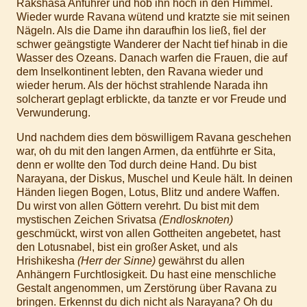
Rakshasa Anführer und hob ihn hoch in den Himmel.
Wieder wurde Ravana wütend und kratzte sie mit seinen
Nägeln. Als die Dame ihn daraufhin los ließ, fiel der
schwer geängstigte Wanderer der Nacht tief hinab in die
Wasser des Ozeans. Danach warfen die Frauen, die auf
dem Inselkontinent lebten, den Ravana wieder und
wieder herum. Als der höchst strahlende Narada ihn
solcherart geplagt erblickte, da tanzte er vor Freude und
Verwunderung.
Und nachdem dies dem böswilligem Ravana geschehen
war, oh du mit den langen Armen, da entführte er Sita,
denn er wollte den Tod durch deine Hand. Du bist
Narayana, der Diskus, Muschel und Keule hält. In deinen
Händen liegen Bogen, Lotus, Blitz und andere Waffen.
Du wirst von allen Göttern verehrt. Du bist mit dem
mystischen Zeichen Srivatsa
(Endlosknoten)
geschmückt, wirst von allen Gottheiten angebetet, hast
den Lotusnabel, bist ein großer Asket, und als
Hrishikesha
(Herr der Sinne)
gewährst du allen
Anhängern Furchtlosigkeit. Du hast eine menschliche
Gestalt angenommen, um Zerstörung über Ravana zu
bringen. Erkennst du dich nicht als Narayana? Oh du