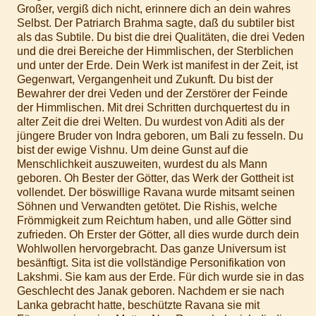
Großer, vergiß dich nicht, erinnere dich an dein wahres
Selbst. Der Patriarch Brahma sagte, daß du subtiler bist
als das Subtile. Du bist die drei Qualitäten, die drei Veden
und die drei Bereiche der Himmlischen, der Sterblichen
und unter der Erde. Dein Werk ist manifest in der Zeit, ist
Gegenwart, Vergangenheit und Zukunft. Du bist der
Bewahrer der drei Veden und der Zerstörer der Feinde
der Himmlischen. Mit drei Schritten durchquertest du in
alter Zeit die drei Welten. Du wurdest von Aditi als der
jüngere Bruder von Indra geboren, um Bali zu fesseln. Du
bist der ewige Vishnu. Um deine Gunst auf die
Menschlichkeit auszuweiten, wurdest du als Mann
geboren. Oh Bester der Götter, das Werk der Gottheit ist
vollendet. Der böswillige Ravana wurde mitsamt seinen
Söhnen und Verwandten getötet. Die Rishis, welche
Frömmigkeit zum Reichtum haben, und alle Götter sind
zufrieden. Oh Erster der Götter, all dies wurde durch dein
Wohlwollen hervorgebracht. Das ganze Universum ist
besänftigt. Sita ist die vollständige Personifikation von
Lakshmi. Sie kam aus der Erde. Für dich wurde sie in das
Geschlecht des Janak geboren. Nachdem er sie nach
Lanka gebracht hatte, beschützte Ravana sie mit