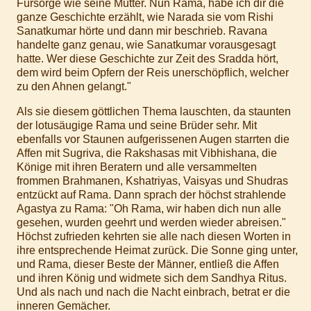
Fürsorge wie seine Mutter. Nun Rama, habe ich dir die
ganze Geschichte erzählt, wie Narada sie vom Rishi
Sanatkumar hörte und dann mir beschrieb. Ravana
handelte ganz genau, wie Sanatkumar vorausgesagt
hatte. Wer diese Geschichte zur Zeit des Sradda hört,
dem wird beim Opfern der Reis unerschöpflich, welcher
zu den Ahnen gelangt."
Als sie diesem göttlichen Thema lauschten, da staunten
der lotusäugige Rama und seine Brüder sehr. Mit
ebenfalls vor Staunen aufgerissenen Augen starrten die
Affen mit Sugriva, die Rakshasas mit Vibhishana, die
Könige mit ihren Beratern und alle versammelten
frommen Brahmanen, Kshatriyas, Vaisyas und Shudras
entzückt auf Rama. Dann sprach der höchst strahlende
Agastya zu Rama: "Oh Rama, wir haben dich nun alle
gesehen, wurden geehrt und werden wieder abreisen."
Höchst zufrieden kehrten sie alle nach diesen Worten in
ihre entsprechende Heimat zurück. Die Sonne ging unter,
und Rama, dieser Beste der Männer, entließ die Affen
und ihren König und widmete sich dem Sandhya Ritus.
Und als nach und nach die Nacht einbrach, betrat er die
inneren Gemächer.