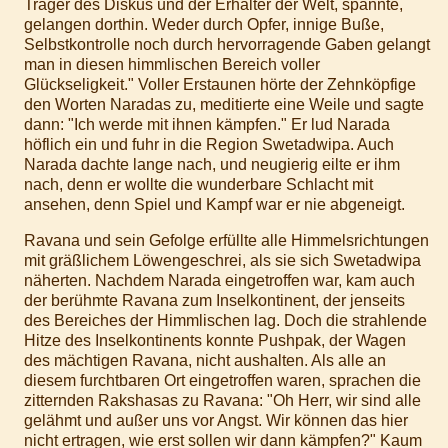
Träger des Diskus und der Erhalter der Welt, spannte,
gelangen dorthin. Weder durch Opfer, innige Buße,
Selbstkontrolle noch durch hervorragende Gaben gelangt
man in diesen himmlischen Bereich voller
Glückseligkeit." Voller Erstaunen hörte der Zehnköpfige
den Worten Naradas zu, meditierte eine Weile und sagte
dann: "Ich werde mit ihnen kämpfen." Er lud Narada
höflich ein und fuhr in die Region Swetadwipa. Auch
Narada dachte lange nach, und neugierig eilte er ihm
nach, denn er wollte die wunderbare Schlacht mit
ansehen, denn Spiel und Kampf war er nie abgeneigt.
Ravana und sein Gefolge erfüllte alle Himmelsrichtungen
mit gräßlichem Löwengeschrei, als sie sich Swetadwipa
näherten. Nachdem Narada eingetroffen war, kam auch
der berühmte Ravana zum Inselkontinent, der jenseits
des Bereiches der Himmlischen lag. Doch die strahlende
Hitze des Inselkontinents konnte Pushpak, der Wagen
des mächtigen Ravana, nicht aushalten. Als alle an
diesem furchtbaren Ort eingetroffen waren, sprachen die
zitternden Rakshasas zu Ravana: "Oh Herr, wir sind alle
gelähmt und außer uns vor Angst. Wir können das hier
nicht ertragen, wie erst sollen wir dann kämpfen?" Kaum