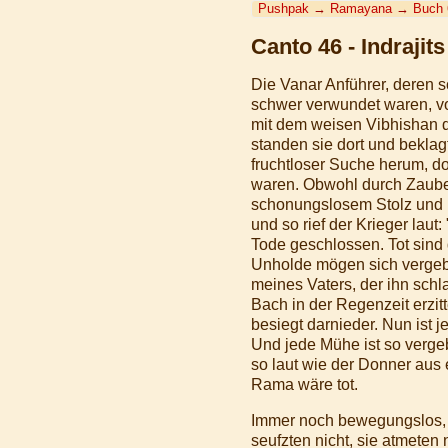
Pushpak
→
Ramayana
→
Buch 
Canto 46 - Indrajit
Die Vanar Anführer, deren s
schwer verwundet waren, vo
mit dem weisen Vibhishan d
standen sie dort und beklag
fruchtloser Suche herum, d
waren. Obwohl durch Zauber
schonungslosem Stolz und b
und so rief der Krieger la
Tode geschlossen. Tot sind
Unholde mögen sich vergebe
meines Vaters, der ihn sch
Bach in der Regenzeit erzit
besiegt darnieder. Nun ist
Und jede Mühe ist so verge
so laut wie der Donner aus
Rama wäre tot.
Immer noch bewegungslos, w
seufzten nicht, sie atmeten 