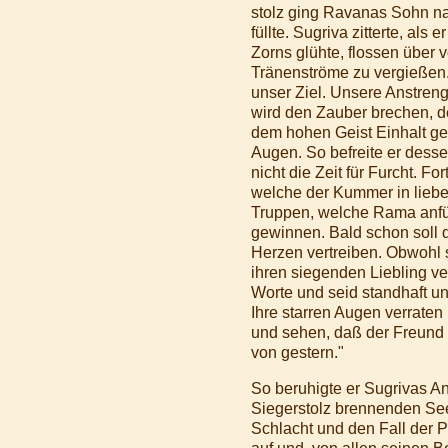
stolz ging Ravanas Sohn nach
füllte. Sugriva zitterte, al
Zorns glühte, flossen über 
Tränenströme zu vergießen.
unser Ziel. Unsere Anstreng
wird den Zauber brechen, d
dem hohen Geist Einhalt geb
Augen. So befreite er dess
nicht die Zeit für Furcht. 
welche der Kummer in lieben
Truppen, welche Rama anführ
gewinnen. Bald schon soll 
Herzen vertreiben. Obwohl s
ihren siegenden Liebling ve
Worte und seid standhaft un
Ihre starren Augen verraten
und sehen, daß der Freund 
von gestern."
So beruhigte er Sugrivas An
Siegerstolz brennenden See
Schlacht und den Fall der 