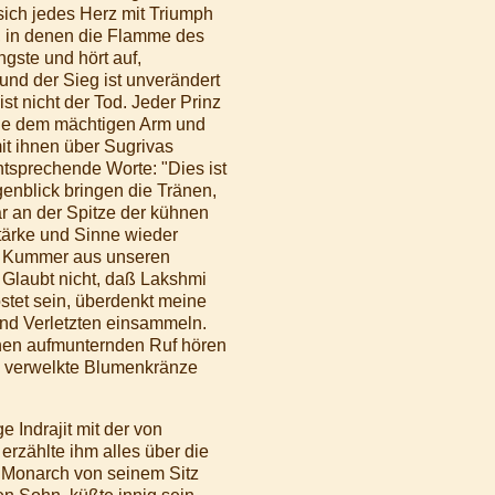
 sich jedes Herz mit Triumph
en, in denen die Flamme des
ngste und hört auf,
nd der Sieg ist unverändert
t nicht der Tod. Jeder Prinz
agie dem mächtigen Arm und
it ihnen über Sugrivas
tsprechende Worte: "Dies ist
genblick bringen die Tränen,
ar an der Spitze der kühnen
Stärke und Sinne wieder
en Kummer aus unseren
 Glaubt nicht, daß Lakshmi
östet sein, überdenkt meine
 und Verletzten einsammeln.
einen aufmunternden Ruf hören
e verwelkte Blumenkränze
 Indrajit mit der von
rzählte ihm alles über die
r Monarch von seinem Sitz