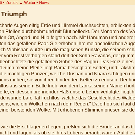
6
•
Zurück
↔
Weiter
•
News
s Triumph
charfe Augen eifrig Erde und Himmel durchsuchten, erblickten d
n Pfeilen durchbohrt und mit Blut befleckt. Der Monarch des Va
en Ort, Angad und Nila folgten nach. Mit Hanuman und anderen
ten das gefallene Paar. Sie erhoben ihre melancholischen Auge
och Vibhishan wußte um die magischen Künste, die seinem schä
 vom Rest verborgen stand dort der Sohn Ravanas, der grimmig
eobachtete die gefallenen Söhne des Raghu. Das Herz eines j
ut: "Durch meine Pfeile liegt Rama besiegt am Boden, und Laks
 die mächtigen Prinzen, welche Dushan und Khara schlugen un
ns mühen, sie von ihren bindenden Ketten zu erlösen. Der hoc
laflos aus seinem Bette trieb, von dem Lanka seinen Namen hört
terte; er, dessen brennender Haß unsere Leben verfolgte, liegt h
 jede wunderbare Tat fruchtlos, welche das Geschlecht des Wald
bens, wie ein Wölkchen nach dem Regen." Da erhob sich laut d
 einer berstenden Wolke. Mit erhobenen Stimmen priesen sie de
ie die Erschlagenen liegen, preßten sich die Brüder an das blu
nicht und lagen, als ob sie ihres Lebens beraubt wären. Auf die 