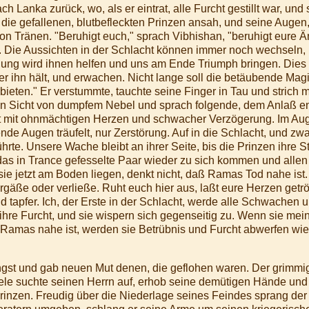
 Lanka zurück, wo, als er eintrat, alle Furcht gestillt war, und
s er die gefallenen, blutbefleckten Prinzen ansah, und seine Aug
von Tränen. "Beruhigt euch," sprach Vibhishan, "beruhigt eure Ä
 Die Aussichten in der Schlacht können immer noch wechseln, u
ung wird ihnen helfen und uns am Ende Triumph bringen. Dies is
er ihn hält, und erwachen. Nicht lange soll die betäubende M
ieten." Er verstummte, tauchte seine Finger in Tau und strich m
en Sicht von dumpfem Nebel und sprach folgende, dem Anlaß en
Fort mit ohnmächtigen Herzen und schwacher Verzögerung. Im Au
de Augen träufelt, nur Zerstörung. Auf in die Schlacht, und zw
te. Unsere Wache bleibt an ihrer Seite, bis die Prinzen ihre 
das in Trance gefesselte Paar wieder zu sich kommen und all
ie jetzt am Boden liegen, denkt nicht, daß Ramas Tod nahe ist.
rgäße oder verließe. Ruht euch hier aus, laßt eure Herzen getr
d tapfer. Ich, der Erste in der Schlacht, werde alle Schwachen
 ihre Furcht, und sie wispern sich gegenseitig zu. Wenn sie m
Ramas nahe ist, werden sie Betrübnis und Furcht abwerfen wi
gst und gab neuen Mut denen, die geflohen waren. Der grimmige
le suchte seinen Herrn auf, erhob seine demütigen Hände und e
Prinzen. Freudig über die Niederlage seines Feindes sprang de