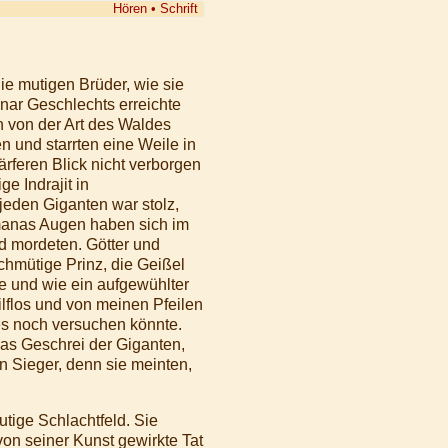
Hören
•
Schrift
ie mutigen Brüder, wie sie
nar Geschlechts erreichte
 von der Art des Waldes
n und starrten eine Weile in
rferen Blick nicht verborgen
e Indrajit in
eden Giganten war stolz,
hmanas Augen haben sich im
d mordeten. Götter und
hmütige Prinz, die Geißel
e und wie ein aufgewühlter
ilflos und von meinen Pfeilen
es noch versuchen könnte.
as Geschrei der Giganten,
n Sieger, denn sie meinten,
tige Schlachtfeld. Sie
von seiner Kunst gewirkte Tat