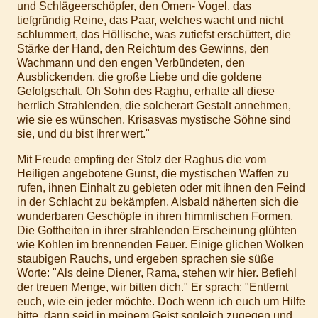
und Schlägeerschöpfer, den Omen- Vogel, das
tiefgründig Reine, das Paar, welches wacht und nicht
schlummert, das Höllische, was zutiefst erschüttert, die
Stärke der Hand, den Reichtum des Gewinns, den
Wachmann und den engen Verbündeten, den
Ausblickenden, die große Liebe und die goldene
Gefolgschaft. Oh Sohn des Raghu, erhalte all diese
herrlich Strahlenden, die solcherart Gestalt annehmen,
wie sie es wünschen. Krisasvas mystische Söhne sind
sie, und du bist ihrer wert."
Mit Freude empfing der Stolz der Raghus die vom
Heiligen angebotene Gunst, die mystischen Waffen zu
rufen, ihnen Einhalt zu gebieten oder mit ihnen den Feind
in der Schlacht zu bekämpfen. Alsbald näherten sich die
wunderbaren Geschöpfe in ihren himmlischen Formen.
Die Gottheiten in ihrer strahlenden Erscheinung glühten
wie Kohlen im brennenden Feuer. Einige glichen Wolken
staubigen Rauchs, und ergeben sprachen sie süße
Worte: "Als deine Diener, Rama, stehen wir hier. Befiehl
der treuen Menge, wir bitten dich." Er sprach: "Entfernt
euch, wie ein jeder möchte. Doch wenn ich euch um Hilfe
bitte, dann seid in meinem Geist sogleich zugegen und