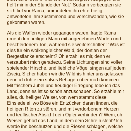
helft mir in der Stunde der Not." Sodann verbeugten sie
sich tief vor Rama, umrundeten ihn ehrerbietig,
antworteten ihm zustimmend und verschwanden, wie sie
gekommen waren.
Als die Waffen wieder gegangen waren, fragte Rama
erneut den heiligen Mann mit angenehmen Worten und
bescheidenem Ton, während sie weiterschritten: "Was ist
dies für ein wolkengleicher Wald, der dort an der
Bergesflanke erscheint? Oh erzähl es mir, denn er
verzaubert mich geradezu. Seine Lichtungen sind voller
spielender Hirsche, und liebliche Vögel singen auf jedem
Zweig. Sicher haben wir die Wildnis hinter uns gelassen,
denn ich fühle ein süßes Behagen über mich kommen.
Mit frischem Jubel und freudiger Erregung lobe ich das
Land, denn es ist so schön anzuschauen. So erzähle mir
alles, du heiliger Weiser, von wem stammt diese
Einsiedelei, wo Böse ein Entzücken daran finden, die
heiligen Riten zu stören, und mit verdorbenem Herzen
und teuflischer Absicht dein Opfer verhindern? Wem, oh
Weiser, gehört das Land, in dem dein Schrein steht? Ich
werde ihn beschützen und die Riesen schlagen, welche