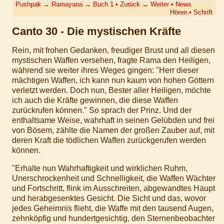
Pushpak
→
Ramayana
→
Buch 1
•
Zurück
↔
Weiter
•
News
Hören
•
Schrift
Canto 30 - Die mystischen Kräfte
Rein, mit frohen Gedanken, freudiger Brust und all diesen
mystischen Waffen versehen, fragte Rama den Heiligen,
während sie weiter ihres Weges gingen: "Herr dieser
mächtigen Waffen, ich kann nun kaum von hohen Göttern
verletzt werden. Doch nun, Bester aller Heiligen, möchte
ich auch die Kräfte gewinnen, die diese Waffen
zurückrufen können." So sprach der Prinz. Und der
enthaltsame Weise, wahrhaft in seinen Gelübden und frei
von Bösem, zählte die Namen der großen Zauber auf, mit
deren Kraft die tödlichen Waffen zurückgerufen werden
können.
"Erhalte nun Wahrhaftigkeit und wirklichen Ruhm,
Unerschrockenheit und Schnelligkeit, die Waffen Wächter
und Fortschritt, flink im Ausschreiten, abgewandtes Haupt
und herabgesenktes Gesicht. Die Sicht und das, wovor
jedes Geheimnis flieht, die Waffe mit den tausend Augen,
zehnköpfig und hundertgesichtig, den Sternenbeobachter