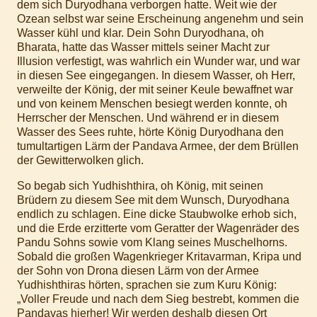
dem sich Duryodhana verborgen hatte. Weit wie der
Ozean selbst war seine Erscheinung angenehm und sein
Wasser kühl und klar. Dein Sohn Duryodhana, oh
Bharata, hatte das Wasser mittels seiner Macht zur
Illusion verfestigt, was wahrlich ein Wunder war, und war
in diesen See eingegangen. In diesem Wasser, oh Herr,
verweilte der König, der mit seiner Keule bewaffnet war
und von keinem Menschen besiegt werden konnte, oh
Herrscher der Menschen. Und während er in diesem
Wasser des Sees ruhte, hörte König Duryodhana den
tumultartigen Lärm der Pandava Armee, der dem Brüllen
der Gewitterwolken glich.
So begab sich Yudhishthira, oh König, mit seinen
Brüdern zu diesem See mit dem Wunsch, Duryodhana
endlich zu schlagen. Eine dicke Staubwolke erhob sich,
und die Erde erzitterte vom Geratter der Wagenräder des
Pandu Sohns sowie vom Klang seines Muschelhorns.
Sobald die großen Wagenkrieger Kritavarman, Kripa und
der Sohn von Drona diesen Lärm von der Armee
Yudhishthiras hörten, sprachen sie zum Kuru König:
„Voller Freude und nach dem Sieg bestrebt, kommen die
Pandavas hierher! Wir werden deshalb diesen Ort