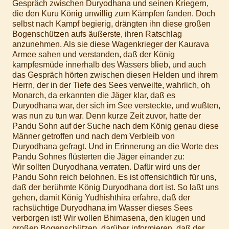
Gespräch zwischen Duryodhana und seinen Kriegern,
die den Kuru König unwillig zum Kämpfen fanden. Doch
selbst nach Kampf begierig, drängten ihn diese großen
Bogenschützen aufs äußerste, ihren Ratschlag
anzunehmen. Als sie diese Wagenkrieger der Kaurava
Armee sahen und verstanden, daß der König
kampfesmüde innerhalb des Wassers blieb, und auch
das Gespräch hörten zwischen diesen Helden und ihrem
Herrn, der in der Tiefe des Sees verweilte, wahrlich, oh
Monarch, da erkannten die Jäger klar, daß es
Duryodhana war, der sich im See versteckte, und wußten,
was nun zu tun war. Denn kurze Zeit zuvor, hatte der
Pandu Sohn auf der Suche nach dem König genau diese
Männer getroffen und nach dem Verbleib von
Duryodhana gefragt. Und in Erinnerung an die Worte des
Pandu Sohnes flüsterten die Jäger einander zu:
Wir sollten Duryodhana verraten. Dafür wird uns der
Pandu Sohn reich belohnen. Es ist offensichtlich für uns,
daß der berühmte König Duryodhana dort ist. So laßt uns
gehen, damit König Yudhishthira erfahre, daß der
rachsüchtige Duryodhana im Wasser dieses Sees
verborgen ist! Wir wollen Bhimasena, den klugen und
großen Bogenschützen, darüber informieren, daß der