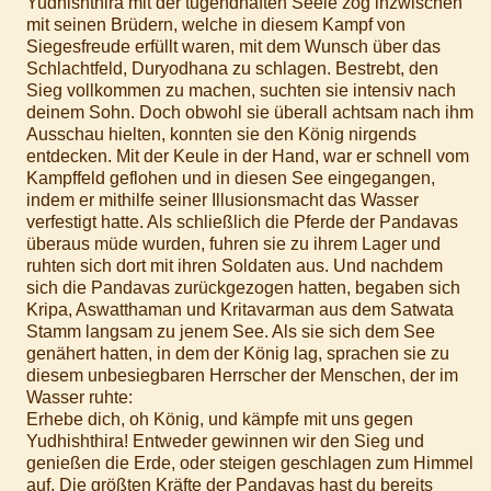
Yudhishthira mit der tugendhaften Seele zog inzwischen
mit seinen Brüdern, welche in diesem Kampf von
Siegesfreude erfüllt waren, mit dem Wunsch über das
Schlachtfeld, Duryodhana zu schlagen. Bestrebt, den
Sieg vollkommen zu machen, suchten sie intensiv nach
deinem Sohn. Doch obwohl sie überall achtsam nach ihm
Ausschau hielten, konnten sie den König nirgends
entdecken. Mit der Keule in der Hand, war er schnell vom
Kampffeld geflohen und in diesen See eingegangen,
indem er mithilfe seiner Illusionsmacht das Wasser
verfestigt hatte. Als schließlich die Pferde der Pandavas
überaus müde wurden, fuhren sie zu ihrem Lager und
ruhten sich dort mit ihren Soldaten aus. Und nachdem
sich die Pandavas zurückgezogen hatten, begaben sich
Kripa, Aswatthaman und Kritavarman aus dem Satwata
Stamm langsam zu jenem See. Als sie sich dem See
genähert hatten, in dem der König lag, sprachen sie zu
diesem unbesiegbaren Herrscher der Menschen, der im
Wasser ruhte:
Erhebe dich, oh König, und kämpfe mit uns gegen
Yudhishthira! Entweder gewinnen wir den Sieg und
genießen die Erde, oder steigen geschlagen zum Himmel
auf. Die größten Kräfte der Pandavas hast du bereits