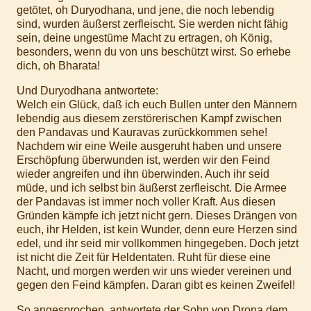
getötet, oh Duryodhana, und jene, die noch lebendig
sind, wurden äußerst zerfleischt. Sie werden nicht fähig
sein, deine ungestüme Macht zu ertragen, oh König,
besonders, wenn du von uns beschützt wirst. So erhebe
dich, oh Bharata!
Und Duryodhana antwortete:
Welch ein Glück, daß ich euch Bullen unter den Männern
lebendig aus diesem zerstörerischen Kampf zwischen
den Pandavas und Kauravas zurückkommen sehe!
Nachdem wir eine Weile ausgeruht haben und unsere
Erschöpfung überwunden ist, werden wir den Feind
wieder angreifen und ihn überwinden. Auch ihr seid
müde, und ich selbst bin äußerst zerfleischt. Die Armee
der Pandavas ist immer noch voller Kraft. Aus diesen
Gründen kämpfe ich jetzt nicht gern. Dieses Drängen von
euch, ihr Helden, ist kein Wunder, denn eure Herzen sind
edel, und ihr seid mir vollkommen hingegeben. Doch jetzt
ist nicht die Zeit für Heldentaten. Ruht für diese eine
Nacht, und morgen werden wir uns wieder vereinen und
gegen den Feind kämpfen. Daran gibt es keinen Zweifel!
So angesprochen, antwortete der Sohn von Drona dem