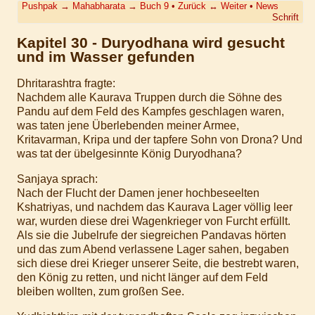
Pushpak
→
Mahabharata
→
Buch 9
•
Zurück
↔
Weiter
•
News
Schrift
Kapitel 30 - Duryodhana wird gesucht
und im Wasser gefunden
Dhritarashtra fragte:
Nachdem alle Kaurava Truppen durch die Söhne des
Pandu auf dem Feld des Kampfes geschlagen waren,
was taten jene Überlebenden meiner Armee,
Kritavarman, Kripa und der tapfere Sohn von Drona? Und
was tat der übelgesinnte König Duryodhana?
Sanjaya sprach:
Nach der Flucht der Damen jener hochbeseelten
Kshatriyas, und nachdem das Kaurava Lager völlig leer
war, wurden diese drei Wagenkrieger von Furcht erfüllt.
Als sie die Jubelrufe der siegreichen Pandavas hörten
und das zum Abend verlassene Lager sahen, begaben
sich diese drei Krieger unserer Seite, die bestrebt waren,
den König zu retten, und nicht länger auf dem Feld
bleiben wollten, zum großen See.