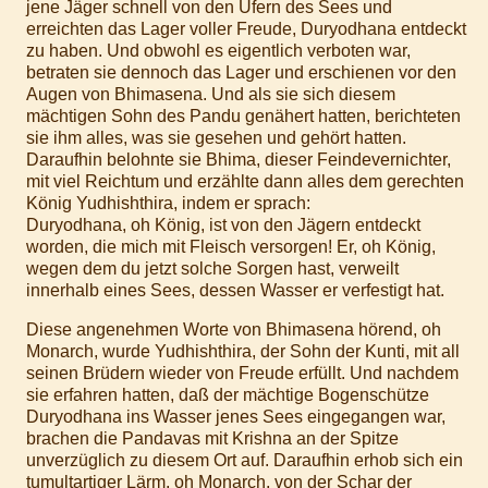
jene Jäger schnell von den Ufern des Sees und
erreichten das Lager voller Freude, Duryodhana entdeckt
zu haben. Und obwohl es eigentlich verboten war,
betraten sie dennoch das Lager und erschienen vor den
Augen von Bhimasena. Und als sie sich diesem
mächtigen Sohn des Pandu genähert hatten, berichteten
sie ihm alles, was sie gesehen und gehört hatten.
Daraufhin belohnte sie Bhima, dieser Feindevernichter,
mit viel Reichtum und erzählte dann alles dem gerechten
König Yudhishthira, indem er sprach:
Duryodhana, oh König, ist von den Jägern entdeckt
worden, die mich mit Fleisch versorgen! Er, oh König,
wegen dem du jetzt solche Sorgen hast, verweilt
innerhalb eines Sees, dessen Wasser er verfestigt hat.
Diese angenehmen Worte von Bhimasena hörend, oh
Monarch, wurde Yudhishthira, der Sohn der Kunti, mit all
seinen Brüdern wieder von Freude erfüllt. Und nachdem
sie erfahren hatten, daß der mächtige Bogenschütze
Duryodhana ins Wasser jenes Sees eingegangen war,
brachen die Pandavas mit Krishna an der Spitze
unverzüglich zu diesem Ort auf. Daraufhin erhob sich ein
tumultartiger Lärm, oh Monarch, von der Schar der