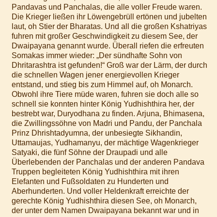
Pandavas und Panchalas, die alle voller Freude waren.
Die Krieger ließen ihr Löwengebrüll ertönen und jubelten
laut, oh Stier der Bharatas. Und all die großen Kshatriyas
fuhren mit großer Geschwindigkeit zu diesem See, der
Dwaipayana genannt wurde. Überall riefen die erfreuten
Somakas immer wieder: „Der sündhafte Sohn von
Dhritarashtra ist gefunden!“ Groß war der Lärm, der durch
die schnellen Wagen jener energievollen Krieger
entstand, und stieg bis zum Himmel auf, oh Monarch.
Obwohl ihre Tiere müde waren, fuhren sie doch alle so
schnell sie konnten hinter König Yudhishthira her, der
bestrebt war, Duryodhana zu finden. Arjuna, Bhimasena,
die Zwillingssöhne von Madri und Pandu, der Panchala
Prinz Dhrishtadyumna, der unbesiegte Sikhandin,
Uttamaujas, Yudhamanyu, der mächtige Wagenkrieger
Satyaki, die fünf Söhne der Draupadi und alle
Überlebenden der Panchalas und der anderen Pandava
Truppen begleiteten König Yudhishthira mit ihren
Elefanten und Fußsoldaten zu Hunderten und
Aberhunderten. Und voller Heldenkraft erreichte der
gerechte König Yudhishthira diesen See, oh Monarch,
der unter dem Namen Dwaipayana bekannt war und in