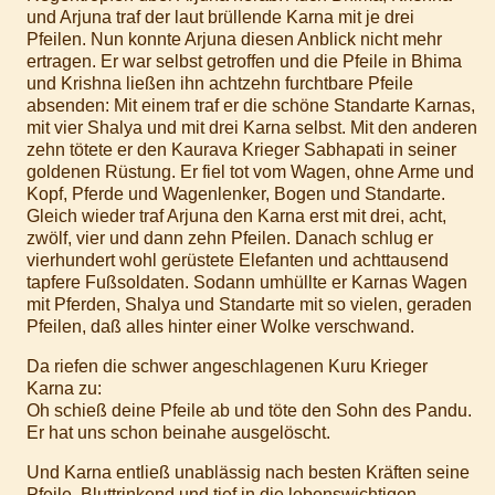
und Arjuna traf der laut brüllende Karna mit je drei
Pfeilen. Nun konnte Arjuna diesen Anblick nicht mehr
ertragen. Er war selbst getroffen und die Pfeile in Bhima
und Krishna ließen ihn achtzehn furchtbare Pfeile
absenden: Mit einem traf er die schöne Standarte Karnas,
mit vier Shalya und mit drei Karna selbst. Mit den anderen
zehn tötete er den Kaurava Krieger Sabhapati in seiner
goldenen Rüstung. Er fiel tot vom Wagen, ohne Arme und
Kopf, Pferde und Wagenlenker, Bogen und Standarte.
Gleich wieder traf Arjuna den Karna erst mit drei, acht,
zwölf, vier und dann zehn Pfeilen. Danach schlug er
vierhundert wohl gerüstete Elefanten und achttausend
tapfere Fußsoldaten. Sodann umhüllte er Karnas Wagen
mit Pferden, Shalya und Standarte mit so vielen, geraden
Pfeilen, daß alles hinter einer Wolke verschwand.
Da riefen die schwer angeschlagenen Kuru Krieger
Karna zu:
Oh schieß deine Pfeile ab und töte den Sohn des Pandu.
Er hat uns schon beinahe ausgelöscht.
Und Karna entließ unablässig nach besten Kräften seine
Pfeile. Bluttrinkend und tief in die lebenswichtigen