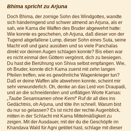
Bhima spricht zu Arjuna
Doch Bhima, der zornige Sohn des Windgottes, wandte
sich händeringend und schwer atmend an Arjuna, als er
sah, wie Karna die Waffen des Bruder abgewehrt hatte:
Wie konnte es geschehen, oh Arjuna, daß dieser von der
Tugend abgefallene Lump, dieser Sohn eines Suta, seine
Macht voll und ganz ausüben und so viele Panchalas
direkt vor deinen Augen schlagen konnte? Bis eben war
es nicht einmal den Göttern vergönnt, dich zu besiegen.
Du hast die Berührung von Shiva selbst empfangen. Wie,
oh Bruder, konnte dich Karna zuerst mit zehn langen
Pfeilen treffen, wie es gewöhnliche Wagenkrieger tun?
Daß er deine Waffen alle abwehren konnte, scheint mir
sehr verwunderlich. Oh, denke an das Leid von Draupadi,
und an die schneidenden und unflätigen Worte Karnas:
„Taube Sesamsamen ohne Kern!
“ Ruf dir all dies ins
Gedächtnis, oh Arjuna, und töte ihn schnell. Warum bist
du nur so gelassen? Es ist nicht der rechte Augenblick,
mitten in der Schlacht mit Karna Mittelmäßigkeit zu
zeigen. Mit der Ausdauer, mit der du die Geschöpfe im
Khandava Wald für Agni getötet hast, schlage mit dieser