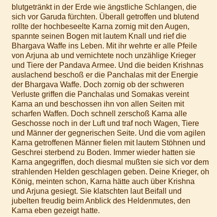
blutgetränkt in der Erde wie ängstliche Schlangen, die
sich vor Garuda fürchten. Überall getroffen und blutend
rollte der hochbeseelte Karna zornig mit den Augen,
spannte seinen Bogen mit lautem Knall und rief die
Bhargava Waffe ins Leben. Mit ihr wehrte er alle Pfeile
von Arjuna ab und vernichtete noch unzählige Krieger
und Tiere der Pandava Armee. Und die beiden Krishnas
auslachend beschoß er die Panchalas mit der Energie
der Bhargava Waffe. Doch zornig ob der schweren
Verluste griffen die Panchalas und Somakas vereint
Karna an und beschossen ihn von allen Seiten mit
scharfen Waffen. Doch schnell zerschoß Karna alle
Geschosse noch in der Luft und traf noch Wagen, Tiere
und Männer der gegnerischen Seite. Und die vom agilen
Karna getroffenen Männer fielen mit lautem Stöhnen und
Geschrei sterbend zu Boden. Immer wieder hatten sie
Karna angegriffen, doch diesmal mußten sie sich vor dem
strahlenden Helden geschlagen geben. Deine Krieger, oh
König, meinten schon, Karna hätte auch über Krishna
und Arjuna gesiegt. Sie klatschten laut Beifall und
jubelten freudig beim Anblick des Heldenmutes, den
Karna eben gezeigt hatte.