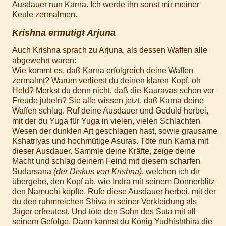
Ausdauer nun Karna. Ich werde ihn sonst mir meiner
Keule zermalmen.
Krishna ermutigt Arjuna
Auch Krishna sprach zu Arjuna, als dessen Waffen alle
abgewehrt waren:
Wie kommt es, daß Karna erfolgreich deine Waffen
zermalmt? Warum verlierst du deinen klaren Kopf, oh
Held? Merkst du denn nicht, daß die Kauravas schon vor
Freude jubeln? Sie alle wissen jetzt, daß Karna deine
Waffen schlug. Ruf deine Ausdauer und Geduld herbei,
mit der du Yuga für Yuga in vielen, vielen Schlachten
Wesen der dunklen Art geschlagen hast, sowie grausame
Kshatriyas und hochmütige Asuras. Töte nun Karna mit
dieser Ausdauer. Sammle deine Kräfte, zeige deine
Macht und schlag deinem Feind mit diesem scharfen
Sudarsana
(der Diskus von Krishna)
, welchen ich dir
übergebe, den Kopf ab, wie Indra mit seinem Donnerblitz
den Namuchi köpfte. Rufe diese Ausdauer herbei, mit der
du den ruhmreichen Shiva in seiner Verkleidung als
Jäger erfreutest. Und töte den Sohn des Suta mit all
seinem Gefolge. Dann kannst du König Yudhishthira die