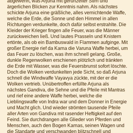
abgewehrt, was Arjuna mit gerunzelter Stirn und
ärgerlichen Blicken zur Kenntnis nahm. Als nächstes
schickte Arjuna eine gräßliche, alles vernichtende Waffe,
welche die Erde, die Sonne und den Himmel in allen
Richtungen verdunkelte, doch dafür selbst erstrahlte. Die
Kleider der Krieger fingen alle Feuer, was die Männer
zurückweichen ließ. Und lautes Prasseln und Knistern
ertönte, als ob ein Bambuswald in Flammen aufginge. Mit
großer Energie rief da Karna die Varuna Waffe herbei, um
das Feuer zu löschen, was ihm schnell gelang. Große,
dunkle Regenwolken erschienen plötzlich und tränkten
die Erde mit Wasser, was die Feuersbrunst sofort löschte.
Doch die Wolken verdunkelten jede Sicht, so daß Arjuna
schnell die Windwaffe Vayavya zückte, mit der er die
Wolken vertrieb. Unübertroffen erfüllte Arjuna als
nächstes Gandiva, die Sehne und die Pfeile mit Mantras
und rief eine andere Waffe herbei, welche die
Lieblingswaffe von Indra war und dem Donner in Energie
und Macht glich. Und wieder strömten tausende Pfeile
aller Arten von Gandiva mit rasender Heftigkeit auf den
Feind. Sie durchdrangen alle Glieder von Pferden und
Menschen, auch den Bogen Karnas, seinen Wagen und
die Standarte und verschwanden blitzschnell und