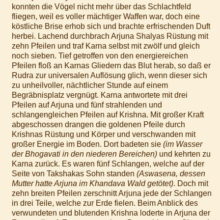
konnten die Vögel nicht mehr über das Schlachtfeld
fliegen, weil es voller mächtiger Waffen war, doch eine
köstliche Brise erhob sich und brachte erfrischenden Duft
herbei. Lachend durchbrach Arjuna Shalyas Rüstung mit
zehn Pfeilen und traf Karna selbst mit zwölf und gleich
noch sieben. Tief getroffen von den energiereichen
Pfeilen floß an Karnas Gliedern das Blut herab, so daß er
Rudra zur universalen Auflösung glich, wenn dieser sich
zu unheilvoller, nächtlicher Stunde auf einem
Begräbnisplatz vergnügt. Karna antwortete mit drei
Pfeilen auf Arjuna und fünf strahlenden und
schlangengleichen Pfeilen auf Krishna. Mit großer Kraft
abgeschossen drangen die goldenen Pfeile durch
Krishnas Rüstung und Körper und verschwanden mit
großer Energie im Boden. Dort badeten sie
(im Wasser
der Bhogavati in den niederen Bereichen)
und kehrten zu
Karna zurück. Es waren fünf Schlangen, welche auf der
Seite von Takshakas Sohn standen
(Aswasena, dessen
Mutter hatte Arjuna im Khandava Wald getötet)
. Doch mit
zehn breiten Pfeilen zerschnitt Arjuna jede der Schlangen
in drei Teile, welche zur Erde fielen. Beim Anblick des
verwundeten und blutenden Krishna loderte in Arjuna der