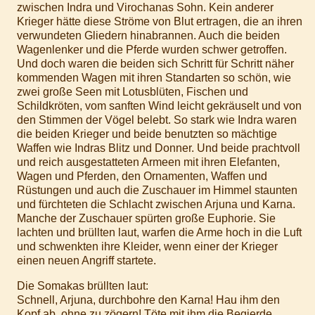
zwischen Indra und Virochanas Sohn. Kein anderer
Krieger hätte diese Ströme von Blut ertragen, die an ihren
verwundeten Gliedern hinabrannen. Auch die beiden
Wagenlenker und die Pferde wurden schwer getroffen.
Und doch waren die beiden sich Schritt für Schritt näher
kommenden Wagen mit ihren Standarten so schön, wie
zwei große Seen mit Lotusblüten, Fischen und
Schildkröten, vom sanften Wind leicht gekräuselt und von
den Stimmen der Vögel belebt. So stark wie Indra waren
die beiden Krieger und beide benutzten so mächtige
Waffen wie Indras Blitz und Donner. Und beide prachtvoll
und reich ausgestatteten Armeen mit ihren Elefanten,
Wagen und Pferden, den Ornamenten, Waffen und
Rüstungen und auch die Zuschauer im Himmel staunten
und fürchteten die Schlacht zwischen Arjuna und Karna.
Manche der Zuschauer spürten große Euphorie. Sie
lachten und brüllten laut, warfen die Arme hoch in die Luft
und schwenkten ihre Kleider, wenn einer der Krieger
einen neuen Angriff startete.
Die Somakas brüllten laut:
Schnell, Arjuna, durchbohre den Karna! Hau ihm den
Kopf ab, ohne zu zögern! Töte mit ihm die Begierde