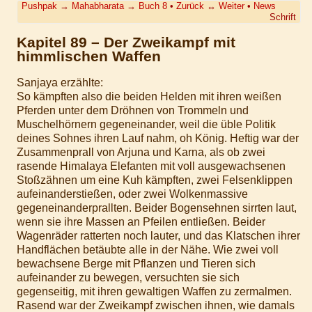
Pushpak
→
Mahabharata
→
Buch 8
•
Zurück
↔
Weiter
•
News
Schrift
Kapitel 89 – Der Zweikampf mit
himmlischen Waffen
Sanjaya erzählte:
So kämpften also die beiden Helden mit ihren weißen
Pferden unter dem Dröhnen von Trommeln und
Muschelhörnern gegeneinander, weil die üble Politik
deines Sohnes ihren Lauf nahm, oh König. Heftig war der
Zusammenprall von Arjuna und Karna, als ob zwei
rasende Himalaya Elefanten mit voll ausgewachsenen
Stoßzähnen um eine Kuh kämpften, zwei Felsenklippen
aufeinanderstießen, oder zwei Wolkenmassive
gegeneinanderprallten. Beider Bogensehnen sirrten laut,
wenn sie ihre Massen an Pfeilen entließen. Beider
Wagenräder ratterten noch lauter, und das Klatschen ihrer
Handflächen betäubte alle in der Nähe. Wie zwei voll
bewachsene Berge mit Pflanzen und Tieren sich
aufeinander zu bewegen, versuchten sie sich
gegenseitig, mit ihren gewaltigen Waffen zu zermalmen.
Rasend war der Zweikampf zwischen ihnen, wie damals