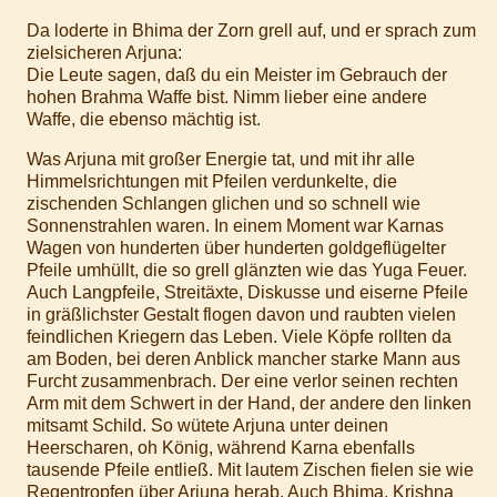
Da loderte in Bhima der Zorn grell auf, und er sprach zum
zielsicheren Arjuna:
Die Leute sagen, daß du ein Meister im Gebrauch der
hohen Brahma Waffe bist. Nimm lieber eine andere
Waffe, die ebenso mächtig ist.
Was Arjuna mit großer Energie tat, und mit ihr alle
Himmelsrichtungen mit Pfeilen verdunkelte, die
zischenden Schlangen glichen und so schnell wie
Sonnenstrahlen waren. In einem Moment war Karnas
Wagen von hunderten über hunderten goldgeflügelter
Pfeile umhüllt, die so grell glänzten wie das Yuga Feuer.
Auch Langpfeile, Streitäxte, Diskusse und eiserne Pfeile
in gräßlichster Gestalt flogen davon und raubten vielen
feindlichen Kriegern das Leben. Viele Köpfe rollten da
am Boden, bei deren Anblick mancher starke Mann aus
Furcht zusammenbrach. Der eine verlor seinen rechten
Arm mit dem Schwert in der Hand, der andere den linken
mitsamt Schild. So wütete Arjuna unter deinen
Heerscharen, oh König, während Karna ebenfalls
tausende Pfeile entließ. Mit lautem Zischen fielen sie wie
Regentropfen über Arjuna herab. Auch Bhima, Krishna