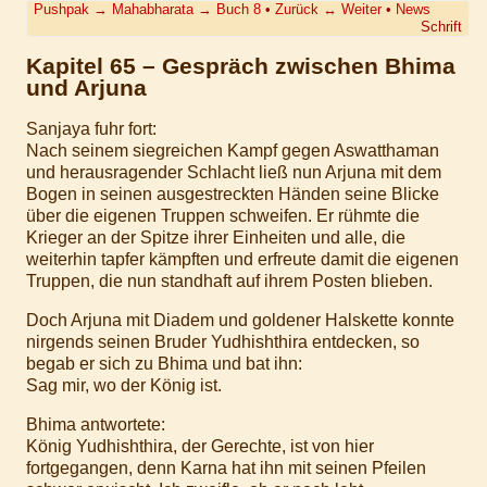
Pushpak
→
Mahabharata
→
Buch 8
•
Zurück
↔
Weiter
•
News
Schrift
Kapitel 65 – Gespräch zwischen Bhima
und Arjuna
Sanjaya fuhr fort:
Nach seinem siegreichen Kampf gegen Aswatthaman
und herausragender Schlacht ließ nun Arjuna mit dem
Bogen in seinen ausgestreckten Händen seine Blicke
über die eigenen Truppen schweifen. Er rühmte die
Krieger an der Spitze ihrer Einheiten und alle, die
weiterhin tapfer kämpften und erfreute damit die eigenen
Truppen, die nun standhaft auf ihrem Posten blieben.
Doch Arjuna mit Diadem und goldener Halskette konnte
nirgends seinen Bruder Yudhishthira entdecken, so
begab er sich zu Bhima und bat ihn:
Sag mir, wo der König ist.
Bhima antwortete:
König Yudhishthira, der Gerechte, ist von hier
fortgegangen, denn Karna hat ihn mit seinen Pfeilen