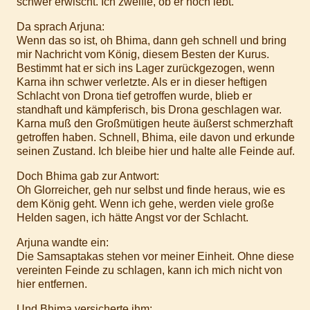
schwer erwischt. Ich zweifle, ob er noch lebt.
Da sprach Arjuna:
Wenn das so ist, oh Bhima, dann geh schnell und bring
mir Nachricht vom König, diesem Besten der Kurus.
Bestimmt hat er sich ins Lager zurückgezogen, wenn
Karna ihn schwer verletzte. Als er in dieser heftigen
Schlacht von Drona tief getroffen wurde, blieb er
standhaft und kämpferisch, bis Drona geschlagen war.
Karna muß den Großmütigen heute äußerst schmerzhaft
getroffen haben. Schnell, Bhima, eile davon und erkunde
seinen Zustand. Ich bleibe hier und halte alle Feinde auf.
Doch Bhima gab zur Antwort:
Oh Glorreicher, geh nur selbst und finde heraus, wie es
dem König geht. Wenn ich gehe, werden viele große
Helden sagen, ich hätte Angst vor der Schlacht.
Arjuna wandte ein:
Die Samsaptakas stehen vor meiner Einheit. Ohne diese
vereinten Feinde zu schlagen, kann ich mich nicht von
hier entfernen.
Und Bhima versicherte ihm: