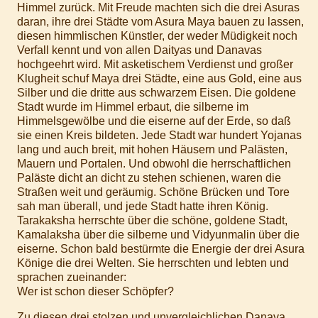
Himmel zurück. Mit Freude machten sich die drei Asuras
daran, ihre drei Städte vom Asura Maya bauen zu lassen,
diesen himmlischen Künstler, der weder Müdigkeit noch
Verfall kennt und von allen Daityas und Danavas
hochgeehrt wird. Mit asketischem Verdienst und großer
Klugheit schuf Maya drei Städte, eine aus Gold, eine aus
Silber und die dritte aus schwarzem Eisen. Die goldene
Stadt wurde im Himmel erbaut, die silberne im
Himmelsgewölbe und die eiserne auf der Erde, so daß
sie einen Kreis bildeten. Jede Stadt war hundert Yojanas
lang und auch breit, mit hohen Häusern und Palästen,
Mauern und Portalen. Und obwohl die herrschaftlichen
Paläste dicht an dicht zu stehen schienen, waren die
Straßen weit und geräumig. Schöne Brücken und Tore
sah man überall, und jede Stadt hatte ihren König.
Tarakaksha herrschte über die schöne, goldene Stadt,
Kamalaksha über die silberne und Vidyunmalin über die
eiserne. Schon bald bestürmte die Energie der drei Asura
Könige die drei Welten. Sie herrschten und lebten und
sprachen zueinander:
Wer ist schon dieser Schöpfer?
Zu diesen drei stolzen und unvergleichlichen Danava