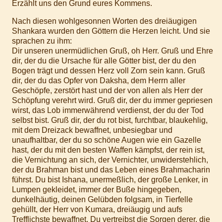
Erzählt uns den Grund eures Kommens.
Nach diesen wohlgesonnen Worten des dreiäugigen
Shankara wurden den Göttern die Herzen leicht. Und sie
sprachen zu ihm:
Dir unseren unermüdlichen Gruß, oh Herr. Gruß und Ehre
dir, der du die Ursache für alle Götter bist, der du den
Bogen trägt und dessen Herz voll Zorn sein kann. Gruß
dir, der du das Opfer von Daksha, dem Herrn aller
Geschöpfe, zerstört hast und der von allen als Herr der
Schöpfung verehrt wird. Gruß dir, der du immer gepriesen
wirst, das Lob immerwährend verdienst, der du der Tod
selbst bist. Gruß dir, der du rot bist, furchtbar, blaukehlig,
mit dem Dreizack bewaffnet, unbesiegbar und
unaufhaltbar, der du so schöne Augen wie ein Gazelle
hast, der du mit den besten Waffen kämpfst, der rein ist,
die Vernichtung an sich, der Vernichter, unwiderstehlich,
der du Brahman bist und das Leben eines Brahmacharin
führst. Du bist Ishana, unermeßlich, der große Lenker, in
Lumpen gekleidet, immer der Buße hingegeben,
dunkelhäutig, deinen Gelübden folgsam, in Tierfelle
gehüllt, der Herr von Kumara, dreiäugig und aufs
Trefflichste bewaffnet. Du vertreibst die Sorgen derer, die