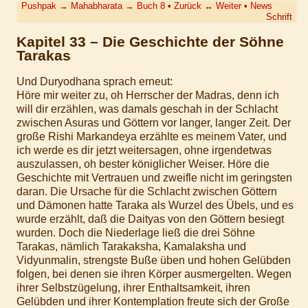
Pushpak
→
Mahabharata
→
Buch 8
•
Zurück
↔
Weiter
•
News
Schrift
Kapitel 33 – Die Geschichte der Söhne
Tarakas
Und Duryodhana sprach erneut:
Höre mir weiter zu, oh Herrscher der Madras, denn ich
will dir erzählen, was damals geschah in der Schlacht
zwischen Asuras und Göttern vor langer, langer Zeit. Der
große Rishi Markandeya erzählte es meinem Vater, und
ich werde es dir jetzt weitersagen, ohne irgendetwas
auszulassen, oh bester königlicher Weiser. Höre die
Geschichte mit Vertrauen und zweifle nicht im geringsten
daran. Die Ursache für die Schlacht zwischen Göttern
und Dämonen hatte Taraka als Wurzel des Übels, und es
wurde erzählt, daß die Daityas von den Göttern besiegt
wurden. Doch die Niederlage ließ die drei Söhne
Tarakas, nämlich Tarakaksha, Kamalaksha und
Vidyunmalin, strengste Buße üben und hohen Gelübden
folgen, bei denen sie ihren Körper ausmergelten. Wegen
ihrer Selbstzügelung, ihrer Enthaltsamkeit, ihren
Gelübden und ihrer Kontemplation freute sich der Große