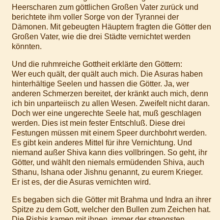
Heerscharen zum göttlichen Großen Vater zurück und
berichtete ihm voller Sorge von der Tyrannei der
Dämonen. Mit gebeugten Häuptern fragten die Götter den
Großen Vater, wie die drei Städte vernichtet werden
könnten.
Und die ruhmreiche Gottheit erklärte den Göttern:
Wer euch quält, der quält auch mich. Die Asuras haben
hinterhältige Seelen und hassen die Götter. Ja, wer
anderen Schmerzen bereitet, der kränkt auch mich, denn
ich bin unparteiisch zu allen Wesen. Zweifelt nicht daran.
Doch wer eine ungerechte Seele hat, muß geschlagen
werden. Dies ist mein fester Entschluß. Diese drei
Festungen müssen mit einem Speer durchbohrt werden.
Es gibt kein anderes Mittel für ihre Vernichtung. Und
niemand außer Shiva kann dies vollbringen. So geht, ihr
Götter, und wählt den niemals ermüdenden Shiva, auch
Sthanu, Ishana oder Jishnu genannt, zu eurem Krieger.
Er ist es, der die Asuras vernichten wird.
Es begaben sich die Götter mit Brahma und Indra an ihrer
Spitze zu dem Gott, welcher den Bullen zum Zeichen hat.
Die Rishis kamen mit ihnen, immer der strengsten