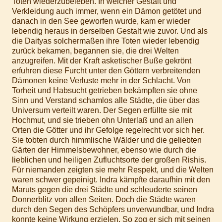
Toten wiederzubeleben. In welcher Gestalt und
Verkleidung auch immer, wenn ein Dämon getötet und
danach in den See geworfen wurde, kam er wieder
lebendig heraus in derselben Gestalt wie zuvor. Und als
die Daityas solchermaßen ihre Toten wieder lebendig
zurück bekamen, begannen sie, die drei Welten
anzugreifen. Mit der Kraft asketischer Buße gekrönt
erfuhren diese Furcht unter den Göttern verbreitenden
Dämonen keine Verluste mehr in der Schlacht. Von
Torheit und Habsucht getrieben bekämpften sie ohne
Sinn und Verstand schamlos alle Städte, die über das
Universum verteilt waren. Der Segen erfüllte sie mit
Hochmut, und sie trieben ohn Unterlaß und an allen
Orten die Götter und ihr Gefolge regelrecht vor sich her.
Sie tobten durch himmlische Wälder und die geliebten
Gärten der Himmelsbewohner, ebenso wie durch die
lieblichen und heiligen Zufluchtsorte der großen Rishis.
Für niemanden zeigten sie mehr Respekt, und die Welten
waren schwer gepeinigt. Indra kämpfte daraufhin mit den
Maruts gegen die drei Städte und schleuderte seinen
Donnerblitz von allen Seiten. Doch die Städte waren
durch den Segen des Schöpfers unverwundbar, und Indra
konnte keine Wirkung erzielen. So zog er sich mit seinen