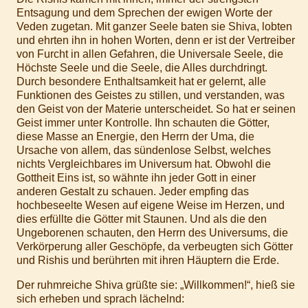
Entsagung und dem Sprechen der ewigen Worte der
Veden zugetan. Mit ganzer Seele baten sie Shiva, lobten
und ehrten ihn in hohen Worten, denn er ist der Vertreiber
von Furcht in allen Gefahren, die Universale Seele, die
Höchste Seele und die Seele, die Alles durchdringt.
Durch besondere Enthaltsamkeit hat er gelernt, alle
Funktionen des Geistes zu stillen, und verstanden, was
den Geist von der Materie unterscheidet. So hat er seinen
Geist immer unter Kontrolle. Ihn schauten die Götter,
diese Masse an Energie, den Herrn der Uma, die
Ursache von allem, das sündenlose Selbst, welches
nichts Vergleichbares im Universum hat. Obwohl die
Gottheit Eins ist, so wähnte ihn jeder Gott in einer
anderen Gestalt zu schauen. Jeder empfing das
hochbeseelte Wesen auf eigene Weise im Herzen, und
dies erfüllte die Götter mit Staunen. Und als die den
Ungeborenen schauten, den Herrn des Universums, die
Verkörperung aller Geschöpfe, da verbeugten sich Götter
und Rishis und berührten mit ihren Häuptern die Erde.
Der ruhmreiche Shiva grüßte sie: „Willkommen!“, hieß sie
sich erheben und sprach lächelnd: