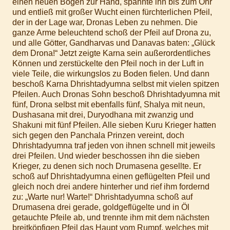
einen neuen Bogen zur Hand, spannte ihn bis zum Ohr
und entließ mit großer Wucht einen fürchterlichen Pfeil,
der in der Lage war, Dronas Leben zu nehmen. Die
ganze Arme beleuchtend schoß der Pfeil auf Drona zu,
und alle Götter, Gandharvas und Danavas baten: „Glück
dem Drona!“ Jetzt zeigte Karna sein außerordentliches
Können und zerstückelte den Pfeil noch in der Luft in
viele Teile, die wirkungslos zu Boden fielen. Und dann
beschoß Karna Dhrishtadyumna selbst mit vielen spitzen
Pfeilen. Auch Dronas Sohn beschoß Dhrishtadyumna mit
fünf, Drona selbst mit ebenfalls fünf, Shalya mit neun,
Dushasana mit drei, Duryodhana mit zwanzig und
Shakuni mit fünf Pfeilen. Alle sieben Kuru Krieger hatten
sich gegen den Panchala Prinzen vereint, doch
Dhrishtadyumna traf jeden von ihnen schnell mit jeweils
drei Pfeilen. Und wieder beschossen ihn die sieben
Krieger, zu denen sich noch Drumasena gesellte. Er
schoß auf Dhrishtadyumna einen geflügelten Pfeil und
gleich noch drei andere hinterher und rief ihm fordernd
zu: „Warte nur! Warte!“ Dhrishtadyumna schoß auf
Drumasena drei gerade, goldgeflügelte und in Öl
getauchte Pfeile ab, und trennte ihm mit dem nächsten
breitköpfigen Pfeil das Haupt vom Rumpf, welches mit