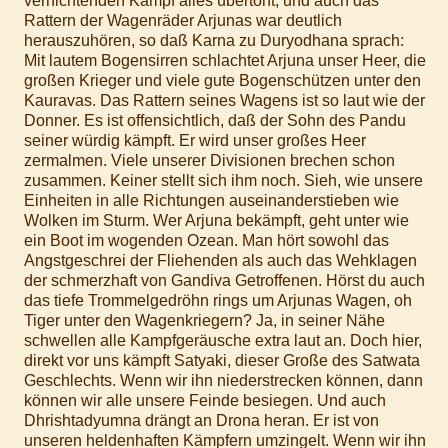
vernichtenden Kampf alles übertönt, und auch das
Rattern der Wagenräder Arjunas war deutlich
herauszuhören, so daß Karna zu Duryodhana sprach:
Mit lautem Bogensirren schlachtet Arjuna unser Heer, die
großen Krieger und viele gute Bogenschützen unter den
Kauravas. Das Rattern seines Wagens ist so laut wie der
Donner. Es ist offensichtlich, daß der Sohn des Pandu
seiner würdig kämpft. Er wird unser großes Heer
zermalmen. Viele unserer Divisionen brechen schon
zusammen. Keiner stellt sich ihm noch. Sieh, wie unsere
Einheiten in alle Richtungen auseinanderstieben wie
Wolken im Sturm. Wer Arjuna bekämpft, geht unter wie
ein Boot im wogenden Ozean. Man hört sowohl das
Angstgeschrei der Fliehenden als auch das Wehklagen
der schmerzhaft von Gandiva Getroffenen. Hörst du auch
das tiefe Trommelgedröhn rings um Arjunas Wagen, oh
Tiger unter den Wagenkriegern? Ja, in seiner Nähe
schwellen alle Kampfgeräusche extra laut an. Doch hier,
direkt vor uns kämpft Satyaki, dieser Große des Satwata
Geschlechts. Wenn wir ihn niederstrecken können, dann
können wir alle unsere Feinde besiegen. Und auch
Dhrishtadyumna drängt an Drona heran. Er ist von
unseren heldenhaften Kämpfern umzingelt. Wenn wir ihn