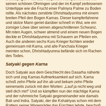
seinen schönen Ohrringen und der im Kampf zerbissenen
Unterlippe wie die Frucht einer Palmyra Palme zu Boden
rollte. Als nächstes zerstörte Dhrishtadyumna mit einem
breiten Pfeil den Bogen Karnas. Dieser kampferfahrene
und stolze Mann geriet darüber schnell in Wut, wie ein
zorniger Löwe über seinen abgeschnittenen Schwanz.
Mit roten Augen, schwer atmend und einem neuen Bogen
deckte er Dhrishtadyumna mit Schauern an Pfeilen ein.
Auch die anderen sechs Kuru Krieger fochten wieder
gemeinsam mit Karna, und alle Panchala Krieger
meinten schon, Dhrishtadyumna befände sich im Rachen
des Todes.
Satyaki gegen Karna
Doch Satyaki aus dem Geschlecht des Dasarha näherte
sich und zog Karnas Aufmerksamkeit auf sich. Karna
schoß zehn Pfeile auf ihn ab und bekam zehn Pfeile
seinerseits zurück mit den Worten: „Lauf ja nicht weg und
stell dich mir!“ Und so kämpften nun der mächtige Karna
und der ruhmreiche Satyaki gegeneinander wie damals
Bali und Indra. Satyaki, der die Kshatriyas schon mit dem
Rattern seiner Wagenräder das Fürchten lehrte, beschoß