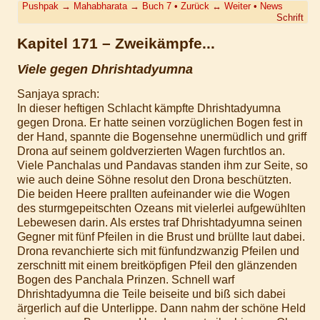
Pushpak
→
Mahabharata
→
Buch 7
•
Zurück
↔
Weiter
•
News
Schrift
Kapitel 171 – Zweikämpfe...
Viele gegen Dhrishtadyumna
Sanjaya sprach:
In dieser heftigen Schlacht kämpfte Dhrishtadyumna
gegen Drona. Er hatte seinen vorzüglichen Bogen fest in
der Hand, spannte die Bogensehne unermüdlich und griff
Drona auf seinem goldverzierten Wagen furchtlos an.
Viele Panchalas und Pandavas standen ihm zur Seite, so
wie auch deine Söhne resolut den Drona beschützten.
Die beiden Heere prallten aufeinander wie die Wogen
des sturmgepeitschten Ozeans mit vielerlei aufgewühlten
Lebewesen darin. Als erstes traf Dhrishtadyumna seinen
Gegner mit fünf Pfeilen in die Brust und brüllte laut dabei.
Drona revanchierte sich mit fünfundzwanzig Pfeilen und
zerschnitt mit einem breitköpfigen Pfeil den glänzenden
Bogen des Panchala Prinzen. Schnell warf
Dhrishtadyumna die Teile beiseite und biß sich dabei
ärgerlich auf die Unterlippe. Dann nahm der schöne Held