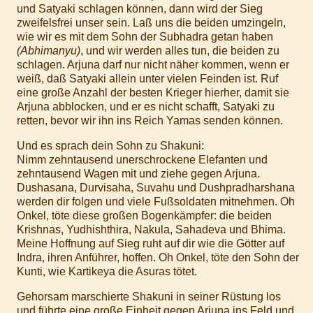
und Satyaki schlagen können, dann wird der Sieg
zweifelsfrei unser sein. Laß uns die beiden umzingeln,
wie wir es mit dem Sohn der Subhadra getan haben
(Abhimanyu)
, und wir werden alles tun, die beiden zu
schlagen. Arjuna darf nur nicht näher kommen, wenn er
weiß, daß Satyaki allein unter vielen Feinden ist. Ruf
eine große Anzahl der besten Krieger hierher, damit sie
Arjuna abblocken, und er es nicht schafft, Satyaki zu
retten, bevor wir ihn ins Reich Yamas senden können.
Und es sprach dein Sohn zu Shakuni:
Nimm zehntausend unerschrockene Elefanten und
zehntausend Wagen mit und ziehe gegen Arjuna.
Dushasana, Durvisaha, Suvahu und Dushpradharshana
werden dir folgen und viele Fußsoldaten mitnehmen. Oh
Onkel, töte diese großen Bogenkämpfer: die beiden
Krishnas, Yudhishthira, Nakula, Sahadeva und Bhima.
Meine Hoffnung auf Sieg ruht auf dir wie die Götter auf
Indra, ihren Anführer, hoffen. Oh Onkel, töte den Sohn der
Kunti, wie Kartikeya die Asuras tötet.
Gehorsam marschierte Shakuni in seiner Rüstung los
und führte eine große Einheit gegen Arjuna ins Feld und