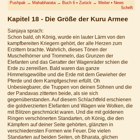
Pushpak
→
Mahabharata
→
Buch 6
•
Zurück
↔
Weiter
•
News
Schrift
Kapitel 18 - Die Größe der Kuru Armee
Sanjaya sprach:
Schon bald, oh König, wurde ein lauter Lärm von den
kampfbereiten Kriegern gehört, der alle Herzen zum
Erzittern brachte. Wahrlich, dieses Tönen der
Muschelhörner und Trommeln, das Grunzen der
Elefanten und das Geratter der Wagenräder schien die
Erde zu zerreißen. Bald waren das ganze
Himmelsgewölbe und die Erde mit dem Gewieher der
Pferde und dem Kampfgeschrei erfüllt. Oh
Unbesiegbarer, die Truppen von deinen Söhnen und die
der Pandavas zitterten beide, als sie sich
gegenüberstanden. Auf diesem Schlachtfeld erschienen
die goldverzierten Elefanten und Wagen wie Wolken, die
mit Blitzen geschmückt waren. Und die mit goldenen
Ringen verschönerten Standarten, oh König, die den
Kämpfern auf deiner Seite gehörten, glänzten in
verschiedensten Formen wie Feuer. Die vielen
Standarten auf beiden Seiten, oh Bharata, glichen