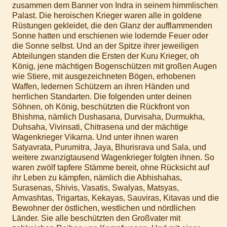
zusammen dem Banner von Indra in seinem himmlischen
Palast. Die heroischen Krieger waren alle in goldene
Rüstungen gekleidet, die den Glanz der aufflammenden
Sonne hatten und erschienen wie lodernde Feuer oder
die Sonne selbst. Und an der Spitze ihrer jeweiligen
Abteilungen standen die Ersten der Kuru Krieger, oh
König, jene mächtigen Bogenschützen mit großen Augen
wie Stiere, mit ausgezeichneten Bögen, erhobenen
Waffen, ledernen Schützern an ihren Händen und
herrlichen Standarten. Die folgenden unter deinen
Söhnen, oh König, beschützten die Rückfront von
Bhishma, nämlich Dushasana, Durvisaha, Durmukha,
Duhsaha, Vivinsati, Chitrasena und der mächtige
Wagenkrieger Vikarna. Und unter ihnen waren
Satyavrata, Purumitra, Jaya, Bhurisrava und Sala, und
weitere zwanzigtausend Wagenkrieger folgten ihnen. So
waren zwölf tapfere Stämme bereit, ohne Rücksicht auf
ihr Leben zu kämpfen, nämlich die Abhishahas,
Surasenas, Shivis, Vasatis, Swalyas, Matsyas,
Amvashtas, Trigartas, Kekayas, Sauviras, Kitavas und die
Bewohner der östlichen, westlichen und nördlichen
Länder. Sie alle beschützten den Großvater mit