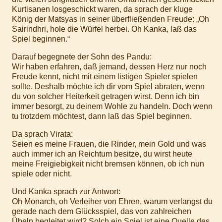
Kurtisanen losgeschickt waren, da sprach der kluge
König der Matsyas in seiner überfließenden Freude: „Oh
Sairindhri, hole die Würfel herbei. Oh Kanka, laß das
Spiel beginnen.“
Darauf begegnete der Sohn des Pandu:
Wir haben erfahren, daß jemand, dessen Herz nur noch
Freude kennt, nicht mit einem listigen Spieler spielen
sollte. Deshalb möchte ich dir vom Spiel abraten, wenn
du von solcher Heiterkeit getragen wirst. Denn ich bin
immer besorgt, zu deinem Wohle zu handeln. Doch wenn
tu trotzdem möchtest, dann laß das Spiel beginnen.
Da sprach Virata:
Seien es meine Frauen, die Rinder, mein Gold und was
auch immer ich an Reichtum besitze, du wirst heute
meine Freigiebigkeit nicht bremsen können, ob ich nun
spiele oder nicht.
Und Kanka sprach zur Antwort:
Oh Monarch, oh Verleiher von Ehren, warum verlangst du
gerade nach dem Glücksspiel, das von zahlreichen
Übeln begleitet wird? Solch ein Spiel ist eine Quelle des