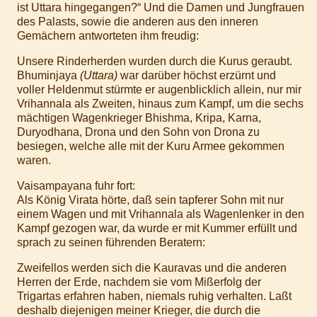
ist Uttara hingegangen?“ Und die Damen und Jungfrauen
des Palasts, sowie die anderen aus den inneren
Gemächern antworteten ihm freudig:
Unsere Rinderherden wurden durch die Kurus geraubt.
Bhuminjaya
(Uttara)
war darüber höchst erzürnt und
voller Heldenmut stürmte er augenblicklich allein, nur mir
Vrihannala als Zweiten, hinaus zum Kampf, um die sechs
mächtigen Wagenkrieger Bhishma, Kripa, Karna,
Duryodhana, Drona und den Sohn von Drona zu
besiegen, welche alle mit der Kuru Armee gekommen
waren.
Vaisampayana fuhr fort:
Als König Virata hörte, daß sein tapferer Sohn mit nur
einem Wagen und mit Vrihannala als Wagenlenker in den
Kampf gezogen war, da wurde er mit Kummer erfüllt und
sprach zu seinen führenden Beratern:
Zweifellos werden sich die Kauravas und die anderen
Herren der Erde, nachdem sie vom Mißerfolg der
Trigartas erfahren haben, niemals ruhig verhalten. Laßt
deshalb diejenigen meiner Krieger, die durch die