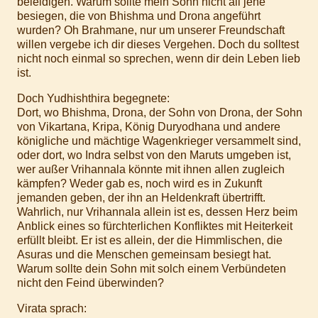
beleidigen. Warum sollte mein Sohn nicht all jene
besiegen, die von Bhishma und Drona angeführt
wurden? Oh Brahmane, nur um unserer Freundschaft
willen vergebe ich dir dieses Vergehen. Doch du solltest
nicht noch einmal so sprechen, wenn dir dein Leben lieb
ist.
Doch Yudhishthira begegnete:
Dort, wo Bhishma, Drona, der Sohn von Drona, der Sohn
von Vikartana, Kripa, König Duryodhana und andere
königliche und mächtige Wagenkrieger versammelt sind,
oder dort, wo Indra selbst von den Maruts umgeben ist,
wer außer Vrihannala könnte mit ihnen allen zugleich
kämpfen? Weder gab es, noch wird es in Zukunft
jemanden geben, der ihn an Heldenkraft übertrifft.
Wahrlich, nur Vrihannala allein ist es, dessen Herz beim
Anblick eines so fürchterlichen Konfliktes mit Heiterkeit
erfüllt bleibt. Er ist es allein, der die Himmlischen, die
Asuras und die Menschen gemeinsam besiegt hat.
Warum sollte dein Sohn mit solch einem Verbündeten
nicht den Feind überwinden?
Virata sprach: