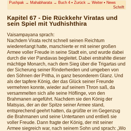
Pushpak
→
Mahabharata
→
Buch 4
•
Zurück
↔
Weiter
•
News
Schrift
Kapitel 67 - Die Rückkehr Viratas und
sein Spiel mit Yudhishthira
Vaisampayana sprach:
Nachdem Virata recht schnell seinen Reichtum
wiedererlangt hatte, marschierte er mit seiner großen
Armee voller Freude in seine Stadt ein, und wurde dabei
durch die vier Pandavas begleitet. Dabei erstrahlte dieser
mächtige Monarch, nach dem Sieg über die Trigartas und
der Sicherung seiner Rinderherden und umgeben von
den Söhnen der Pritha, in ganz besonderem Glanz. Und
als der tapfere König, der das Glück seiner Freunde
vermehren konnte, wieder auf seinem Thron saß, da
versammelten sich alle seine Höflinge, von den
Brahmanen angeführt. Nachdem sie den König der
Matsyas, der an der Spitze seiner Armee stand,
entsprechend geehrt hatten, da grüßte er im Gegenzug
die Brahmanen und seine Untertanen und entließ sie
voller Freude. Dann fragte der König, der mit seiner
Armee siegreich war, nach seinem Sohn und sprach: „Wo