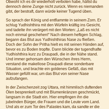
Obwohl ich es dir wiederholt verboten habe, hältst du
dennoch deine Zunge nicht zurück. Wenn es niemanden
gibt, der bestraft, dann würde keiner Tugend üben.
So sprach der König und entflammte in seinem Zorn. Er
schlug Yudhishthira mit den Würfeln kräftig ins Gesicht,
und tadelte ihn verärgert mit den Worten: „Laß es nicht
noch einmal geschehen!“ Nach diesem heftigen Schlag,
begann das Blut aus Yudhishthiras Nase zu fließen.
Doch der Sohn der Pritha hielt es mit seinen Händen auf,
bevor es zu Boden tropfte. Dann blickte der tugendhafte
Yudhishthira kurz zu Draupadi, die in der Nähe stand.
Und immer gehorsam den Wünschen ihres Herrn,
verstand die makellose Draupadi diese sonderbare
Situation, und brachte ein goldenes Gefäß, das mit
Wasser gefüllt war, um das Blut von seiner Nase
aufzufangen.
In der Zwischenzeit zog Uttara, mit himmlisch duftenden
Ölen besprenkelt und mit Blumenkränzen geschmückt,
langsam in die Stadt ein. Hier empfingen ihn die
jubelnden Bürger, die Frauen und die Leute vom Land.
Und als er zum Tor des Palastes kam, da sandte er die