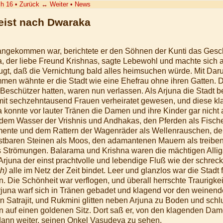
h 16
•
Zurück
↔
Weiter
•
News
reist nach Dwaraka
 angekommen war, berichtete er den Söhnen der Kunti das Ges
, der liebe Freund Krishnas, sagte Lebewohl und machte sich 
ugt, daß die Vernichtung bald alles heimsuchen würde. Mit Dar
en wähnte er die Stadt wie eine Ehefrau ohne ihren Gatten. 
schützer hatten, waren nun verlassen. Als Arjuna die Stadt bet
it sechzehntausend Frauen verheiratet gewesen, und diese klag
 konnte vor lauter Tränen die Damen und ihre Kinder gar nicht 
 dem Wasser der Vrishnis und Andhakas, den Pferden als Fisch
mente und dem Rattern der Wagenräder als Wellenrauschen, de
ostbaren Steinen als Moos, den adamantenen Mauern als treib
 Strömungen. Balarama und Krishna waren die mächtigen Allig
juna der einst prachtvolle und lebendige Fluß wie der schreckl
h)
alle im Netz der Zeit bindet. Leer und glanzlos war die Stadt
en. Die Schönheit war verflogen, und überall herrschte Traurigke
Arjuna warf sich in Tränen gebadet und klagend vor den weine
n Satrajit, und Rukmini glitten neben Arjuna zu Boden und schl
hn auf einen goldenen Sitz. Dort saß er, von den klagenden Da
 dann weiter, seinen Onkel Vasudeva zu sehen.