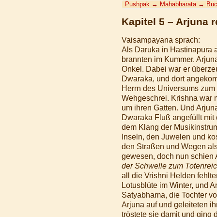
Pushpak
→
Mahabharata
→
Buc
Kapitel 5 – Arjuna 
Vaisampayana sprach:
Als Daruka in Hastinapura
brannten im Kummer. Arjuna
Onkel. Dabei war er überze
Dwaraka, und dort angekomm
Herrn des Universums zum Be
Wehgeschrei. Krishna war m
um ihren Gatten. Und Arjuna
Dwaraka Fluß angefüllt mit
dem Klang der Musikinstru
Inseln, den Juwelen und k
den Straßen und Wegen als
gewesen, doch nun schien Ar
der Schwelle zum Totenreic
all die Vrishni Helden fehlt
Lotusblüte im Winter, und 
Satyabhama, die Tochter vo
Arjuna auf und geleiteten i
tröstete sie damit und ging