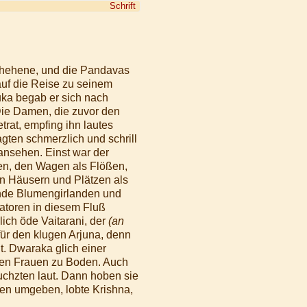
Schrift
chehene, und die Pandavas
auf die Reise zu seinem
uka begab er sich nach
Die Damen, die zuvor den
rat, empfing ihn lautes
ten schmerzlich und schrill
ansehen. Einst war der
en, den Wagen als Flößen,
n Häusern und Plätzen als
ende Blumengirlanden und
atoren in diesem Fluß
ich öde Vaitarani, der
(an
 für den klugen Arjuna, denn
it. Dwaraka glich einer
nden Frauen zu Boden. Auch
uchzten laut. Dann hoben sie
men umgeben, lobte Krishna,