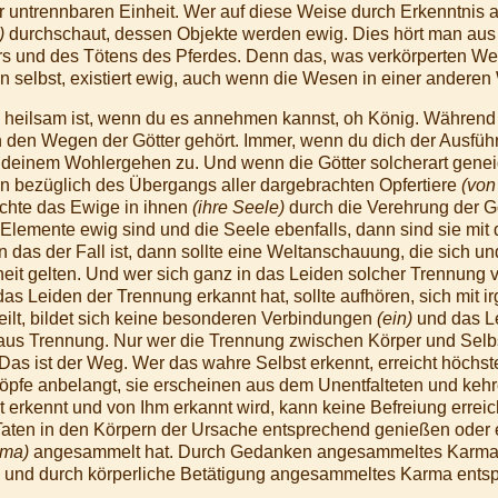
r untrennbaren Einheit. Wer auf diese Weise durch Erkenntnis 
)
durchschaut, dessen Objekte werden ewig. Dies hört man aus 
rs und des Tötens des Pferdes. Denn das, was verkörperten W
en selbst, existiert ewig, auch wenn die Wesen in einer andere
ch heilsam ist, wenn du es annehmen kannst, oh König. Während
on den Wegen der Götter gehört. Immer, wenn du dich der Ausfüh
r deinem Wohlergehen zu. Und wenn die Götter solcherart gene
 bezüglich des Übergangs aller dargebrachten Opfertiere
(von
ichte das Ewige in ihnen
(ihre Seele)
durch die Verehrung der Gö
n Elemente ewig sind und die Seele ebenfalls, dann sind sie mi
das der Fall ist, dann sollte eine Weltanschauung, die sich un
it gelten. Und wer sich ganz in das Leiden solcher Trennung verl
as Leiden der Trennung erkannt hat, sollte aufhören, sich mit 
eilt, bildet sich keine besonderen Verbindungen
(ein)
und das Le
 aus Trennung. Nur wer die Trennung zwischen Körper und Selbs
 Das ist der Weg. Wer das wahre Selbst erkennt, erreicht höchst
öpfe anbelangt, sie erscheinen aus dem Unentfalteten und kehr
t erkennt und von Ihm erkannt wird, kann keine Befreiung erre
Taten in den Körpern der Ursache entsprechend genießen oder e
rma)
angesammelt hat. Durch Gedanken angesammeltes Karma w
, und durch körperliche Betätigung angesammeltes Karma entsp