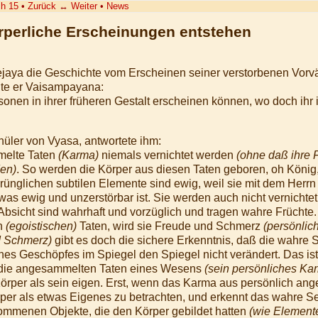
h 15
•
Zurück
↔
Weiter
•
News
örperliche Erscheinungen entstehen
jaya die Geschichte vom Erscheinen seiner verstorbenen Vorvät
agte er Vaisampayana:
sonen in ihrer früheren Gestalt erscheinen können, wo doch ihr i
ler von Vyasa, antwortete ihm:
melte Taten
(Karma)
niemals vernichtet werden
(ohne daß ihre 
den)
. So werden die Körper aus diesen Taten geboren, oh König,
rünglichen subtilen Elemente sind ewig, weil sie mit dem Herrn 
as ewig und unzerstörbar ist. Sie werden auch nicht vernichte
 Absicht sind wahrhaft und vorzüglich und tragen wahre Früchte.
en
(egoistischen)
Taten, wird sie Freude und Schmerz
(persönlich
d Schmerz)
gibt es doch die sichere Erkenntnis, daß die wahre 
 eines Geschöpfes im Spiegel den Spiegel nicht verändert. Das i
 die angesammelten Taten eines Wesens
(sein persönliches Ka
örper als sein eigen. Erst, wenn das Karma aus persönlich ang
rper als etwas Eigenes zu betrachten, und erkennt das wahre S
ommenen Objekte, die den Körper gebildet hatten
(wie Element