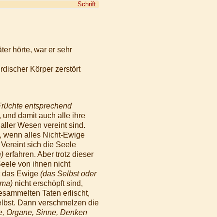
Schrift
er hörte, war er sehr
rdischer Körper zerstört
Früchte entsprechend
 und damit auch alle ihre
aller Wesen vereint sind.
t, wenn alles Nicht-Ewige
 Vereint sich die Seele
)
erfahren. Aber trotz dieser
Seele von ihnen nicht
st das Ewige
(das Selbst oder
rma)
nicht erschöpft sind,
esammelten Taten erlischt,
elbst. Dann verschmelzen die
e, Organe, Sinne, Denken