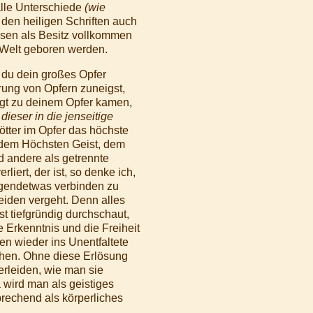
alle Unterschiede
(wie
den heiligen Schriften auch
esen als Besitz vollkommen
n Welt geboren werden.
 du dein großes Opfer
rung von Opfern zuneigst,
igt zu deinem Opfer kamen,
 dieser in die jenseitige
tter im Opfer das höchste
t dem Höchsten Geist, dem
d andere als getrennte
iert, der ist, so denke ich,
irgendetwas verbinden zu
iden vergeht. Denn alles
t tiefgründig durchschaut,
e Erkenntnis und die Freiheit
en wieder ins Unentfaltete
ichen. Ohne diese Erlösung
rleiden, wie man sie
ird man als geistiges
rechend als körperliches