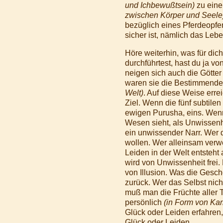
und Ichbewußtsein)
zu eine
zwischen Körper und Seele
bezüglich eines Pferdeopfe
sicher ist, nämlich das Leb
Höre weiterhin, was für di
durchführtest, hast du ja v
neigen sich auch die Götte
waren sie die Bestimmenden
Welt)
. Auf diese Weise erre
Ziel. Wenn die fünf subtile
ewigen Purusha, eins. Wenn 
Wesen sieht, als Unwissenhe
ein unwissender Narr. Wer d
wollen. Wer alleinsam verw
Leiden in der Welt entsteht
wird von Unwissenheit frei.
von Illusion. Was die Gesch
zurück. Wer das Selbst nich
muß man die Früchte aller 
persönlich
(in Form von Ka
Glück oder Leiden erfahren
Glück oder Leiden.