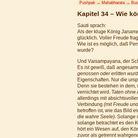
Pushpak
→
Mahabharata
→
Buc
Kapitel 34 – Wie k
Sauti sprach:
Als der kluge König Janame
glücklich. Voller Freude fr
Wie ist es möglich, daß Per
wurde?
Und Vaisampayana, der Schü
Es ist gewiß, daß angesam
genossen oder erlitten wur
Eigenschaften. Nur die ursp
Denn sie bestehen in dem, w
vernichtet wird. Taten ohne
allerdings mit absichtsvoll
Verbindung
(mit Freude un
betroffen ist, wie das Bild
die wahre Seele)
. Solange
solange betrachtet es den K
hört ein Wesen auf, den Kö
zuvor als getrennt wahrgen