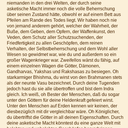
niemanden in den drei Welten, der durch seine
asketische Macht immer noch die volle Beherrschung
über seinen Zustand hätte, obwohl er auf einem Bett aus
Pfeilen am Rande des Todes liegt. Wir haben noch nie
von jemand anderem gehört, welcher der Wahrheit, der
Buße, dem Geben, dem Opfern, der Waffenkunst, den
Veden, dem Schutz aller Schutzsuchenden, der
Friedfertigkeit zu allen Geschöpfen, dem reinen
Verhalten, der Selbstbeherrschung und dem Wohl aller
Wesen so gewidmet war, wie du und außerdem so ein
großer Wagenkrieger war. Zweifellos wärst du fähig, auf
einem einzelnen Wagen die Götter, Dämonen,
Gandharvas, Yakshas und Rakshasas zu besiegen. Oh
starkarmiger Bhishma, du wirst von den Brahmanen stets
als der neunte Vasu bezeichnet. Durch deine Tugenden
jedoch hast du sie alle übertroffen und bist dem Indra
gleich. Ich weiß, oh Bester der Menschen, daß du sogar
unter den Göttern für deine Heldenkraft gefeiert wirst.
Unter den Menschen auf Erden kennen wir keinen, der
diesbezüglich mit dir vergleichbar wäre. Oh Königlicher,
du übertriffst die Götter in all deinen Eigenschaften. Durch
deine asketische Macht könntest du eine ganze Welt mit