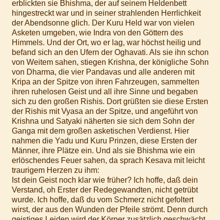
erblickten sie Bhishma, der auf seinem Heldenbett
hingestreckt war und in seiner strahlenden Herrlichkeit
der Abendsonne glich. Der Kuru Held war von vielen
Asketen umgeben, wie Indra von den Göttern des
Himmels. Und der Ort, wo er lag, war höchst heilig und
befand sich an den Ufern der Oghavati. Als sie ihn schon
von Weitem sahen, stiegen Krishna, der königliche Sohn
von Dharma, die vier Pandavas und alle anderen mit
Kripa an der Spitze von ihren Fahrzeugen, sammelten
ihren ruhelosen Geist und all ihre Sinne und begaben
sich zu den großen Rishis. Dort grüßten sie diese Ersten
der Rishis mit Vyasa an der Spitze, und angeführt von
Krishna und Satyaki näherten sie sich dem Sohn der
Ganga mit dem großen asketischen Verdienst. Hier
nahmen die Yadu und Kuru Prinzen, diese Ersten der
Männer, ihre Plätze ein. Und als sie Bhishma wie ein
erlöschendes Feuer sahen, da sprach Kesava mit leicht
traurigem Herzen zu ihm:
Ist dein Geist noch klar wie früher? Ich hoffe, daß dein
Verstand, oh Erster der Redegewandten, nicht getrübt
wurde. Ich hoffe, daß du vom Schmerz nicht gefoltert
wirst, der aus den Wunden der Pfeile strömt. Denn durch
geistiges Leiden wird der Körper zusätzlich geschwächt.