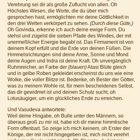
Verehrung sei dir als große Zuflucht von allen. Oh
Höchstes Wesen, die Worte, die du über mich
gesprochen hast, ermöglichten mir deine Göttlichkeit in
den drei Welten verkörpert zu sehen.
(Durch diese Güte,)
Oh Govinda, erkenne ich auch deine ewige Form. Du
stehst und zügelst die sieben Pfade des Windes, der mit
unermeßlicher Energie begabt ist. Das Firmament ist von
deinem Kopf erfüllt und die Erde von deinen Füßen. Die
Himmelsrichtungen sind deine Arme, Sonne und Mond
deine Augen und Indra ist deine Kraft. Oh unvergänglich
Ruhmreicher, an Farbe der
(blauen)
Atasi Blüte gleich
und in gelbe Roben gekleidet erscheinst du uns wie eine
Wolke, die voller Blitze ist. Bedenke, oh Bester der Götter,
was zu meinem Wohle ist, für mein bescheidenes Selbst,
das dir gewidmet ist und deinen Schutz sucht, oh
Lotusäugiger, um ein glückliches Ende zu erreichen.
Und Vasudeva antwortete:
Weil deine Hingabe, oh Bulle unter den Männern, so
überaus groß zu mir ist, habe ich dir meine himmlische
Form offenbart. So zeige ich mich keinem, oh Erster der
Könige, der mir nicht hingegeben ist, mich nicht verehrt