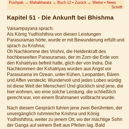
Pushpak
→
Mahabharata
→
Buch 12
•
Zurück
↔
Weiter
•
News
Schrift
Kapitel 51 - Die Ankunft bei Bhishma
Vaisampayana sprach:
Als König Yudhishthira von diesen Leistungen
Parasuramas hörte, wurde er mit Bewunderung erfüllt und
sprach zu Krishna:
Oh Nachkomme des Vrishni, die Heldenkraft des
hochbeseelten Parasuramas, der im Zorn die Erde von
den Kshatriyas befreit hatte, glich der von Indra. Die
Nachkommen der Kshatriyas wurden aus Angst vor
Parasurama im Ozean, unter Kühen, Leoparden, Bären
und Affen versteckt. Wundervoll und jedes Lobes würdig
ist diese Welt der Menschen! Und glücklich sind jene, die
hier wohnen, wo eine solche Leistung, die schließlich
gerecht war, von einem Brahmanen vollbracht wurde.
Nach diesem Gespräch fuhren jene zwei Berühmten, der
unvergänglich ruhmreiche Krishna und König
Yudhishthira, weiter zu jenem Ort, wo der mächtige Sohn
der Ganga auf seinem Bett aus Pfeilen lag. Bald