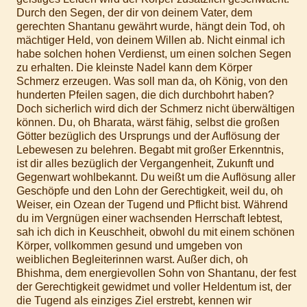
Durch den Segen, der dir von deinem Vater, dem
gerechten Shantanu gewährt wurde, hängt dein Tod, oh
mächtiger Held, von deinem Willen ab. Nicht einmal ich
habe solchen hohen Verdienst, um einen solchen Segen
zu erhalten. Die kleinste Nadel kann dem Körper
Schmerz erzeugen. Was soll man da, oh König, von den
hunderten Pfeilen sagen, die dich durchbohrt haben?
Doch sicherlich wird dich der Schmerz nicht überwältigen
können. Du, oh Bharata, wärst fähig, selbst die großen
Götter bezüglich des Ursprungs und der Auflösung der
Lebewesen zu belehren. Begabt mit großer Erkenntnis,
ist dir alles bezüglich der Vergangenheit, Zukunft und
Gegenwart wohlbekannt. Du weißt um die Auflösung aller
Geschöpfe und den Lohn der Gerechtigkeit, weil du, oh
Weiser, ein Ozean der Tugend und Pflicht bist. Während
du im Vergnügen einer wachsenden Herrschaft lebtest,
sah ich dich in Keuschheit, obwohl du mit einem schönen
Körper, vollkommen gesund und umgeben von
weiblichen Begleiterinnen warst. Außer dich, oh
Bhishma, dem energievollen Sohn von Shantanu, der fest
der Gerechtigkeit gewidmet und voller Heldentum ist, der
die Tugend als einziges Ziel erstrebt, kennen wir