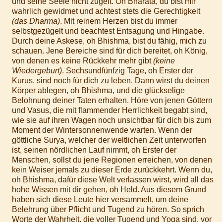
und seine Seele nicht zügelt. Oh Bharata, du bist mir
wahrlich gewidmet und achtest stets die Gerechtigkeit
(das Dharma)
. Mit reinem Herzen bist du immer
selbstgezügelt und beachtest Entsagung und Hingabe.
Durch deine Askese, oh Bhishma, bist du fähig, mich zu
schauen. Jene Bereiche sind für dich bereitet, oh König,
von denen es keine Rückkehr mehr gibt
(keine
Wiedergeburt)
. Sechsundfünfzig Tage, oh Erster der
Kurus, sind noch für dich zu leben. Dann wirst du deinen
Körper ablegen, oh Bhishma, und die glückselige
Belohnung deiner Taten erhalten. Höre von jenen Göttern
und Vasus, die mit flammender Herrlichkeit begabt sind,
wie sie auf ihren Wagen noch unsichtbar für dich bis zum
Moment der Wintersonnenwende warten. Wenn der
göttliche Surya, welcher der weltlichen Zeit unterworfen
ist, seinen nördlichen Lauf nimmt, oh Erster der
Menschen, sollst du jene Regionen erreichen, von denen
kein Weiser jemals zu dieser Erde zurückkehrt. Wenn du,
oh Bhishma, dafür diese Welt verlassen wirst, wird all das
hohe Wissen mit dir gehen, oh Held. Aus diesem Grund
haben sich diese Leute hier versammelt, um deine
Belehrung über Pflicht und Tugend zu hören. So sprich
Worte der Wahrheit, die voller Tugend und Yoga sind, vor