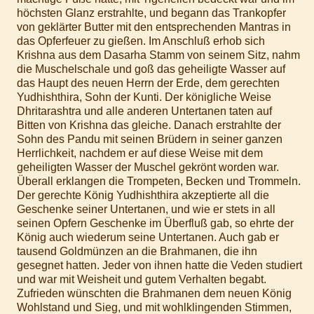
höchsten Glanz erstrahlte, und begann das Trankopfer
von geklärter Butter mit den entsprechenden Mantras in
das Opferfeuer zu gießen. Im Anschluß erhob sich
Krishna aus dem Dasarha Stamm von seinem Sitz, nahm
die Muschelschale und goß das geheiligte Wasser auf
das Haupt des neuen Herrn der Erde, dem gerechten
Yudhishthira, Sohn der Kunti. Der königliche Weise
Dhritarashtra und alle anderen Untertanen taten auf
Bitten von Krishna das gleiche. Danach erstrahlte der
Sohn des Pandu mit seinen Brüdern in seiner ganzen
Herrlichkeit, nachdem er auf diese Weise mit dem
geheiligten Wasser der Muschel gekrönt worden war.
Überall erklangen die Trompeten, Becken und Trommeln.
Der gerechte König Yudhishthira akzeptierte all die
Geschenke seiner Untertanen, und wie er stets in all
seinen Opfern Geschenke im Überfluß gab, so ehrte der
König auch wiederum seine Untertanen. Auch gab er
tausend Goldmünzen an die Brahmanen, die ihn
gesegnet hatten. Jeder von ihnen hatte die Veden studiert
und war mit Weisheit und gutem Verhalten begabt.
Zufrieden wünschten die Brahmanen dem neuen König
Wohlstand und Sieg, und mit wohlklingenden Stimmen,