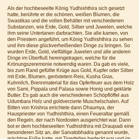
Als der hochbeseelte König Yudhishthira sich gesetzt
hatte, berührte er die schönen, weißen Blumen, die
Swastikas und die vollen Behälter mit verschiedenen
Substanzen, wie Erde, Gold, Silber und Juwelen, welche
ihm seine Untertanen darbrachten. Sie alle kamen, von
den Priestern angeführt, um König Yudhishthira zu sehen
und ihm diese glückverheißenden Dinge zu bringen. So
wurden Erde, Gold, vielfältige Juwelen und alle anderen
Dinge im Überfluß hereingetragen, welche für die
Krönungszeremonie notwendig waren. Da gab es viele,
bis zum Rand gefüllte Krüge aus Gold, Kupfer oder Silber
mit Erde, Blumen, geröstetem Reis, Kusha Gras,
Kuhmilch, Brennmaterial für das Opferfeuer aus dem Holz
von Sami, Pippala und Palasa sowie Honig und geklärte
Butter. Es gab auch die verschiedenen Schöpflöffel aus
Udumbara Holz und goldverzierte Muschelschalen. Auf
Bitten von Krishna errichtete dann Dhaumya, der
Hauspriester von Yudhishthira, einen Feueraltar gemäß
den Regeln, der nach Nordosten ausgerichtet war. Dann
bot er dem hochbeseelten Yudhishthira mit Draupadi eine
besonderen Sitz an, der Sarvatobhadra genannt wurde,
mächtige Füße hatte, mit Tigerfellen bedeckt war und im