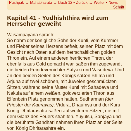
Pushpak
→
Mahabharata
→
Buch 12
•
Zurück
↔
Weiter
•
News
Schrift
Kapitel 41 - Yudhishthira wird zum
Herrscher geweiht
Vaisampayana sprach:
So nahm der königliche Sohn der Kunti, vom Kummer
und Fieber seines Herzens befreit, seinen Platz mit dem
Gesicht nach Osten auf dem herrschaftlichen golden
Thron ein. Auf einem anderen herrlichen Thron, der
ebenfalls aus Gold gemacht war, saßen ihm zugewandt
die beiden Feindevernichter Satyaki und Vasudeva. Und
an den beiden Seiten des Königs saßen Bhima und
Arjuna auf zwei schönen, mit Juwelen geschmückten
Sitzen, während seine Mutter Kunti mit Sahadeva und
Nakula auf einem weißen, goldverzierten Thron aus
Elfenbein Platz genommen hatten. Sudharman
(der
Priester der Kauravas)
, Vidura, Dhaumya und der Kuru
König Dhritarashtra saßen auf weiteren Sitzen, die mit
dem Glanz des Feuers strahlten. Yuyutsu, Sanjaya und
die berühmte Gandhari nahmen ihren Platz an der Seite
von König Dhritarashtra ein.