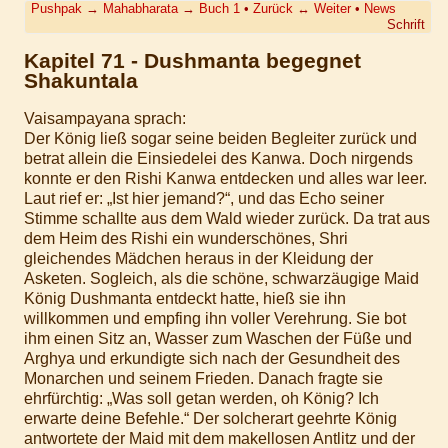
Pushpak
→
Mahabharata
→
Buch 1
•
Zurück
↔
Weiter
•
News
Schrift
Kapitel 71 - Dushmanta begegnet
Shakuntala
Vaisampayana sprach:
Der König ließ sogar seine beiden Begleiter zurück und
betrat allein die Einsiedelei des Kanwa. Doch nirgends
konnte er den Rishi Kanwa entdecken und alles war leer.
Laut rief er: „Ist hier jemand?“, und das Echo seiner
Stimme schallte aus dem Wald wieder zurück. Da trat aus
dem Heim des Rishi ein wunderschönes, Shri
gleichendes Mädchen heraus in der Kleidung der
Asketen. Sogleich, als die schöne, schwarzäugige Maid
König Dushmanta entdeckt hatte, hieß sie ihn
willkommen und empfing ihn voller Verehrung. Sie bot
ihm einen Sitz an, Wasser zum Waschen der Füße und
Arghya und erkundigte sich nach der Gesundheit des
Monarchen und seinem Frieden. Danach fragte sie
ehrfürchtig: „Was soll getan werden, oh König? Ich
erwarte deine Befehle.“ Der solcherart geehrte König
antwortete der Maid mit dem makellosen Antlitz und der