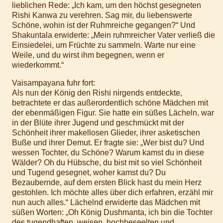
lieblichen Rede: „Ich kam, um den höchst gesegneten
Rishi Kanwa zu verehren. Sag mir, du liebenswerte
Schöne, wohin ist der Ruhmreiche gegangen?“ Und
Shakuntala erwiderte: „Mein ruhmreicher Vater verließ die
Einsiedelei, um Früchte zu sammeln. Warte nur eine
Weile, und du wirst ihm begegnen, wenn er
wiederkommt.“
Vaisampayana fuhr fort:
Als nun der König den Rishi nirgends entdeckte,
betrachtete er das außerordentlich schöne Mädchen mit
der ebenmäßigen Figur. Sie hatte ein süßes Lächeln, war
in der Blüte ihrer Jugend und geschmückt mit der
Schönheit ihrer makellosen Glieder, ihrer asketischen
Buße und ihrer Demut. Er fragte sie: „Wer bist du? Und
wessen Tochter, du Schöne? Warum kamst du in diese
Wälder? Oh du Hübsche, du bist mit so viel Schönheit
und Tugend gesegnet, woher kamst du? Du
Bezaubernde, auf dem ersten Blick hast du mein Herz
gestohlen. Ich möchte alles über dich erfahren, erzähl mir
nun auch alles.“ Lächelnd erwiderte das Mädchen mit
süßen Worten: „Oh König Dushmanta, ich bin die Tochter
des tugendhaften, weisen, hochbeseelten und