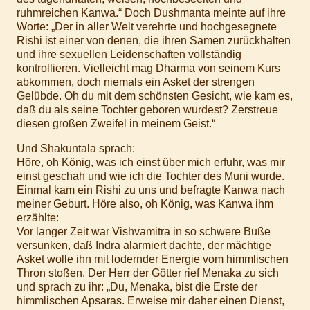
ruhmreichen Kanwa.“ Doch Dushmanta meinte auf ihre
Worte: „Der in aller Welt verehrte und hochgesegnete
Rishi ist einer von denen, die ihren Samen zurückhalten
und ihre sexuellen Leidenschaften vollständig
kontrollieren. Vielleicht mag Dharma von seinem Kurs
abkommen, doch niemals ein Asket der strengen
Gelübde. Oh du mit dem schönsten Gesicht, wie kam es,
daß du als seine Tochter geboren wurdest? Zerstreue
diesen großen Zweifel in meinem Geist.“
Und Shakuntala sprach:
Höre, oh König, was ich einst über mich erfuhr, was mir
einst geschah und wie ich die Tochter des Muni wurde.
Einmal kam ein Rishi zu uns und befragte Kanwa nach
meiner Geburt. Höre also, oh König, was Kanwa ihm
erzählte:
Vor langer Zeit war Vishvamitra in so schwere Buße
versunken, daß Indra alarmiert dachte, der mächtige
Asket wolle ihn mit lodernder Energie vom himmlischen
Thron stoßen. Der Herr der Götter rief Menaka zu sich
und sprach zu ihr: „Du, Menaka, bist die Erste der
himmlischen Apsaras. Erweise mir daher einen Dienst,