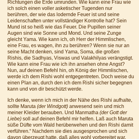
Richtungen die Erde umrunden. Wie kann eine Frau wie
ich solch einen voller asketischer Tugenden nur
berühren, der wie das lodernde Feuer ist und seine
Leidenschaften unter vollständiger Kontrolle hat? Sein
Mund ist so heiß wie das Feuer. Die Pupillen seiner
Augen sind wie Sonne und Mond. Und seine Zunge
gleicht Yama. Wie kann ich, oh Herr der Himmlischen,
eine Frau, es wagen, ihn zu berühren? Wenn sie nur an
seine Macht denken, sind Yama, Soma, die großen
Rishis, die Sadhyas, Viswas und Valakhilyas verängstigt.
Wie kann eine Frau wie ich ihn ansehen ohne Angst?
Nun, auf deinen Befehl hin, oh König der Himmlischen,
werde ich dem Rishi wohl entgegentreten. Doch weise du
einen Plan an, durch den ich dem Rishi sicher begegnen
kann und von dir beschützt werde.
Ich denke, wenn ich mich in der Nähe des Rishi aufhalte,
sollte Maruta
(der Windgott)
anwesend sein und mich
meiner Kleider berauben. Und Manmatha
(der Gott der
Liebe)
soll auf deinen Befehl mir helfen. Laß auch Maruta
süße Düfte vom Wald herüberwehen und den Rishi damit
verführen.“ Nachdem sie dies ausgesprochen und sich
davon überzeugt hatte, daß alles wohl vorbereitet war,