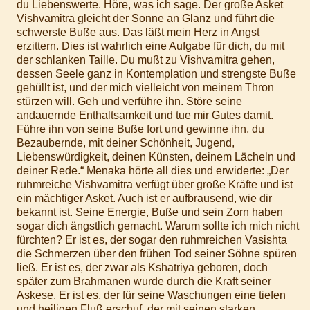
du Liebenswerte. Höre, was ich sage. Der große Asket
Vishvamitra gleicht der Sonne an Glanz und führt die
schwerste Buße aus. Das läßt mein Herz in Angst
erzittern. Dies ist wahrlich eine Aufgabe für dich, du mit
der schlanken Taille. Du mußt zu Vishvamitra gehen,
dessen Seele ganz in Kontemplation und strengste Buße
gehüllt ist, und der mich vielleicht von meinem Thron
stürzen will. Geh und verführe ihn. Störe seine
andauernde Enthaltsamkeit und tue mir Gutes damit.
Führe ihn von seine Buße fort und gewinne ihn, du
Bezaubernde, mit deiner Schönheit, Jugend,
Liebenswürdigkeit, deinen Künsten, deinem Lächeln und
deiner Rede.“ Menaka hörte all dies und erwiderte: „Der
ruhmreiche Vishvamitra verfügt über große Kräfte und ist
ein mächtiger Asket. Auch ist er aufbrausend, wie dir
bekannt ist. Seine Energie, Buße und sein Zorn haben
sogar dich ängstlich gemacht. Warum sollte ich mich nicht
fürchten? Er ist es, der sogar den ruhmreichen Vasishta
die Schmerzen über den frühen Tod seiner Söhne spüren
ließ. Er ist es, der zwar als Kshatriya geboren, doch
später zum Brahmanen wurde durch die Kraft seiner
Askese. Er ist es, der für seine Waschungen eine tiefen
und heiligen Fluß erschuf, der mit seinen starken