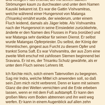
Strömungen kaum zu durchwaten und unter dem Namen
Kausiki bekannt ist. Es war die Gattin Vishvamitras,
welche während einer Hungersnot von Matanga
(Trisanku)
ernährt wurde, der wiederum, unter einem
Fluch leidend, damals als Jäger lebte. Als Vishvamitra
nach der Hungersnot in seine Einsiedelei zurückkehrte,
änderte er den Namen des Flusses in Para
(vorüber)
und
war Matanga sehr dankbar für seinen Dienst. Er selbst
wurde Matangas Opferpriester. Du selbst, der König der
Himmlischen, gingest aus Furcht zu diesem Opfer und
trankst Soma Saft. Es war Vishvamitra, der aus Zorn eine
zweite Welt erschuf mit zahllosen Sternen beginnend bei
Sravana. Er ist es, der Trisanku Schutz gewährte, als er
unter dem Fluch seines Lehrers litt.
Ich fürchte mich, solch einem Tatenvollen zu begegnen.
Sag mir Indra, welche Mittel ich anwenden soll, so daß
sein Zorn mich nicht verbrennt. Denn er kann mit seinem
Glanz die drei Welten vernichten und die Erde erbeben
lassen, wenn er mit dem Fuß aufstampft. Er kann den
großen Meru vom Boden abtrennen und ihn weit weg
werfen. Er kann in einem Augenblick auf allen zehn