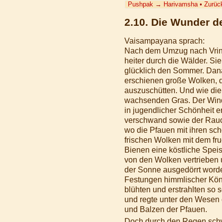
Pushpak
→
Harivamsha
•
Zurüc
2.10. Die Wunder d
Vaisampayana sprach:
Nach dem Umzug nach Vrin
heiter durch die Wälder. Si
glücklich den Sommer. Dan
erschienen große Wolken, 
auszuschütten. Und wie die
wachsenden Gras. Der Wind t
in jugendlicher Schönheit 
verschwand sowie der Rauch 
wo die Pfauen mit ihren sch
frischen Wolken mit dem f
Bienen eine köstliche Speis
von den Wolken vertrieben 
der Sonne ausgedörrt worde
Festungen himmlischer Kön
blühten und erstrahlten so
und regte unter den Wesen
und Balzen der Pfauen.
Doch durch den Regen schw