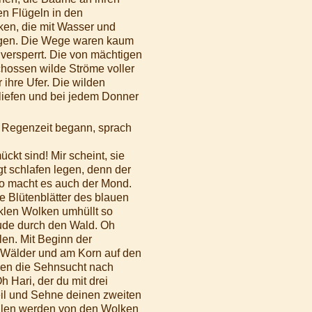
en Flügeln in den
en, die mit Wasser und
tragen. Die Wege waren kaum
ersperrt. Die von mächtigen
hossen wilde Ströme voller
ihre Ufer. Die wilden
iefen und bei jedem Donner
e Regenzeit begann, sprach
kt sind! Mir scheint, sie
t schlafen legen, denn der
 so macht es auch der Mond.
e Blütenblätter des blauen
klen Wolken umhüllt so
ude durch den Wald. Oh
len. Mit Beginn der
r Wälder und am Korn auf den
en die Sehnsucht nach
 Hari, der du mit drei
eil und Sehne deinen zweiten
rahlen werden von den Wolken