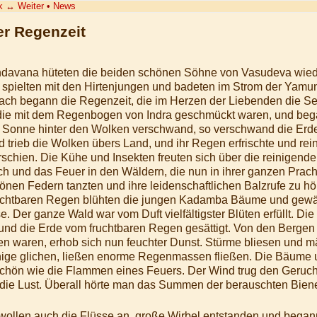
k
↔
Weiter
•
News
er Regenzeit
davana hüteten die beiden schönen Söhne von Vasudeva wied
e spielten mit den Hirtenjungen und badeten im Strom der Yamu
ach begann die Regenzeit, die im Herzen der Liebenden die S
die mit dem Regenbogen von Indra geschmückt waren, und be
 Sonne hinter den Wolken verschwand, so verschwand die Erde
rieb die Wolken übers Land, und ihr Regen erfrischte und rein
erschien. Die Kühe und Insekten freuten sich über die reinigen
und das Feuer in den Wäldern, die nun in ihrer ganzen Pracht 
önen Federn tanzten und ihre leidenschaftlichen Balzrufe zu h
ruchtbaren Regen blühten die jungen Kadamba Bäume und gew
e. Der ganze Wald war vom Duft vielfältigster Blüten erfüllt. 
und die Erde vom fruchtbaren Regen gesättigt. Von den Bergen
n waren, erhob sich nun feuchter Dunst. Stürme bliesen und m
ige glichen, ließen enorme Regenmassen fließen. Die Bäume 
 schön wie die Flammen eines Feuers. Der Wind trug den Geruch
 die Lust. Überall hörte man das Summen der berauschten Bien
ollen auch die Flüsse an, große Wirbel entstanden und began