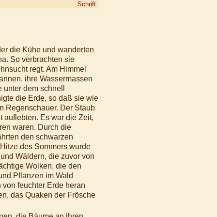
Schrift
er die Kühe und wanderten
na. So verbrachten sie
ehnsucht regt. Am Himmel
gannen, ihre Wassermassen
 unter dem schnell
igte die Erde, so daß sie wie
den Regenschauer. Der Staub
auflebten. Es war die Zeit,
ören waren. Durch die
ährten den schwarzen
Die Hitze des Sommers wurde
 und Wäldern, die zuvor von
ächtige Wolken, die den
und Pflanzen im Wald
 von feuchter Erde heran
en, das Quaken der Frösche
nen, die Bäume an ihren