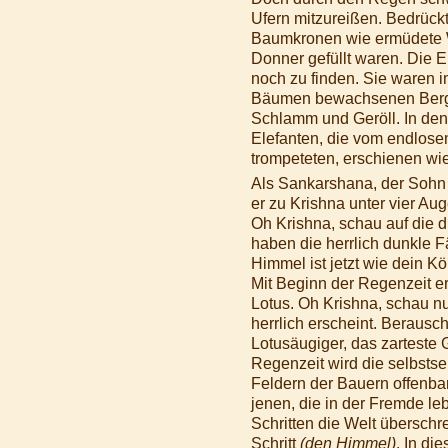
Ufern mitzureißen. Bedrück
Baumkronen wie ermüdete W
Donner gefüllt waren. Die 
noch zu finden. Sie waren
Bäumen bewachsenen Berge w
Schlamm und Geröll. In den 
Elefanten, die vom endlos
trompeteten, erschienen wi
Als Sankarshana, der Sohn 
er zu Krishna unter vier Aug
Oh Krishna, schau auf die d
haben die herrlich dunkle 
Himmel ist jetzt wie dein K
Mit Beginn der Regenzeit er
Lotus. Oh Krishna, schau n
herrlich erscheint. Beraus
Lotusäugiger, das zarteste
Regenzeit wird die selbsts
Feldern der Bauern offenb
jenen, die in der Fremde le
Schritten die Welt übersch
Schritt
(den Himmel)
. In di