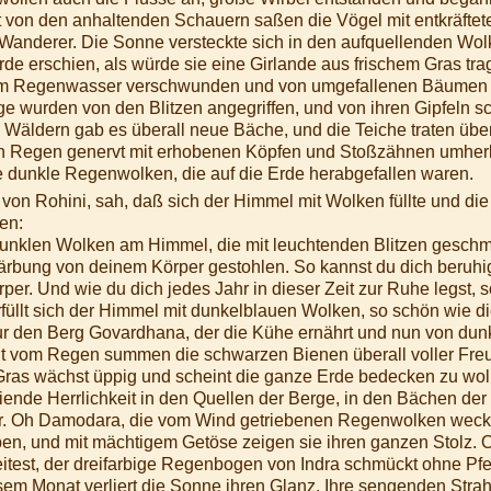
t von den anhaltenden Schauern saßen die Vögel mit entkräftet
anderer. Die Sonne versteckte sich in den aufquellenden Wolk
Erde erschien, als würde sie eine Girlande aus frischem Gras 
 im Regenwasser verschwunden und von umgefallenen Bäumen v
urden von den Blitzen angegriffen, und von ihren Gipfeln sc
Wäldern gab es überall neue Bäche, und die Teiche traten über 
en Regen genervt mit erhobenen Köpfen und Stoßzähnen umherl
e dunkle Regenwolken, die auf die Erde herabgefallen waren.
von Rohini, sah, daß sich der Himmel mit Wolken füllte und di
en:
unklen Wolken am Himmel, die mit leuchtenden Blitzen geschmüc
Färbung von deinem Körper gestohlen. So kannst du dich beruhig
örper. Und wie du dich jedes Jahr in dieser Zeit zur Ruhe legst,
füllt sich der Himmel mit dunkelblauen Wolken, so schön wie di
ur den Berg Govardhana, der die Kühe ernährt und nun von dun
cht vom Regen summen die schwarzen Bienen überall voller Fre
 Gras wächst üppig und scheint die ganze Erde bedecken zu wol
eiende Herrlichkeit in den Quellen der Berge, in den Bächen de
ar. Oh Damodara, die vom Wind getriebenen Regenwolken weck
ben, und mit mächtigem Getöse zeigen sie ihren ganzen Stolz. Oh
reitest, der dreifarbige Regenbogen von Indra schmückt ohne Pf
esem Monat verliert die Sonne ihren Glanz. Ihre sengenden St