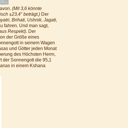
davon.
(Mit 3,6 könnte
sch ±23,4° beträgt.)
Der
yatri, Brihati, Ushnik, Jagati,
 fahren. Und man sagt,
aus Respekt)
. Der
von der Größe eines
Sonnengott in seinem Wagen
asas und Götter jeden Monat
perung des Höchsten Herrn,
t der Sonnengott die 95,1
ojanas in einem Kshana