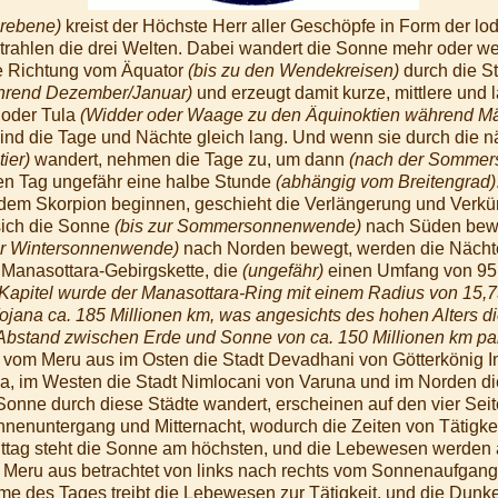
orebene)
kreist der Höchste Herr aller Geschöpfe in Form der 
trahlen die drei Welten. Dabei wandert die Sonne mehr oder wen
he Richtung vom Äquator
(bis zu den Wendekreisen)
durch die S
hrend Dezember/Januar)
und erzeugt damit kurze, mittlere und
 oder Tula
(Widder oder Waage zu den Äquinoktien während Mär
sind die Tage und Nächte gleich lang. Und wenn sie durch die n
tier)
wandert, nehmen die Tage zu, um dann
(nach der Somme
n Tag ungefähr eine halbe Stunde
(abhängig vom Breitengrad)
t dem Skorpion beginnen, geschieht die Verlängerung und Verk
sich die Sonne
(bis zur Sommersonnenwende)
nach Süden bewe
ur Wintersonnenwende)
nach Norden bewegt, werden die Nächte
 Manasottara-Gebirgskette, die
(ungefähr)
einen Umfang von 95
en Kapitel wurde der Manasottara-Ring mit einem Radius von 15,
ojana ca. 185 Millionen km, was angesichts des hohen Alters di
Abstand zwischen Erde und Sonne von ca. 150 Millionen km pa
 vom Meru aus im Osten die Stadt Devadhani von Götterkönig In
 im Westen die Stadt Nimlocani von Varuna und im Norden di
nne durch diese Städte wandert, erscheinen auf den vier Sei
nenuntergang und Mitternacht, wodurch die Zeiten von Tätigk
ttag steht die Sonne am höchsten, und die Lebewesen werden 
 Meru aus betrachtet von links nach rechts vom Sonnenaufgan
 des Tages treibt die Lebewesen zur Tätigkeit, und die Dunkel