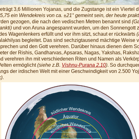
trägt 3,6 Millionen Yojanas, und die Zugstange ist ein Viertel 
,75 ein Wendekreis von ca. ±21° gemeint sein, der heute prakti
rden gezogen, die nach den vedischen Metren benannt sind
(Ga
ankti)
und von Aruna angespannt wurden, um den Sonnengott zu
des Wagenlenkers erfüllt und vor ihm sitzt, schaut er rückwärts
(
lakhilyas begleitet. Das sind sechzigtausend mächtige Weise 
sprechen und den Gott verehren. Darüber hinaus dienen dem 
eter der Rishis, Gandharvas, Apsaras, Nagas, Yakshas, Raksh
d verehren ihn mit verschiedenen Riten und Namen als Verkör
Welten ermöglicht
(siehe z.B.
Vishnu-Purana 2.10
)
. So durchquer
ngs der irdischen Welt mit einer Geschwindigkeit von 2.500 Y
k)
.