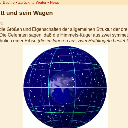
→
Buch 5
•
Zurück
↔
Weiter
•
News
tt und sein Wagen
h:
r die Größen und Eigenschaften der allgemeinen Struktur der dr
Die Gelehrten sagen, daß die Himmels-Kugel aus zwei symmetri
ähnlich einer Erbse
(die im Inneren aus zwei Halbkugeln besteht