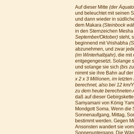
Auf dieser Mitte
(der Äquat
und beleuchtet mit seinen S
und dann wieder in südlic
dem Makara
(Steinbock wä
in den Sternzeichen Mesha
September/Oktober)
steht, 
beginnend mit Vrishabha
(S
abzunehmen, und zwar jede
(im Winterhalbjahr)
, die mi
entgegengesetzt. Solange 
und solange sie sich
(bis z
nimmt sie ihre Bahn auf der
x 2 x 3 Millionen, im letzt
berechnet, also bei 12 km/Y
zu dem heute berechneten 
daß auf dieser Gebirgskette
Samyamani von König Yama,
Mondgott Soma. Wenn die So
Sonnenaufgang, Mittag, Son
bestimmt werden. Gegen Mi
Ansonsten wandert sie vom
Sonnenuntergang. Die Wärme