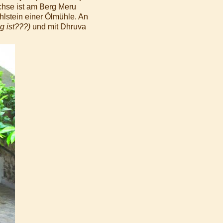
hse ist am Berg Meru
lstein einer Ölmühle. An
g ist???)
und mit Dhruva