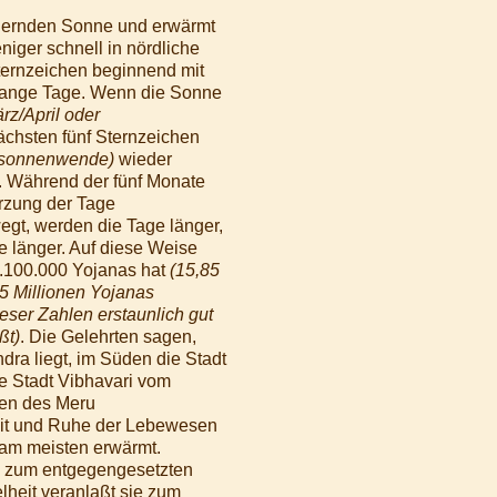
lodernden Sonne und erwärmt
iger schnell in nördliche
ternzeichen beginnend mit
 lange Tage. Wenn die Sonne
z/April oder
ächsten fünf Sternzeichen
rsonnenwende)
wieder
. Während der fünf Monate
ürzung der Tage
gt, werden die Tage länger,
 länger. Auf diese Weise
.100.000 Yojanas hat
(15,85
75 Millionen Yojanas
eser Zahlen erstaunlich gut
ßt)
. Die Gelehrten sagen,
dra liegt, im Süden die Stadt
e Stadt Vibhavari vom
ten des Meru
eit und Ruhe der Lebewesen
am meisten erwärmt.
g zum entgegengesetzten
heit veranlaßt sie zum