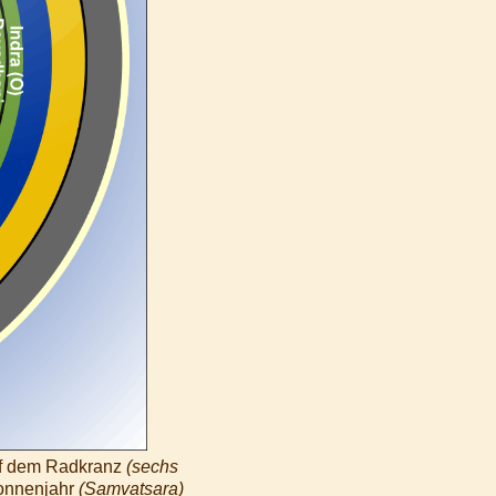
uf dem Radkranz
(sechs
Sonnenjahr
(Samvatsara)