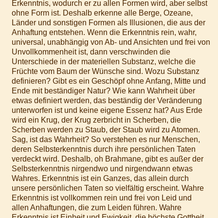
Erkenntnis, wodurch er zu allen Formen wird, aber selbst
ohne Form ist. Deshalb erkenne alle Berge, Ozeane,
Länder und sonstigen Formen als Illusionen, die aus der
Anhaftung entstehen. Wenn die Erkenntnis rein, wahr,
universal, unabhängig von Ab- und Ansichten und frei von
Unvollkommenheit ist, dann verschwinden die
Unterschiede in der materiellen Substanz, welche die
Früchte vom Baum der Wünsche sind. Wozu Substanz
definieren? Gibt es ein Geschöpf ohne Anfang, Mitte und
Ende mit beständiger Natur? Wie kann Wahrheit über
etwas definiert werden, das beständig der Veränderung
unterworfen ist und keine eigene Essenz hat? Aus Erde
wird ein Krug, der Krug zerbricht in Scherben, die
Scherben werden zu Staub, der Staub wird zu Atomen.
Sag, ist das Wahrheit? So verstehen es nur Menschen,
deren Selbsterkenntnis durch ihre persönlichen Taten
verdeckt wird. Deshalb, oh Brahmane, gibt es außer der
Selbsterkenntnis nirgendwo und nirgendwann etwas
Wahres. Erkenntnis ist ein Ganzes, das allein durch
unsere persönlichen Taten so vielfältig erscheint. Wahre
Erkenntnis ist vollkommen rein und frei von Leid und
allen Anhaftungen, die zum Leiden führen. Wahre
Erkenntnis ist Einheit und Ewigkeit, die höchste Gottheit,