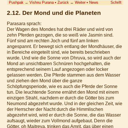
Pushpak
→
Vishnu Purana
•
Zurück
↔
Weiter
•
News
Schrift
2.12. Der Mond und die Planeten
Parasara sprach:
Der Wagen des Mondes hat drei Räder und wird von
zehn Pferden gezogen, die so weiß wie Jasmin sind.
Fünf sind am rechten Joch und fünf am linken
angespannt. Er bewegt sich entlang der Mondhäuser, die
in Bereiche eingeteilt sind, wie bereits beschrieben
wurde. Und wie die Sonne von Dhruva, so wird auch der
Mond an unsichtbaren Schnüren hochgehalten, die
entsprechend seinem Lauf angezogen oder locker
gelassen werden. Die Pferde stammen aus dem Wasser
und ziehen den Mond über die ganze
Schöpfungsperiode, wie es auch die Pferde der Sonne
tun. Die leuchtende Sonne ernährt den Mond mit einem
einzigen Strahl, nachdem er durch die Götter bis zum
Neumond abgezehrt wurde. Und in der gleichen Zeit, wie
der Herrscher der Nacht durch die Himmlischen
abgezehrt wird, wird er durch die Sonne, die das Wasser
aufsaugt, wieder zum Vollmond aufgebaut. Denn die
Götter, oh Maitreya, trinken das Amrit, das über einen