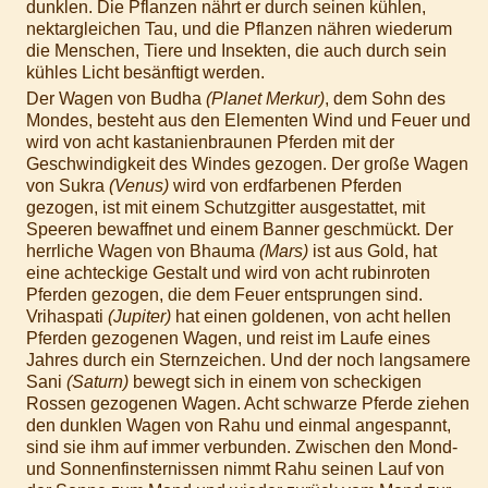
dunklen. Die Pflanzen nährt er durch seinen kühlen,
nektargleichen Tau, und die Pflanzen nähren wiederum
die Menschen, Tiere und Insekten, die auch durch sein
kühles Licht besänftigt werden.
Der Wagen von Budha
(Planet Merkur)
, dem Sohn des
Mondes, besteht aus den Elementen Wind und Feuer und
wird von acht kastanienbraunen Pferden mit der
Geschwindigkeit des Windes gezogen. Der große Wagen
von Sukra
(Venus)
wird von erdfarbenen Pferden
gezogen, ist mit einem Schutzgitter ausgestattet, mit
Speeren bewaffnet und einem Banner geschmückt. Der
herrliche Wagen von Bhauma
(Mars)
ist aus Gold, hat
eine achteckige Gestalt und wird von acht rubinroten
Pferden gezogen, die dem Feuer entsprungen sind.
Vrihaspati
(Jupiter)
hat einen goldenen, von acht hellen
Pferden gezogenen Wagen, und reist im Laufe eines
Jahres durch ein Sternzeichen. Und der noch langsamere
Sani
(Saturn)
bewegt sich in einem von scheckigen
Rossen gezogenen Wagen. Acht schwarze Pferde ziehen
den dunklen Wagen von Rahu und einmal angespannt,
sind sie ihm auf immer verbunden. Zwischen den Mond-
und Sonnenfinsternissen nimmt Rahu seinen Lauf von