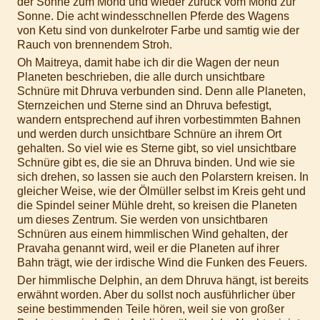
der Sonne zum Mond und wieder zurück vom Mond zur
Sonne. Die acht windesschnellen Pferde des Wagens
von Ketu sind von dunkelroter Farbe und samtig wie der
Rauch von brennendem Stroh.
Oh Maitreya, damit habe ich dir die Wagen der neun
Planeten beschrieben, die alle durch unsichtbare
Schnüre mit Dhruva verbunden sind. Denn alle Planeten,
Sternzeichen und Sterne sind an Dhruva befestigt,
wandern entsprechend auf ihren vorbestimmten Bahnen
und werden durch unsichtbare Schnüre an ihrem Ort
gehalten. So viel wie es Sterne gibt, so viel unsichtbare
Schnüre gibt es, die sie an Dhruva binden. Und wie sie
sich drehen, so lassen sie auch den Polarstern kreisen. In
gleicher Weise, wie der Ölmüller selbst im Kreis geht und
die Spindel seiner Mühle dreht, so kreisen die Planeten
um dieses Zentrum. Sie werden von unsichtbaren
Schnüren aus einem himmlischen Wind gehalten, der
Pravaha genannt wird, weil er die Planeten auf ihrer
Bahn trägt, wie der irdische Wind die Funken des Feuers.
Der himmlische Delphin, an dem Dhruva hängt, ist bereits
erwähnt worden. Aber du sollst noch ausführlicher über
seine bestimmenden Teile hören, weil sie von großer