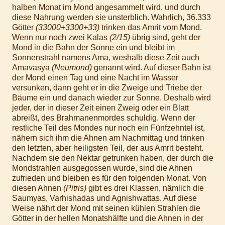
halben Monat im Mond angesammelt wird, und durch
diese Nahrung werden sie unsterblich. Wahrlich, 36.333
Götter
(33000+3300+33)
trinken das Amrit vom Mond.
Wenn nur noch zwei Kalas
(2/15)
übrig sind, geht der
Mond in die Bahn der Sonne ein und bleibt im
Sonnenstrahl namens Ama, weshalb diese Zeit auch
Amavasya
(Neumond)
genannt wird. Auf dieser Bahn ist
der Mond einen Tag und eine Nacht im Wasser
versunken, dann geht er in die Zweige und Triebe der
Bäume ein und danach wieder zur Sonne. Deshalb wird
jeder, der in dieser Zeit einen Zweig oder ein Blatt
abreißt, des Brahmanenmordes schuldig. Wenn der
restliche Teil des Mondes nur noch ein Fünfzehntel ist,
nähern sich ihm die Ahnen am Nachmittag und trinken
den letzten, aber heiligsten Teil, der aus Amrit besteht.
Nachdem sie den Nektar getrunken haben, der durch die
Mondstrahlen ausgegossen wurde, sind die Ahnen
zufrieden und bleiben es für den folgenden Monat. Von
diesen Ahnen
(Pitris)
gibt es drei Klassen, nämlich die
Saumyas, Varhishadas und Agnishwattas. Auf diese
Weise nährt der Mond mit seinen kühlen Strahlen die
Götter in der hellen Monatshälfte und die Ahnen in der