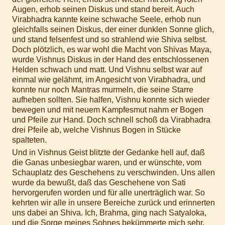
Augen, erhob seinen Diskus und stand bereit. Auch
Virabhadra kannte keine schwache Seele, erhob nun
gleichfalls seinen Diskus, der einer dunklen Sonne glich,
und stand felsenfest und so strahlend wie Shiva selbst.
Doch plötzlich, es war wohl die Macht von Shivas Maya,
wurde Vishnus Diskus in der Hand des entschlossenen
Helden schwach und matt. Und Vishnu selbst war auf
einmal wie gelähmt, im Angesicht von Virabhadra, und
konnte nur noch Mantras murmeln, die seine Starre
aufheben sollten. Sie halfen, Vishnu konnte sich wieder
bewegen und mit neuem Kampfesmut nahm er Bogen
und Pfeile zur Hand. Doch schnell schoß da Virabhadra
drei Pfeile ab, welche Vishnus Bogen in Stücke
spalteten.
Und in Vishnus Geist blitzte der Gedanke hell auf, daß
die Ganas unbesiegbar waren, und er wünschte, vom
Schauplatz des Geschehens zu verschwinden. Uns allen
wurde da bewußt, daß das Geschehene von Sati
hervorgerufen worden und für alle unerträglich war. So
kehrten wir alle in unsere Bereiche zurück und erinnerten
uns dabei an Shiva. Ich, Brahma, ging nach Satyaloka,
und die Sorge meines Sohnes bekümmerte mich sehr.