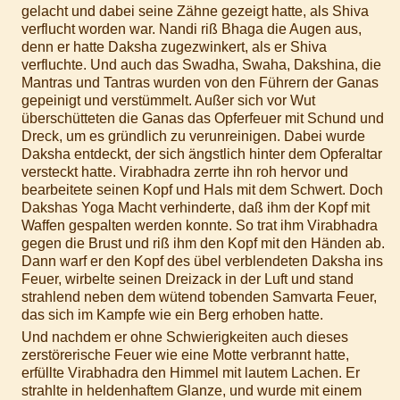
gelacht und dabei seine Zähne gezeigt hatte, als Shiva
verflucht worden war. Nandi riß Bhaga die Augen aus,
denn er hatte Daksha zugezwinkert, als er Shiva
verfluchte. Und auch das Swadha, Swaha, Dakshina, die
Mantras und Tantras wurden von den Führern der Ganas
gepeinigt und verstümmelt. Außer sich vor Wut
überschütteten die Ganas das Opferfeuer mit Schund und
Dreck, um es gründlich zu verunreinigen. Dabei wurde
Daksha entdeckt, der sich ängstlich hinter dem Opferaltar
versteckt hatte. Virabhadra zerrte ihn roh hervor und
bearbeitete seinen Kopf und Hals mit dem Schwert. Doch
Dakshas Yoga Macht verhinderte, daß ihm der Kopf mit
Waffen gespalten werden konnte. So trat ihm Virabhadra
gegen die Brust und riß ihm den Kopf mit den Händen ab.
Dann warf er den Kopf des übel verblendeten Daksha ins
Feuer, wirbelte seinen Dreizack in der Luft und stand
strahlend neben dem wütend tobenden Samvarta Feuer,
das sich im Kampfe wie ein Berg erhoben hatte.
Und nachdem er ohne Schwierigkeiten auch dieses
zerstörerische Feuer wie eine Motte verbrannt hatte,
erfüllte Virabhadra den Himmel mit lautem Lachen. Er
strahlte in heldenhaftem Glanze, und wurde mit einem