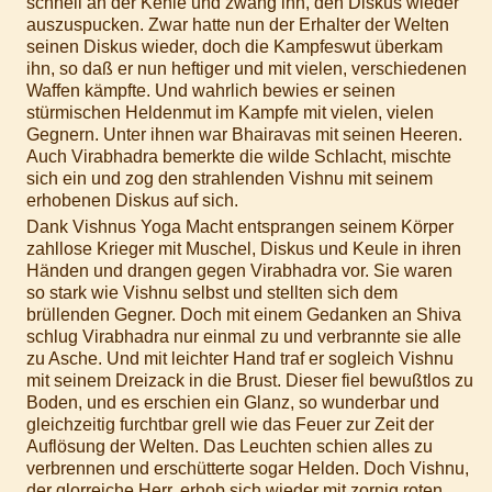
schnell an der Kehle und zwang ihn, den Diskus wieder
auszuspucken. Zwar hatte nun der Erhalter der Welten
seinen Diskus wieder, doch die Kampfeswut überkam
ihn, so daß er nun heftiger und mit vielen, verschiedenen
Waffen kämpfte. Und wahrlich bewies er seinen
stürmischen Heldenmut im Kampfe mit vielen, vielen
Gegnern. Unter ihnen war Bhairavas mit seinen Heeren.
Auch Virabhadra bemerkte die wilde Schlacht, mischte
sich ein und zog den strahlenden Vishnu mit seinem
erhobenen Diskus auf sich.
Dank Vishnus Yoga Macht entsprangen seinem Körper
zahllose Krieger mit Muschel, Diskus und Keule in ihren
Händen und drangen gegen Virabhadra vor. Sie waren
so stark wie Vishnu selbst und stellten sich dem
brüllenden Gegner. Doch mit einem Gedanken an Shiva
schlug Virabhadra nur einmal zu und verbrannte sie alle
zu Asche. Und mit leichter Hand traf er sogleich Vishnu
mit seinem Dreizack in die Brust. Dieser fiel bewußtlos zu
Boden, und es erschien ein Glanz, so wunderbar und
gleichzeitig furchtbar grell wie das Feuer zur Zeit der
Auflösung der Welten. Das Leuchten schien alles zu
verbrennen und erschütterte sogar Helden. Doch Vishnu,
der glorreiche Herr, erhob sich wieder mit zornig roten