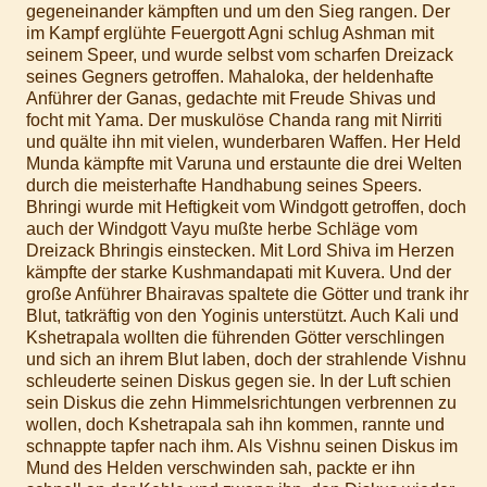
gegeneinander kämpften und um den Sieg rangen. Der
im Kampf erglühte Feuergott Agni schlug Ashman mit
seinem Speer, und wurde selbst vom scharfen Dreizack
seines Gegners getroffen. Mahaloka, der heldenhafte
Anführer der Ganas, gedachte mit Freude Shivas und
focht mit Yama. Der muskulöse Chanda rang mit Nirriti
und quälte ihn mit vielen, wunderbaren Waffen. Her Held
Munda kämpfte mit Varuna und erstaunte die drei Welten
durch die meisterhafte Handhabung seines Speers.
Bhringi wurde mit Heftigkeit vom Windgott getroffen, doch
auch der Windgott Vayu mußte herbe Schläge vom
Dreizack Bhringis einstecken. Mit Lord Shiva im Herzen
kämpfte der starke Kushmandapati mit Kuvera. Und der
große Anführer Bhairavas spaltete die Götter und trank ihr
Blut, tatkräftig von den Yoginis unterstützt. Auch Kali und
Kshetrapala wollten die führenden Götter verschlingen
und sich an ihrem Blut laben, doch der strahlende Vishnu
schleuderte seinen Diskus gegen sie. In der Luft schien
sein Diskus die zehn Himmelsrichtungen verbrennen zu
wollen, doch Kshetrapala sah ihn kommen, rannte und
schnappte tapfer nach ihm. Als Vishnu seinen Diskus im
Mund des Helden verschwinden sah, packte er ihn