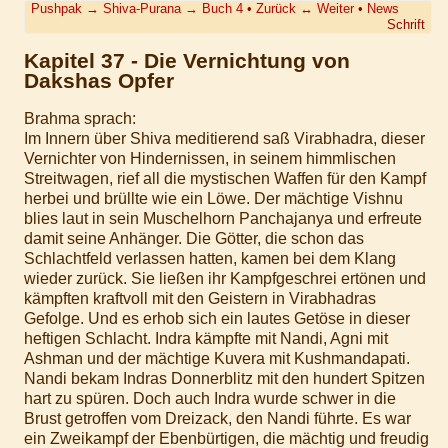
Pushpak
→
Shiva-Purana
→
Buch 4
•
Zurück
↔
Weiter
•
News
Schrift
Kapitel 37 - Die Vernichtung von
Dakshas Opfer
Brahma sprach:
Im Innern über Shiva meditierend saß Virabhadra, dieser
Vernichter von Hindernissen, in seinem himmlischen
Streitwagen, rief all die mystischen Waffen für den Kampf
herbei und brüllte wie ein Löwe. Der mächtige Vishnu
blies laut in sein Muschelhorn Panchajanya und erfreute
damit seine Anhänger. Die Götter, die schon das
Schlachtfeld verlassen hatten, kamen bei dem Klang
wieder zurück. Sie ließen ihr Kampfgeschrei ertönen und
kämpften kraftvoll mit den Geistern in Virabhadras
Gefolge. Und es erhob sich ein lautes Getöse in dieser
heftigen Schlacht. Indra kämpfte mit Nandi, Agni mit
Ashman und der mächtige Kuvera mit Kushmandapati.
Nandi bekam Indras Donnerblitz mit den hundert Spitzen
hart zu spüren. Doch auch Indra wurde schwer in die
Brust getroffen vom Dreizack, den Nandi führte. Es war
ein Zweikampf der Ebenbürtigen, die mächtig und freudig