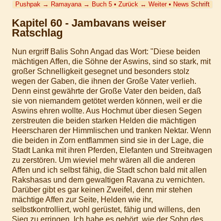
Pushpak
→
Ramayana
→
Buch 5
•
Zurück
↔
Weiter
•
News
Schrift
Kapitel 60 - Jambavans weiser
Ratschlag
Nun ergriff Balis Sohn Angad das Wort: "Diese beiden
mächtigen Affen, die Söhne der Aswins, sind so stark, mit
großer Schnelligkeit gesegnet und besonders stolz
wegen der Gaben, die ihnen der Große Vater verlieh.
Denn einst gewährte der Große Vater den beiden, daß
sie von niemandem getötet werden können, weil er die
Aswins ehren wollte. Aus Hochmut über diesen Segen
zerstreuten die beiden starken Helden die mächtigen
Heerscharen der Himmlischen und tranken Nektar. Wenn
die beiden in Zorn entflammen sind sie in der Lage, die
Stadt Lanka mit ihren Pferden, Elefanten und Streitwagen
zu zerstören. Um wieviel mehr wären all die anderen
Affen und ich selbst fähig, die Stadt schon bald mit allen
Rakshasas und dem gewaltigen Ravana zu vernichten.
Darüber gibt es gar keinen Zweifel, denn mir stehen
mächtige Affen zur Seite, Helden wie ihr,
selbstkontrolliert, wohl gerüstet, fähig und willens, den
Sieg zu erringen. Ich habe es gehört, wie der Sohn des