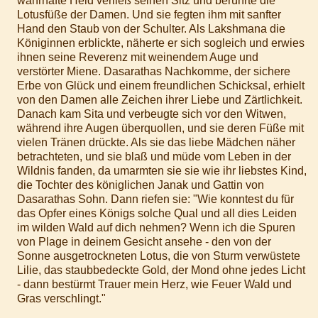
wahrhafte Held verließ seinen Sitz und berührte die
Lotusfüße der Damen. Und sie fegten ihm mit sanfter
Hand den Staub von der Schulter. Als Lakshmana die
Königinnen erblickte, näherte er sich sogleich und erwies
ihnen seine Reverenz mit weinendem Auge und
verstörter Miene. Dasarathas Nachkomme, der sichere
Erbe von Glück und einem freundlichen Schicksal, erhielt
von den Damen alle Zeichen ihrer Liebe und Zärtlichkeit.
Danach kam Sita und verbeugte sich vor den Witwen,
während ihre Augen überquollen, und sie deren Füße mit
vielen Tränen drückte. Als sie das liebe Mädchen näher
betrachteten, und sie blaß und müde vom Leben in der
Wildnis fanden, da umarmten sie sie wie ihr liebstes Kind,
die Tochter des königlichen Janak und Gattin von
Dasarathas Sohn. Dann riefen sie: "Wie konntest du für
das Opfer eines Königs solche Qual und all dies Leiden
im wilden Wald auf dich nehmen? Wenn ich die Spuren
von Plage in deinem Gesicht ansehe - den von der
Sonne ausgetrockneten Lotus, die von Sturm verwüstete
Lilie, das staubbedeckte Gold, der Mond ohne jedes Licht
- dann bestürmt Trauer mein Herz, wie Feuer Wald und
Gras verschlingt."