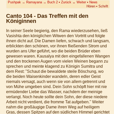
Pushpak
→
Ramayana
→
Buch 2
•
Zurück
↔
Weiter
•
News
Hören
•
Schrift
Canto 104 - Das Treffen mit den
Königinnen
In seiner Seele begierig, den Rama wiederzusehen, ließ
Vasishta den königlichen Witwen den Vortritt und folgte
ihnen dicht auf. Die Damen liefen, schwach und langsam,
erblickten den schönen, vor ihnen fließenden Strom und
wurden ans Ufer geführt, wo die beiden Brüder eben
gewesen waren. Kausalya mit den eingefallenen Wangen
und den trockenen Augen vom vielen Weinen begann zu
sprechen und meinte klagend zu Königin Sumitra und
dem Rest: "Schaut die bewaldete steile Böschung, wo
die beiden Waisenkinder wandeln, deren edler Geist
niemals versagt, auch wenn sie von allem getrennt und
von Mühe umgeben sind. Dein Sohn schöpft hier mit nie
ermüdender Liebe das Wasser, nachdem der meinige
verlangt. Noch heute sollte dein Sohn, der diese niedere
Arbeit nicht verdient, die fromme Tat aufgeben." Weiter
nahm die großäugige Dame ihren Weg auf heiligem
Gras, dessen Spitzen auf den südlichen Himmel gerichtet