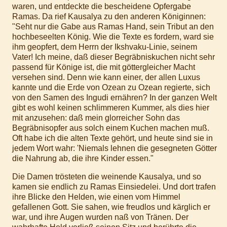
waren, und entdeckte die bescheidene Opfergabe
Ramas. Da rief Kausalya zu den anderen Königinnen:
"Seht nur die Gabe aus Ramas Hand, sein Tribut an den
hochbeseelten König. Wie die Texte es fordern, ward sie
ihm geopfert, dem Herrn der Ikshvaku-Linie, seinem
Vater! Ich meine, daß dieser Begräbniskuchen nicht sehr
passend für Könige ist, die mit göttergleicher Macht
versehen sind. Denn wie kann einer, der allen Luxus
kannte und die Erde von Ozean zu Ozean regierte, sich
von den Samen des Ingudi ernähren? In der ganzen Welt
gibt es wohl keinen schlimmeren Kummer, als dies hier
mit anzusehen: daß mein glorreicher Sohn das
Begräbnisopfer aus solch einem Kuchen machen muß.
Oft habe ich die alten Texte gehört, und heute sind sie in
jedem Wort wahr: 'Niemals lehnen die gesegneten Götter
die Nahrung ab, die ihre Kinder essen."
Die Damen trösteten die weinende Kausalya, und so
kamen sie endlich zu Ramas Einsiedelei. Und dort trafen
ihre Blicke den Helden, wie einen vom Himmel
gefallenen Gott. Sie sahen, wie freudlos und kärglich er
war, und ihre Augen wurden naß von Tränen. Der