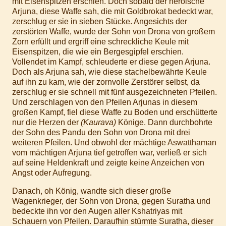
mit Eisenspitzen erschien. Doch sobald der heroische
Arjuna, diese Waffe sah, die mit Goldbrokat bedeckt war,
zerschlug er sie in sieben Stücke. Angesichts der
zerstörten Waffe, wurde der Sohn von Drona von großem
Zorn erfüllt und ergriff eine schreckliche Keule mit
Eisenspitzen, die wie ein Bergesgipfel erschien.
Vollendet im Kampf, schleuderte er diese gegen Arjuna.
Doch als Arjuna sah, wie diese stachelbewährte Keule
auf ihn zu kam, wie der zornvolle Zerstörer selbst, da
zerschlug er sie schnell mit fünf ausgezeichneten Pfeilen.
Und zerschlagen von den Pfeilen Arjunas in diesem
großen Kampf, fiel diese Waffe zu Boden und erschütterte
nur die Herzen der
(Kaurava)
Könige. Dann durchbohrte
der Sohn des Pandu den Sohn von Drona mit drei
weiteren Pfeilen. Und obwohl der mächtige Aswatthaman
vom mächtigen Arjuna tief getroffen war, verließ er sich
auf seine Heldenkraft und zeigte keine Anzeichen von
Angst oder Aufregung.
Danach, oh König, wandte sich dieser große
Wagenkrieger, der Sohn von Drona, gegen Suratha und
bedeckte ihn vor den Augen aller Kshatriyas mit
Schauern von Pfeilen. Daraufhin stürmte Suratha, dieser