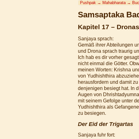
Pushpak
→
Mahabharata
→
Buc
Samsaptaka Bad
Kapitel 17 – Drona
Sanjaya sprach:
Gemäß ihrer Abteilungen un
und Drona sprach traurig u
Ich hab es dir vorher gesa
nicht einmal die Götter. Obw
meinen Worten: Krishna und
von Yudhishthira abzuziehe
herausfordern und damit zu 
denjenigen besiegt hat. In 
Augen von Dhrishtadyumna 
mit seinem Gefolge unter de
Yudhishthira als Gefangene
zu besiegen.
Der Eid der Trigartas
Sanjaya fuhr fort: