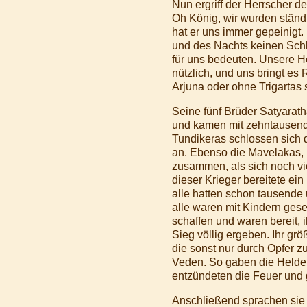
Nun ergriff der Herrscher d
Oh König, wir wurden ständ
hat er uns immer gepeinigt
und des Nachts keinen Schla
für uns bedeuten. Unsere He
nützlich, und uns bringt e
Arjuna oder ohne Trigartas 
Seine fünf Brüder Satyarat
und kamen mit zehntausend
Tundikeras schlossen sich
an. Ebenso die Mavelakas,
zusammen, als sich noch v
dieser Krieger bereitete ei
alle hatten schon tausende 
alle waren mit Kindern gese
schaffen und waren bereit,
Sieg völlig ergeben. Ihr gr
die sonst nur durch Opfer 
Veden. So gaben die Helden
entzündeten die Feuer und g
Anschließend sprachen sie l