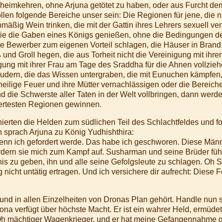
heimkehren, ohne Arjuna getötet zu haben, oder aus Furcht d
sollen folgende Bereiche unser sein: Die Regionen für jene, die
mäßig Wein trinken, die mit der Gattin ihres Lehrers sexuell v
e die Gaben eines Königs genießen, ohne die Bedingungen der
e Bewerber zum eigenen Vorteil schlagen, die Häuser in Brand 
d Groll hegen, die aus Torheit nicht die Vereinigung mit ihre
nigung mit ihrer Frau am Tage des Sraddha für die Ahnen vollziehe
eudern, die das Wissen untergraben, die mit Eunuchen kämpfen
e heilige Feuer und ihre Mütter vernachlässigen oder die Bereic
nd die Schwerste aller Taten in der Welt vollbringen, dann werde
rtesten Regionen gewinnen.
erten die Helden zum südlichen Teil des Schlachtfeldes und f
 sprach Arjuna zu König Yudhishthira:
wenn ich gefordert werde. Das habe ich geschworen. Diese Männ
ordern sie mich zum Kampf auf. Susharman und seine Brüder füh
bnis zu geben, ihn und alle seine Gefolgsleute zu schlagen. Oh S
nicht untätig ertragen. Und ich versichere dir aufrecht: Diese F
 und in allen Einzelheiten von Dronas Plan gehört. Handle nun 
na verfügt über höchste Macht. Er ist ein wahrer Held, ermüde
 Oh mächtiger Wagenkrieger, und er hat meine Gefangennahme 