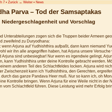
h 7
•
Zurück
↔
Weiter
•
News
ha Parva – Tod der Samsaptakas
s Niedergeschlagenheit und Vorschlag
d Unterabteilungen zogen sich die Truppen beider Armeen geord
nd zweifelnd zu Duryodhana:
gt: wenn Arjuna auf Yudhishthira aufpaßt, dann kann niemand Y
ohl wir ihn alle angegriffen haben, hat Arjuna unsere Versuche v
 Arjuna sind unbesiegbar! Nur wenn es irgendwie gelingt, Arj
n, kann Yudhishthira unter deine Kontrolle gebracht werden. M
einem anderen Teil des Schlachtfeldes locken. Arjuna wird nich
der Zwischenzeit kann ich Yudhishthira, den Gerechten, ergreife
durch das ganze Pandava Heer muß. Nur so kann ich, oh Mo
ine Kontrolle bringen. Wenn Arjuna für eine Weile nicht in der N
n vom Schlachtfeld führen. Diese Leistung wird mehr Erfolg br