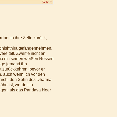
Schrift
net in ihre Zelte zurück,
udhishthira gefangennehmen,
ereitelt. Zweifle nicht an
una mit seinen weißen Rossen
öge jemand ihn
t zurückkehren, bevor er
n, auch wenn ich vor den
narch, den Sohn des Dharma
ähe ist, werde ich
ingen, als das Pandava Heer