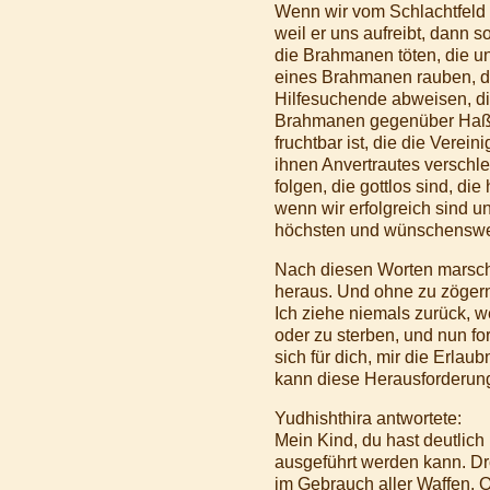
Wenn wir vom Schlachtfeld 
weil er uns aufreibt, dann 
die Brahmanen töten, die un
eines Brahmanen rauben, di
Hilfesuchende abweisen, di
Brahmanen gegenüber Haß un
fruchtbar ist, die die Verei
ihnen Anvertrautes verschl
folgen, die gottlos sind, di
wenn wir erfolgreich sind u
höchsten und wünschenswe
Nach diesen Worten marschi
heraus. Und ohne zu zögern
Ich ziehe niemals zurück, 
oder zu sterben, und nun f
sich für dich, mir die Erlau
kann diese Herausforderung 
Yudhishthira antwortete:
Mein Kind, du hast deutlich
ausgeführt werden kann. Dro
im Gebrauch aller Waffen.