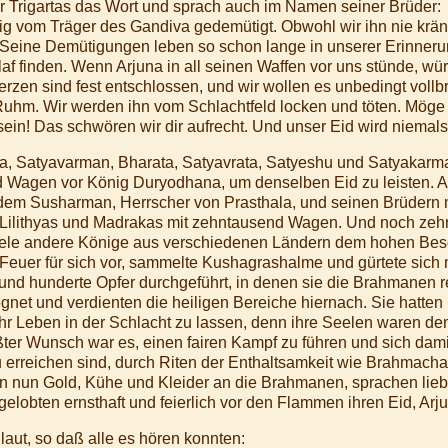
er Trigartas das Wort und sprach auch im Namen seiner Brüder:
ig vom Träger des Gandiva gedemütigt. Obwohl wir ihn nie kränk
. Seine Demütigungen leben so schon lange in unserer Erinner
f finden. Wenn Arjuna in all seinen Waffen vor uns stünde, wür
rzen sind fest entschlossen, und wir wollen es unbedingt vollbri
s Ruhm. Wir werden ihn vom Schlachtfeld locken und töten. Mög
sein! Das schwören wir dir aufrecht. Und unser Eid wird niema
ha, Satyavarman, Bharata, Satyavrata, Satyeshu und Satyakarma
 Wagen vor König Duryodhana, um denselben Eid zu leisten. 
 dem Susharman, Herrscher von Prasthala, und seinen Brüdern 
 Lilithyas und Madrakas mit zehntausend Wagen. Und noch z
iele andere Könige aus verschiedenen Ländern dem hohen Besc
n Feuer für sich vor, sammelte Kushagrashalme und gürtete sich
und hunderte Opfer durchgeführt, in denen sie die Brahmanen r
gnet und verdienten die heiligen Bereiche hiernach. Sie hatten 
 ihr Leben in der Schlacht zu lassen, denn ihre Seelen waren
ößter Wunsch war es, einen fairen Kampf zu führen und sich da
zu erreichen sind, durch Riten der Enthaltsamkeit wie Brahmach
 nun Gold, Kühe und Kleider an die Brahmanen, sprachen lieb
elobten ernsthaft und feierlich vor den Flammen ihren Eid, Arju
aut, so daß alle es hören konnten: