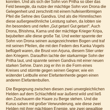
konnten. Und als sich der Sohn von Pritha so über das
Feld bewegte, da nutze der mächtige Sohn von Drona die
Gelegenheit und zerschnitt mit einem hufeisenförmigen
Pfeil die Sehne des Gandiva. Und als die Himmlischen
diese außergewöhnliche Leistung sahen, da lobten sie
ihn besonders und riefen „Gut getan! Gut getan!“. Auch
Drona, Bhishma, Karna und der mächtige Krieger Kripa,
bejubelten alle diese große Tat. Und weiter spannte der
Sohn von Drona seinen ausgezeichneten Bogen und traf
mit seinen Pfeilen, die mit den Federn des Kanka Vogels
beflügelt waren, die Brust von Arjuna, diesem Stier unter
den Kriegern. Daraufhin lachte der starkarmige Sohn der
Pritha laut, und spannte seinen Gandiva mit einer neuen
starken Sehne. Dann zog er ihn in die Form eines
Kreises und stürmte gegen seinen Gegner, wie ein
wütender Leitbulle einer Elefantenherde gegen einen
anderen Elefantenbullen.
Die Begegnung zwischen diesen zwei unvergleichlichen
Helden auf dem Schlachtfeld war äußerst wild und ließ
den Zuschauern die Haare zu Berge stehen. Und die
Kurus sahen mit großer Verwunderung, wie diese zwei
Helden mit ihrer mächtigen Energie, wie zwei gewaltige