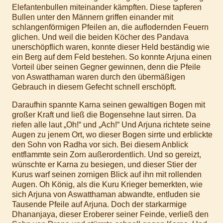
Elefantenbullen miteinander kämpften. Diese tapferen
Bullen unter den Männern griffen einander mit
schlangenförmigen Pfeilen an, die auflodernden Feuern
glichen. Und weil die beiden Köcher des Pandava
unerschöpflich waren, konnte dieser Held beständig wie
ein Berg auf dem Feld bestehen. So konnte Arjuna einen
Vorteil über seinen Gegner gewinnen, denn die Pfeile
von Aswatthaman waren durch den übermäßigen
Gebrauch in diesem Gefecht schnell erschöpft.
Daraufhin spannte Karna seinen gewaltigen Bogen mit
großer Kraft und ließ die Bogensehne laut sirren. Da
riefen alle laut „Oh!“ und „Ach!“ Und Arjuna richtete seine
Augen zu jenem Ort, wo dieser Bogen sirrte und erblickte
den Sohn von Radha vor sich. Bei diesem Anblick
entflammte sein Zorn außerordentlich. Und so gereizt,
wünschte er Karna zu besiegen, und dieser Stier der
Kurus warf seinen zornigen Blick auf ihn mit rollenden
Augen. Oh König, als die Kuru Krieger bemerkten, wie
sich Arjuna von Aswatthaman abwandte, entluden sie
Tausende Pfeile auf Arjuna. Doch der starkarmige
Dhananjaya, dieser Eroberer seiner Feinde, verließ den