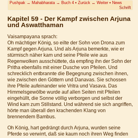
Pushpak
→
Mahabharata
→
Buch 4
•
Zurück
↔
Weiter
•
News
Schrift
Kapitel 59 - Der Kampf zwischen Arjuna
und Aswatthaman
Vaisampayana sprach:
Oh mächtiger König, so eilte der Sohn von Drona zum
Kampf gegen Arjuna. Und als Arjuna bemerkte, wie er
stürmisch näher kam und seine Pfeile wie aus
Regenwolken ausschüttete, da empfing ihn der Sohn der
Pritha ebenfalls mit einer Dusche von Pfeilen. Und
schrecklich entbrannte die Begegnung zwischen ihnen,
wie zwischen den Göttern und Danavas. Sie schossen
ihre Pfeile aufeinander wie Vritra und Vasava. Das
Himmelsgewölbe wurde auf allen Seiten mit Pfeilen
eingehüllt, die Sonne völlig verborgen und selbst der
Wind kam zum Stillstand. Und während sie sich angriffen,
hörte man überall den krachenden Klang von
brennendem Bambus.
Oh König, hart gedrängt durch Arjuna, wurden seine
Pferde so verwirrt, daß sie kaum noch ihren Weg finden