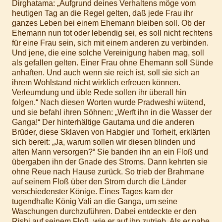
Dirghatama: „Aufgrund deines Verhaltens möge vom
heutigen Tag an die Regel gelten, daß jede Frau ihr
ganzes Leben bei einem Ehemann bleiben soll. Ob der
Ehemann nun tot oder lebendig sei, es soll nicht rechtens
für eine Frau sein, sich mit einem anderen zu verbinden.
Und jene, die eine solche Vereinigung haben mag, soll
als gefallen gelten. Einer Frau ohne Ehemann soll Sünde
anhaften. Und auch wenn sie reich ist, soll sie sich an
ihrem Wohlstand nicht wirklich erfreuen können.
Verleumdung und üble Rede sollen ihr überall hin
folgen.“ Nach diesen Worten wurde Pradweshi wütend,
und sie befahl ihren Söhnen: „Werft ihn in die Wasser der
Ganga!“ Der hinterhältige Gautama und die anderen
Brüder, diese Sklaven von Habgier und Torheit, erklärten
sich bereit: „Ja, warum sollen wir diesen blinden und
alten Mann versorgen?“ Sie banden ihn an ein Floß und
übergaben ihn der Gnade des Stroms. Dann kehrten sie
ohne Reue nach Hause zurück. So trieb der Brahmane
auf seinem Floß über den Strom durch die Länder
verschiedenster Könige. Eines Tages kam der
tugendhafte König Vali an die Ganga, um seine
Waschungen durchzuführen. Dabei entdeckte er den
Rishi auf seinem Floß, wie er auf ihn zutrieb. Als er nahe