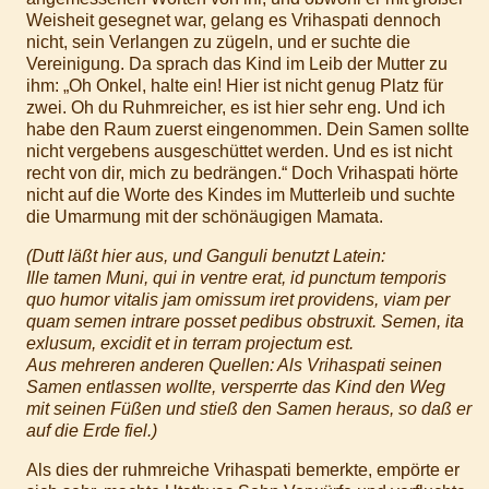
Weisheit gesegnet war, gelang es Vrihaspati dennoch
nicht, sein Verlangen zu zügeln, und er suchte die
Vereinigung. Da sprach das Kind im Leib der Mutter zu
ihm: „Oh Onkel, halte ein! Hier ist nicht genug Platz für
zwei. Oh du Ruhmreicher, es ist hier sehr eng. Und ich
habe den Raum zuerst eingenommen. Dein Samen sollte
nicht vergebens ausgeschüttet werden. Und es ist nicht
recht von dir, mich zu bedrängen.“ Doch Vrihaspati hörte
nicht auf die Worte des Kindes im Mutterleib und suchte
die Umarmung mit der schönäugigen Mamata.
(Dutt läßt hier aus, und Ganguli benutzt Latein:
Ille tamen Muni, qui in ventre erat, id punctum temporis
quo humor vitalis jam omissum iret providens, viam per
quam semen intrare posset pedibus obstruxit.
Semen, ita
exlusum, excidit et in terram projectum est.
Aus mehreren anderen Quellen: Als Vrihaspati seinen
Samen entlassen wollte, versperrte das Kind den Weg
mit seinen Füßen und stieß den Samen heraus, so daß er
auf die Erde fiel.)
Als dies der ruhmreiche Vrihaspati bemerkte, empörte er