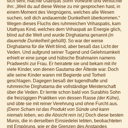
sich sehr, machte Utathyas Sohn Vorwürfe und verfluchte
ihn: „Weil du auf diese Weise zu mir gesprochen hast, in
einem Moment des Vergnügens, welches alle Wesen
suchen, soll dich andauernde Dunkelheit überkommen.“
Wegen dieses Fluchs des ruhmreichen Vrihaspatis, kam
Utathyas Kind, welches dem Vrihaspati an Energie glich,
blind auf die Welt und wurde Dirghatama genannt
(in
dauernde Dunkelheit gehüllt)
. So war der weise
Dirghatama für die Welt blind, aber besaß das Licht der
Veden. Und aufgrund seiner Tugend und Gelehrsamkeit
erhielt er eine junge und hübsche Brahmanin namens
Pradweshi zur Frau. Er heiratete sie und bekam mit ihr
viele Kinder, von denen Gautama der Älteste war. Doch
alle seine Kinder waren mit Begierde und Torheit
geschlagen. Dagegen besaß der tugendhafte und
ruhmreiche Dirghatama die vollständige Meisterschaft
über die Veden. Er lernte schon bald von Surabhis Sohn
die freizügigen Praktiken von dessen Rasse
(der Kühe)
,
und übte sie mit reiner Verehrung und ohne Furcht aus.
(Denn Scham ist das Produkt von Sünde und kann
niemals leben, wo die Absicht rein ist.)
Doch diese besten
Munis, die in derselben Einsiedelei lebten, beobachteten
mit Empörung, wie er die Grenzen des Anstandes