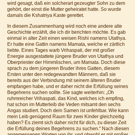
wird gesagt, daß ein solcherart gezeugter Sohn zu dem
gehört, der einst die Mutter geheiratet hatte. So wurde
damals die Kshatriya Kaste gerettet.
In diesem Zusammenhang wird noch eine andere alte
Geschichte erzählt, die ich dir berichten möchte. Es gab
einmal in alter Zeit einen weisen Rishi namens Utathya.
Er hatte eine Gattin namens Mamata, welche er zärtlich
liebte. Eines Tages warb Vrihaspati, der mit großer
Energie ausgestattete jüngere Bruder von Utathya und
Oberpriester der Himmlischen, um Mamata. Doch diese
sprach zu dem jüngeren Bruder ihres Gatten, diesem
Ersten unter den redegewandten Männern, daß sie
bereits aus der Verbindung mit seinem älteren Bruder
empfangen habe, und er daher nicht die Erfüllung seines
Begehrens suchen sollte. Sie sagte weiterhin: „Oh
ruhmreicher Vrihaspati, das Kind, welches ich empfing,
hat schon im Mutterleib die Veden mitsamt den sechs
Angas studiert. Doch dein Samen ist unfehlbar. Wie kann
mein Leib genügend Raum für zwei Kinder gleichzeitig
haben? Es ziemt sich daher nicht für dich, zu dieser Zeit
die Erfüllung deines Begehrens zu suchen.“ Nach diesen
angemessenen Worten von ihr, und obwohl er mit großer