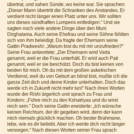
übertrat, und sahen Sünde, wo keine war. Sie sprachen:
„Dieser Mann übertritt die Schranken des Anstandes. Er
verdient nicht länger einen Platz unter uns. Wir sollten
uns dieses sündhaften Lumpens entledigen.“ Und sie
sagten noch viele andere Dinge über den Muni
Dirghatama. Auch seine Ehefrau und seine Söhne fühlten
sich von ihm beleidigt. Da fragte der Ehemann seine
Gattin Pradweshi: „Warum bist du mit mir unzufrieden?“
Seine Frau antwortete: „Der Ehemann wird Varta
genannt, weil er die Frau unterhält. Er wird auch Pati
genannt, weil er sie beschützt. Doch du bist keines von
beiden für mich. Oh du mit dem großen asketischen
Verdienst, weil du von Geburt an blind bist, mußte ich die
ganze Zeit dich und deine Kinder unterhalten. Doch das
werde ich in Zukunft nicht mehr tun!“ Nach ihren Worten
wurde der Rishi ärgerlich und sprach zu Frau und
Kindern: „Führe mich zu den Kshatriyas und du wirst
reich sein.“ Doch seine Gattin erwiderte: „Ich wünsche
keinen Reichtum, der dir gegeben wird, denn der kann
mich niemals glücklich machen. Oh bester Brahmane,
lebe, wie es dir beliebt. Aber ich werde dich nicht länger
versorgen.“ Nach diesen Worten seiner Frau sprach