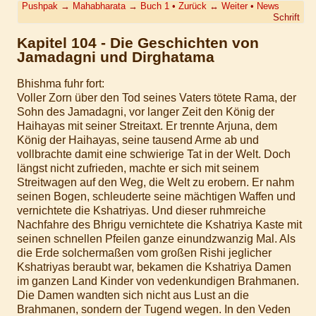
Pushpak
→
Mahabharata
→
Buch 1
•
Zurück
↔
Weiter
•
News
Schrift
Kapitel 104 - Die Geschichten von
Jamadagni und Dirghatama
Bhishma fuhr fort:
Voller Zorn über den Tod seines Vaters tötete Rama, der
Sohn des Jamadagni, vor langer Zeit den König der
Haihayas mit seiner Streitaxt. Er trennte Arjuna, dem
König der Haihayas, seine tausend Arme ab und
vollbrachte damit eine schwierige Tat in der Welt. Doch
längst nicht zufrieden, machte er sich mit seinem
Streitwagen auf den Weg, die Welt zu erobern. Er nahm
seinen Bogen, schleuderte seine mächtigen Waffen und
vernichtete die Kshatriyas. Und dieser ruhmreiche
Nachfahre des Bhrigu vernichtete die Kshatriya Kaste mit
seinen schnellen Pfeilen ganze einundzwanzig Mal. Als
die Erde solchermaßen vom großen Rishi jeglicher
Kshatriyas beraubt war, bekamen die Kshatriya Damen
im ganzen Land Kinder von vedenkundigen Brahmanen.
Die Damen wandten sich nicht aus Lust an die
Brahmanen, sondern der Tugend wegen. In den Veden