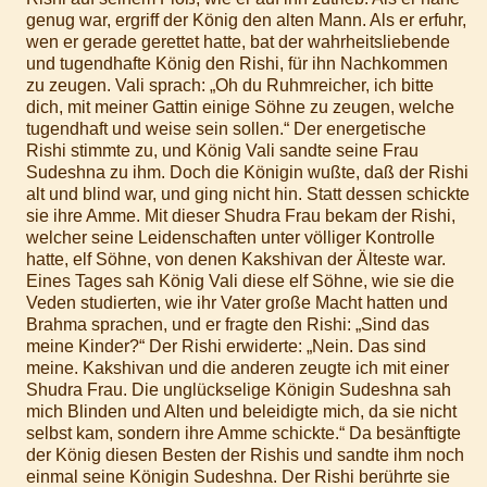
genug war, ergriff der König den alten Mann. Als er erfuhr,
wen er gerade gerettet hatte, bat der wahrheitsliebende
und tugendhafte König den Rishi, für ihn Nachkommen
zu zeugen. Vali sprach: „Oh du Ruhmreicher, ich bitte
dich, mit meiner Gattin einige Söhne zu zeugen, welche
tugendhaft und weise sein sollen.“ Der energetische
Rishi stimmte zu, und König Vali sandte seine Frau
Sudeshna zu ihm. Doch die Königin wußte, daß der Rishi
alt und blind war, und ging nicht hin. Statt dessen schickte
sie ihre Amme. Mit dieser Shudra Frau bekam der Rishi,
welcher seine Leidenschaften unter völliger Kontrolle
hatte, elf Söhne, von denen Kakshivan der Älteste war.
Eines Tages sah König Vali diese elf Söhne, wie sie die
Veden studierten, wie ihr Vater große Macht hatten und
Brahma sprachen, und er fragte den Rishi: „Sind das
meine Kinder?“ Der Rishi erwiderte: „Nein. Das sind
meine. Kakshivan und die anderen zeugte ich mit einer
Shudra Frau. Die unglückselige Königin Sudeshna sah
mich Blinden und Alten und beleidigte mich, da sie nicht
selbst kam, sondern ihre Amme schickte.“ Da besänftigte
der König diesen Besten der Rishis und sandte ihm noch
einmal seine Königin Sudeshna. Der Rishi berührte sie